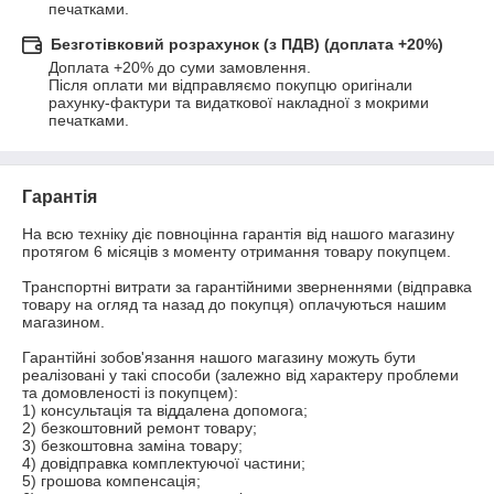
печатками.
Безготівковий розрахунок (з ПДВ) (доплата +20%)
Доплата +20% до суми замовлення.

Після оплати ми відправляємо покупцю оригінали 
рахунку-фактури та видаткової накладної з мокрими 
печатками.
Гарантія
На всю техніку діє повноцінна гарантія від нашого магазину 
протягом 6 місяців з моменту отримання товару покупцем. 

Транспортні витрати за гарантійними зверненнями (відправка 
товару на огляд та назад до покупця) оплачуються нашим 
магазином.

Гарантійні зобов'язання нашого магазину можуть бути 
реалізовані у такі способи (залежно від характеру проблеми 
та домовленості із покупцем):

1) консультація та віддалена допомога;

2) безкоштовний ремонт товару;

3) безкоштовна заміна товару;

4) довідправка комплектуючої частини; 

5) грошова компенсація;
