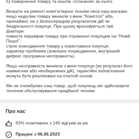
6) повернення товару та коштів, сплачених за нього.

Витрати на ремонт комп'ютерної техніки несе наш магазин, 
якщо недоліки товару виникли з вини "Комптоп" або, 
принаймні, не є безпосереднім результатом дій чи 
бездіяльності покупця. При цьому враховуються такі 
фактори: 

повнота перевірки товару при отриманні покупцем на "Новій 
Пошті"; 

строк знаходження товару у користуванні покупця;

характер проблеми (зовнішнє пошкодження, внутрішній 
дефект, програмна несправність).

Якщо несправність виникла з вини покупця (як результат його 
навмисних або необережних дій), гарантійні зобов'язання 
можуть бути реалізовані на платній основі.

Ми не пломбуємо наш товар, щоб покупець міг здійснювати 
технічне обслуговування придбаної техніки.
Про нас
93% позитивних з 140 відгуків за рік
Працює з 06.06.2023