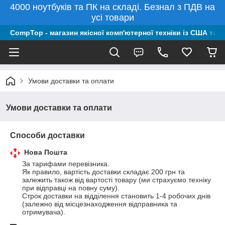
4000 ноутбуків та ПК на складі. Безнал з ПДВ на
усі товари
CompTop - магазин якісної комп'ютерної техніки із США та 
Умови доставки та оплати
Умови доставки та оплати
Способи доставки
Нова Пошта
За тарифами перевізника.

Як правило, вартість доставки складає 200 грн та 
залежить також від вартості товару (ми страхуємо техніку 
при відправці на повну суму).

Строк доставки на відділення становить 1-4 робочих днів 
(залежно від місцезнаходження відправника та 
отримувача).