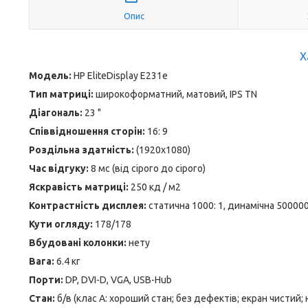
Опис
Х
Модель:
HP EliteDisplay E231e
Тип матриці:
широкоформатний, матовий, IPS TN
Діагональ:
23 "
Співвідношення сторін:
16: 9
Роздільна здатність:
(1920x1080)
Час відгуку:
8 мс (від сірого до сірого)
Яскравість матриці:
250 кд / м2
Контрастність дисплея:
статична 1000: 1, динамічна 500000
Кути огляду:
178/178
Вбудовані колонки:
нету
Вага:
6.4 кг
Порти:
DP, DVI-D, VGA, USB-Hub
Стан:
б/в (клас А: хороший стан; без дефектів; екран чистий