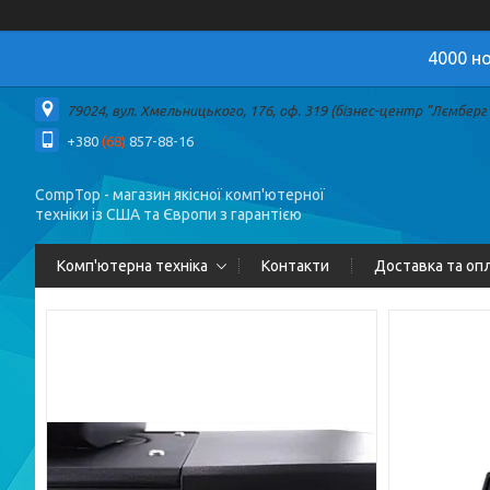
4000 но
79024, вул. Хмельницького, 176, оф. 319 (бізнес-центр "Лємберг")
+380
(68)
857-88-16
CompTop - магазин якісної комп'ютерної
техніки із США та Європи з гарантією
Комп'ютерна техніка
Контакти
Доставка та оп