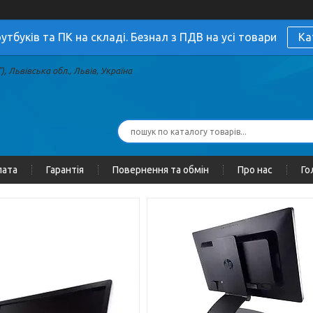
утбуків та ПК на складі. Безнал з ПДВ на усі товари
Ка
, Львівська обл., Львів, Україна
лата
Гарантія
Повернення та обмін
Про нас
Го