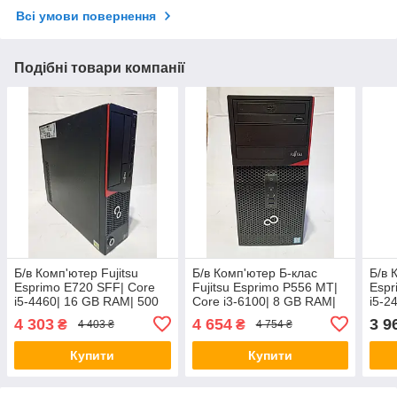
Всі умови повернення
Подібні товари компанії
Б/в Комп'ютер Fujitsu
Б/в Комп'ютер Б-клас
Б/в 
Esprimo E720 SFF| Core
Fujitsu Esprimo P556 MT|
Espr
i5-4460| 16 GB RAM| 500
Core i3-6100| 8 GB RAM|
i5-2
GB HDD| HD 4600
500 GB HDD| HD 530
GB 
4 303
4 654
3 9
₴
₴
4 403 ₴
4 754 ₴
Купити
Купити