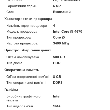
Гарантійний термін
6 міс
Стан
Вживаний
Характеристики процесора
Кількість ядер процесора
4
Модель процесора
Intel Core i5-4670
Тип процесора
Core i5
Частота процесора
3400 МГц
Пристрої зберігання даних
Об'єм накопичувача
500 GB
Тип диска
HDD
Оперативна пам'ять
Об'єм оперативної пам'яті
8 GB
Тип оперативної пам'яті
DDR3
Графіка
Виробник графічного
Intel
чіпсета
Тип відеопам'яті
SMA