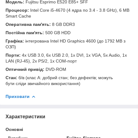
Модель:
Fujitsu Esprimo E520 E85+ SFF
Процесор:
Intel Core i5-4670 (4 ядра по 3.4 - 3.8 GHz), 6 MB
Smart Cache
Оперативна пам'ять:
8 GB DDR3
Постійна пам'ять:
500 GB HDD
Графіка:
інтегрована Intel HD Graphics 4600 (до 1792 MB з
ОЗП)
Порти:
4x USB 3.0, 6x USB 2.0, 1x DVI, 1x VGA, 5x Audio, 1x
LAN (RJ-45), 2x PS/2, 1x COM-порт
Оптичний привід:
DVD-ROM
Стан:
б/в (клас А: добрий стан; без дефектів; можуть
бути сліди звичайного використання)
Приховати
Характеристики
Основні
Виробник
Fujitsu-Siemens