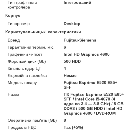
Тип графічного
Інтегрований
контролера
Корпус
Типорозмір
Desktop
Користувальницькі характеристики
Бренд
Fujitsu-Siemens
Гарантійний термін, міс.
6
Графічний чипсет
Intel HD Graphics 4600
Жорсткий диск (Gb)
500 HDD
Кількість ядер ЦП
4
Ліцензійна наклейка
Немає
Модель товару
Fujitsu Esprimo E520 E85+
SFF
Назва
ПК Fujitsu Esprimo E520 E85+
SFF / Intel Core i5-4670 (4
ядра по 3.4 — 3.8 GHz) / 8 GB
DDR3 / 500 GB HDD / Intel HD
Graphics 4600 / DVD-ROM
Оперативна пам'ять (Gb)
8
Продаж із НДС
Так (+5%)