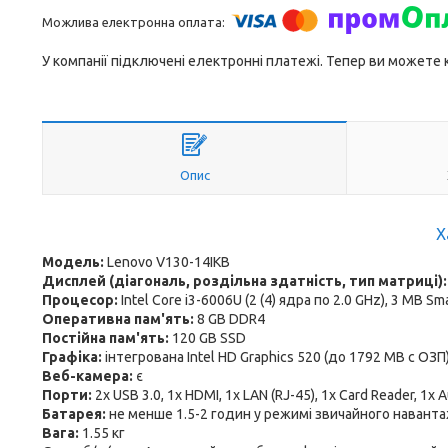
У компанії підключені електронні платежі. Тепер ви можете
Опис
Х
Модель:
Lenovo V130-14IKB
Дисплей (діагональ, роздільна здатність, тип матриці)
Процесор:
Intel Core i3-6006U (2 (4) ядра по 2.0 GHz), 3 MB Sm
Оперативна пам'ять:
8 GB DDR4
Постійна пам'ять:
120 GB SSD
Графіка:
інтегрована Intel HD Graphics 520 (до 1792 MB с ОЗП
Веб-камера:
є
Порти:
2x USB 3.0, 1x HDMI, 1x LAN (RJ-45), 1x Card Reader, 1x 
Батарея:
не менше 1.5-2 годин у режимі звичайного навант
Вага:
1.55 кг