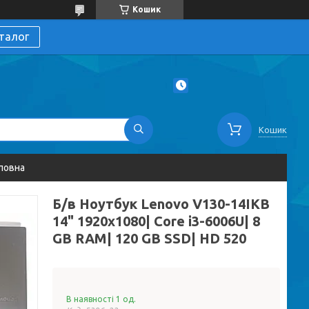
Кошик
талог
Кошик
ловна
Б/в Ноутбук Lenovo V130-14IKB
14" 1920x1080| Core i3-6006U| 8
GB RAM| 120 GB SSD| HD 520
В наявності 1 од.