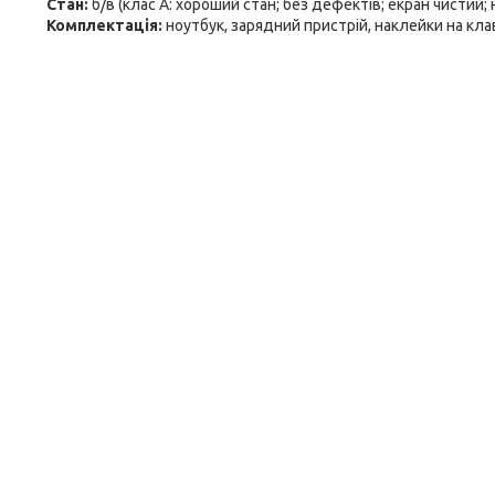
Стан:
б/в (клас А: хороший стан; без дефектів; екран чистий;
Комплектація:
ноутбук, зарядний пристрій, наклейки на кла