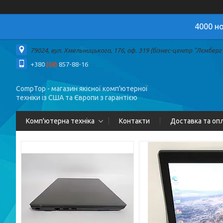
4000 но
79024, вул. Хмельницького, 176, оф. 319 (бізнес-центр "Лємберг")
+380
(68)
857-88-16
CompTop - магазин якісної комп'ютерної
техніки із США та Європи з гарантією
Комп'ютерна техніка
Контакти
Доставка та оп