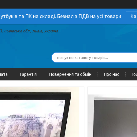
утбуків та ПК на складі. Безнал з ПДВ на усі товари
Ка
, Львівська обл., Львів, Україна
лата
Гарантія
Повернення та обмін
Про нас
Го