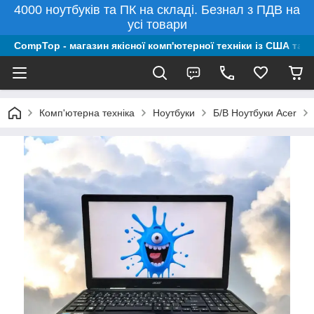
4000 ноутбуків та ПК на складі. Безнал з ПДВ на
усі товари
CompTop - магазин якісної комп'ютерної техніки із США та 
Комп'ютерна техніка
Ноутбуки
Б/В Ноутбуки Acer