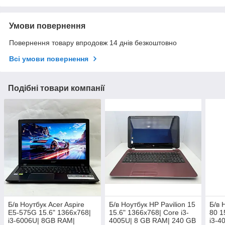
Умови повернення
Повернення товару впродовж 14 днів безкоштовно
Всі умови повернення
Подібні товари компанії
Б/в Ноутбук Acer Aspire
Б/в Ноутбук HP Pavilion 15
Б/в 
E5-575G 15.6" 1366x768|
15.6" 1366x768| Core i3-
80 1
i3-6006U| 8GB RAM|
4005U| 8 GB RAM| 240 GB
i3-4