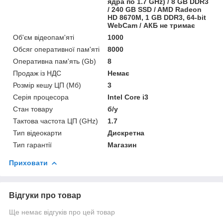
ядра по 1.7 GHz) / 8 GB DDR3
/ 240 GB SSD / AMD Radeon
HD 8670M, 1 GB DDR3, 64-bit
WebCam / АКБ не тримає
Об'єм відеопам'яті
1000
Обсяг оперативної пам'яті
8000
Оперативна пам'ять (Gb)
8
Продаж із НДС
Немає
Розмір кешу ЦП (Мб)
3
Серія процесора
Intel Core i3
Стан товару
б/у
Тактова частота ЦП (GHz)
1.7
Тип відеокарти
Дискретна
Тип гарантії
Магазин
Приховати
Відгуки про товар
Ще немає відгуків про цей товар