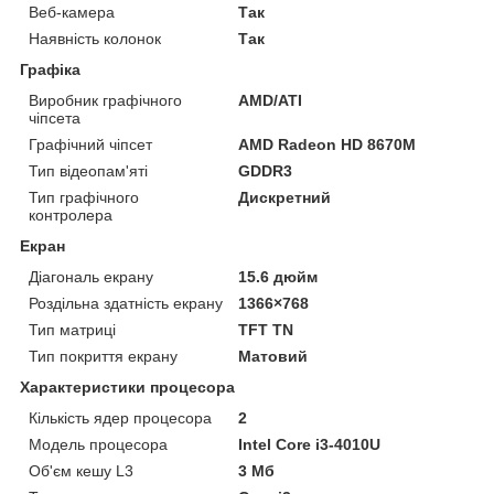
Веб-камера
Так
Наявність колонок
Так
Графіка
Виробник графічного
AMD/ATI
чіпсета
Графічний чіпсет
AMD Radeon HD 8670M
Тип відеопам'яті
GDDR3
Тип графічного
Дискретний
контролера
Екран
Діагональ екрану
15.6 дюйм
Роздільна здатність екрану
1366×768
Тип матриці
TFT TN
Тип покриття екрану
Матовий
Характеристики процесора
Кількість ядер процесора
2
Модель процесора
Intel Core i3-4010U
Об'єм кешу L3
3 Мб