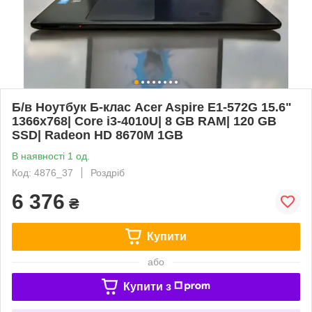
Б/в Ноутбук Б-клас Acer Aspire E1-572G 15.6"
1366x768| Core i3-4010U| 8 GB RAM| 120 GB
SSD| Radeon HD 8670M 1GB
В наявності 1 од.
Код: 4876_37
Роздріб
6 376
₴
Купити
або
Купити з