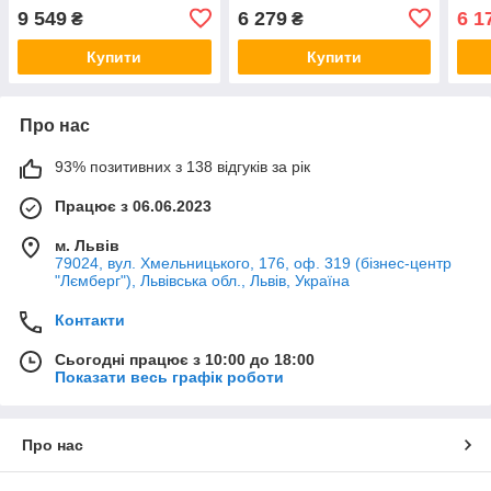
128GB SSD+1000GB HDD|
SSD| Radeon HD 8670M
GB 
9 549
6 279
6 1
₴
₴
940MX 1GB
1GB
Купити
Купити
Про нас
93% позитивних з 138 відгуків за рік
Працює з 06.06.2023
м. Львів
79024, вул. Хмельницького, 176, оф. 319 (бізнес-центр
"Лємберг"), Львівська обл., Львів, Україна
Контакти
Сьогодні працює з 10:00 до 18:00
Показати весь графік роботи
Про нас