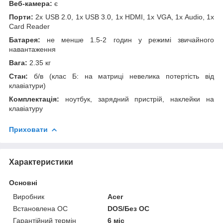
Веб-камера:
є
Порти:
2x USB 2.0, 1x USB 3.0, 1x HDMI, 1x VGA, 1x Audio, 1x
Card Reader
Батарея:
не менше 1.5-2 годин у режимі звичайного
навантаження
Вага:
2.35 кг
Стан:
б/в (клас Б: на матриці невелика потертість від
клавіатури)
Комплектація:
ноутбук, зарядний пристрій, наклейки на
клавіатуру
Приховати
Характеристики
Основні
Виробник
Acer
Встановлена ОС
DOS/Без ОС
Гарантійний термін
6 міс