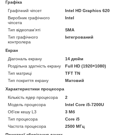
Графіка
Графічний чіпсет
Intel HD Graphics 620
Виробник графічного
Intel
чіпсета
Тип відеопам'яті
SMA
Тип графічного
Інтегрований
контролера
Екран
Діагональ екрану
14 дюйм
Роздільна здатність екрану
Full HD (1920×1080)
Тип матриці
TFT TN
Тип покриття екрану
Матовий
Характеристики процесора
Кількість ядер процесора
2
Модель процесора
Intel Core i5-7200U
Об'єм кешу L3
3 Мб
Тип процесора
Core i5
Частота процесора
2500 МГц
Пристрої зберігання даних