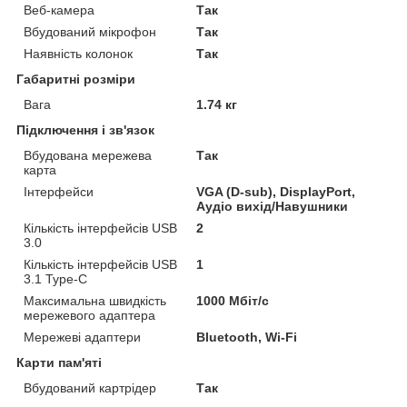
Веб-камера
Так
Вбудований мікрофон
Так
Наявність колонок
Так
Габаритні розміри
Вага
1.74 кг
Підключення і зв'язок
Вбудована мережева
Так
карта
Інтерфейси
VGA (D-sub), DisplayPort,
Аудіо вихід/Навушники
Кількість інтерфейсів USB
2
3.0
Кількість інтерфейсів USB
1
3.1 Type-C
Максимальна швидкість
1000 Мбіт/с
мережевого адаптера
Мережеві адаптери
Bluetooth, Wi-Fi
Карти пам'яті
Вбудований картрідер
Так