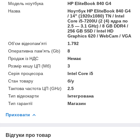
Модель ноутбука
HP EliteBook 840 G4
Назва
Ноутбук HP EliteBook 840 G4
/ 14" (1920x1080) TN / Intel
Core i5-7200U (2 (4) ядра по
2.5 — 3.1 GHz) / 8 GB DDR4 /
256 GB SSD / Intel HD
Graphics 620 / WebCam / VGA
Об'єм відеопам'яті
1.792
Оперативна пам'ять (Gb)
8
Продаж із НДС
Немає
Розмір кешу ЦП (Мб)
3
Серія процесора
Intel Core i5
Стан товару
б/у
Тактова частота ЦП (GHz)
2.5
Тип відеокарти
Інтегрована
Тип гарантії
Магазин
Приховати
Відгуки про товар