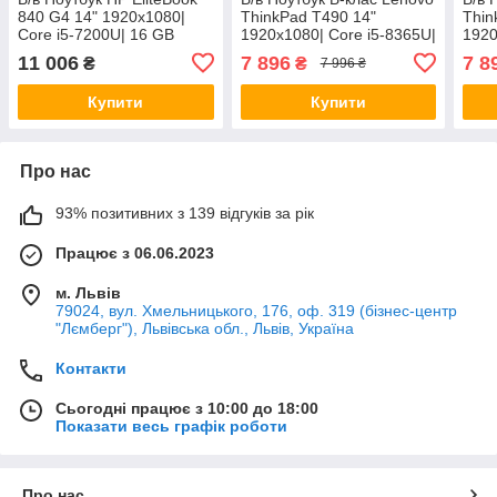
840 G4 14" 1920x1080|
ThinkPad T490 14"
Thin
Core i5-7200U| 16 GB
1920x1080| Core i5-8365U|
1920
RAM| 240 GB SSD| HD 620
8 GB RAM| 128 GB SSD|
8 GB
11 006
7 896
7 8
₴
₴
7 996 ₴
UHD 620
UHD
Купити
Купити
Про нас
93% позитивних з 139 відгуків за рік
Працює з 06.06.2023
м. Львів
79024, вул. Хмельницького, 176, оф. 319 (бізнес-центр
"Лємберг"), Львівська обл., Львів, Україна
Контакти
Сьогодні працює з 10:00 до 18:00
Показати весь графік роботи
Про нас