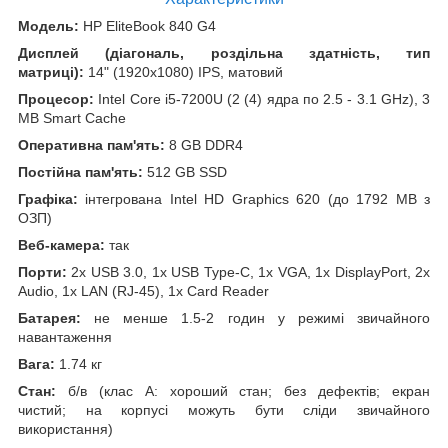
Модель:
HP EliteBook 840 G4
Дисплей (діагональ, роздільна здатність, тип
матриці):
14" (1920x1080) IPS, матовий
Процесор:
Intel Core i5-7200U (2 (4) ядра по 2.5 - 3.1 GHz), 3
MB Smart Cache
Оперативна пам'ять:
8 GB DDR4
Постійна пам'ять:
512 GB SSD
Графіка:
інтегрована Intel HD Graphics 620 (до 1792 MB з
ОЗП)
Веб-камера:
так
Порти:
2x USB 3.0, 1x USB Type-C, 1x VGA, 1x DisplayPort, 2x
Audio, 1x LAN (RJ-45), 1x Card Reader
Батарея:
не менше 1.5-2 годин у режимі звичайного
навантаження
Вага:
1.74 кг
Стан:
б/в (клас А: хороший стан; без дефектів; екран
чистий; на корпусі можуть бути сліди звичайного
використання)