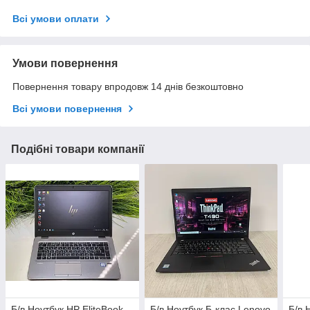
Всі умови оплати
Умови повернення
Повернення товару впродовж 14 днів безкоштовно
Всі умови повернення
Подібні товари компанії
Б/в Ноутбук HP EliteBook
Б/в Ноутбук Б-клас Lenovo
Б/в 