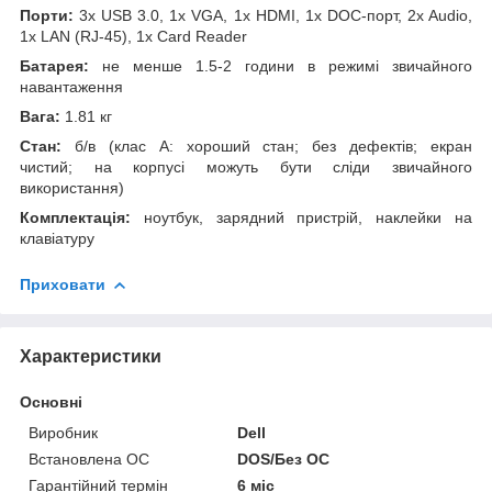
Порти:
3x USB 3.0, 1x VGA, 1x HDMI, 1x DOC-порт, 2x Audio,
1x LAN (RJ-45), 1x Card Reader
Батарея:
не менше 1.5-2 години в режимі звичайного
навантаження
Вага:
1.81 кг
Стан:
б/в (клас А: хороший стан; без дефектів; екран
чистий; на корпусі можуть бути сліди звичайного
використання)
Комплектація:
ноутбук, зарядний пристрій, наклейки на
клавіатуру
Приховати
Характеристики
Основні
Виробник
Dell
Встановлена ОС
DOS/Без ОС
Гарантійний термін
6 міс