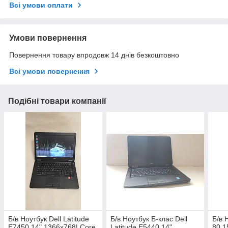
Всі умови оплати
Умови повернення
Повернення товару впродовж 14 днів безкоштовно
Всі умови повернення
Подібні товари компанії
Б/в Ноутбук Dell Latitude
Б/в Ноутбук Б-клас Dell
Б/в 
E7450 14" 1366x768| Core
Latitude E5440 14"
80 1