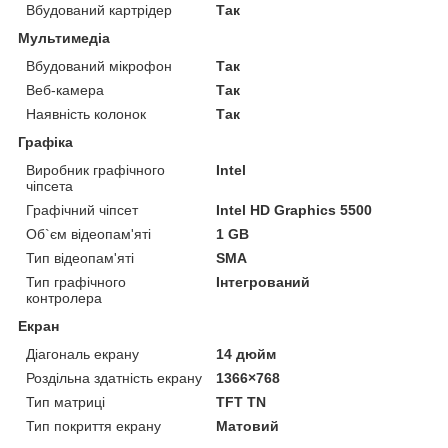
Вбудований картрідер
Так
Мультимедіа
Вбудований мікрофон
Так
Веб-камера
Так
Наявність колонок
Так
Графіка
Виробник графічного
Intel
чіпсета
Графічний чіпсет
Intel HD Graphics 5500
Об`єм відеопам'яті
1 GB
Тип відеопам'яті
SMA
Тип графічного
Інтегрований
контролера
Екран
Діагональ екрану
14 дюйм
Роздільна здатність екрану
1366×768
Тип матриці
TFT TN
Тип покриття екрану
Матовий