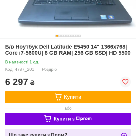
Б/в Ноутбук Dell Latitude E5450 14" 1366x768|
Core i7-5600U| 8 GB RAM| 256 GB SSD| HD 5500
В наявності 1 од.
Код: 4797_201
Роздріб
6 297
₴
Купити
або
Купити з
Що таке купити з Пром?