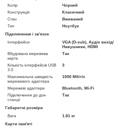
Колір
Чорний
Конструкція
Класичний
Стан
Вживаний
Тип
Ноутбук
Підключення і зв'язок
Інтерфейси
VGA (D-sub), Аудіо вихід/
Навушники, HDMI
Вбудована мережева
Так
карта
Кількість інтерфейсів USB
3
3.0
Максимальна швидкість
1000 Мбіт/с
мережевого адаптера
Мережеві адаптери
Bluetooth, Wi-Fi
Підключення до док-
Так
станції
Габаритні розміри
Вага
1.81 кг
Карти пам'яті