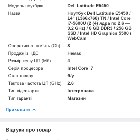
Модель ноутбука
Dell Latitude E5450
Назва
Ноутбук Dell Latitude E5450 /
14" (1366x768) TN / Intel Core
i7-5600U (2 (4) ядра по 2.6 —
3.2 GHz) / 8 GB DDR3 / 256 GB
SSD / Intel HD Graphics 5500 /
WebCam
Оперативна пам'ять (Gb)
8
Продаж із НДС
Немає
Розмір кешу ЦП (Мб)
4
Серія процесора
Intel Core i7
Стан товару
б/у
Тактова частота ЦП (GHz)
2.6
Тип відеокарти
Інтегрована
Тип гарантії
Магазин
Приховати
Відгуки про товар