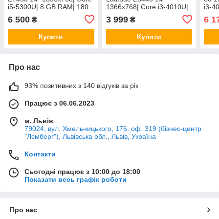
i5-5300U| 8 GB RAM| 180
1366x768| Core i3-4010U|
i3-4
GB SSD| HD 5500
8 GB RAM| 256 GB SSD|
GB 
6 500
3 999
6 1
₴
₴
HD 4400| АКБ 0%
Купити
Купити
Про нас
93% позитивних з 140 відгуків за рік
Працює з 06.06.2023
м. Львів
79024, вул. Хмельницького, 176, оф. 319 (бізнес-центр
"Лємберг"), Львівська обл., Львів, Україна
Контакти
Сьогодні працює з 10:00 до 18:00
Показати весь графік роботи
Про нас