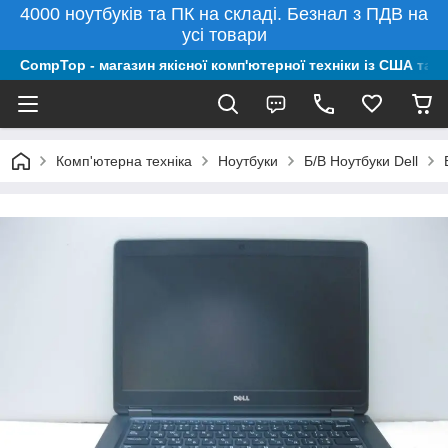
4000 ноутбуків та ПК на складі. Безнал з ПДВ на
усі товари
CompTop - магазин якісної комп'ютерної техніки із США та 
Комп'ютерна техніка
Ноутбуки
Б/В Ноутбуки Dell