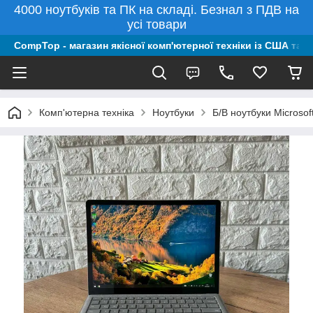
4000 ноутбуків та ПК на складі. Безнал з ПДВ на
усі товари
CompTop - магазин якісної комп'ютерної техніки із США та 
Комп'ютерна техніка
Ноутбуки
Б/В ноутбуки Microsof