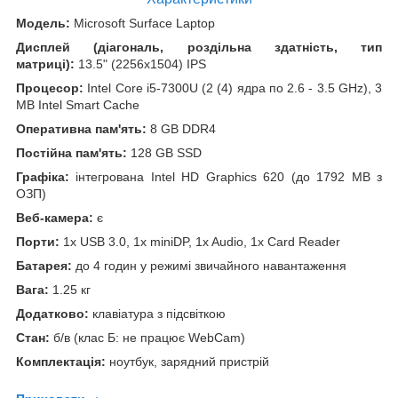
Модель:
Microsoft Surface Laptop
Дисплей (діагональ, роздільна здатність, тип
матриці):
13.5" (2256x1504) IPS
Процесор:
Intel Core i5-7300U (2 (4) ядра по 2.6 - 3.5 GHz), 3
MB Intel Smart Cache
Оперативна пам'ять:
8 GB DDR4
Постійна пам'ять:
128 GB SSD
Графіка:
інтегрована Intel HD Graphics 620 (до 1792 MB з
ОЗП)
Веб-камера:
є
Порти:
1x USB 3.0, 1x miniDP, 1x Audio, 1x Card Reader
Батарея:
до 4 годин у режимі звичайного навантаження
Вага:
1.25 кг
Додатково:
клавіатура з підсвіткою
Стан:
б/в (клас Б: не працює WebCam)
Комплектація:
ноутбук, зарядний пристрій