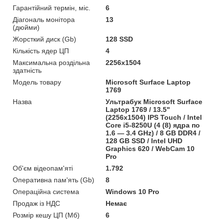
Гарантійний термін, міс.
6
Діагональ монітора
13
(дюйми)
Жорсткий диск (Gb)
128 SSD
Кількість ядер ЦП
4
Максимальна роздільна
2256x1504
здатність
Модель товару
Microsoft Surface Laptop
1769
Назва
Ультрабук Microsoft Surface
Laptop 1769 / 13.5"
(2256x1504) IPS Touch / Intel
Core i5-8250U (4 (8) ядра по
1.6 — 3.4 GHz) / 8 GB DDR4 /
128 GB SSD / Intel UHD
Graphics 620 / WebCam 10
Pro
Об'єм відеопам'яті
1.792
Оперативна пам'ять (Gb)
8
Операційна система
Windows 10 Pro
Продаж із НДС
Немає
Розмір кешу ЦП (Мб)
6