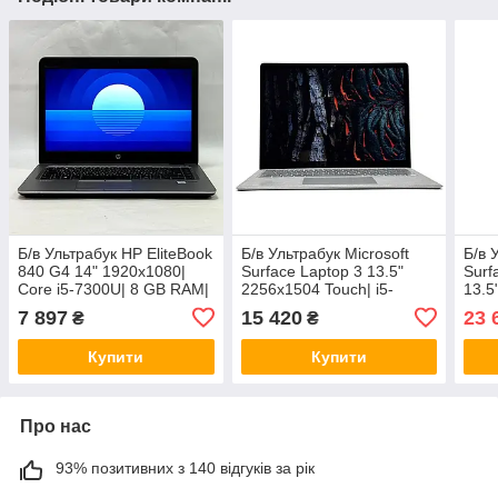
Б/в Ультрабук HP EliteBook
Б/в Ультрабук Microsoft
Б/в 
840 G4 14" 1920x1080|
Surface Laptop 3 13.5"
Surf
Core i5-7300U| 8 GB RAM|
2256x1504 Touch| i5-
13.5
128 GB SSD + 320 GB
1035G7| 8GB RAM| 256GB
124
7 897
15 420
23 
₴
₴
HDD| HD 620
SSD| Iris Plus
SSD|
Купити
Купити
Про нас
93% позитивних з 140 відгуків за рік