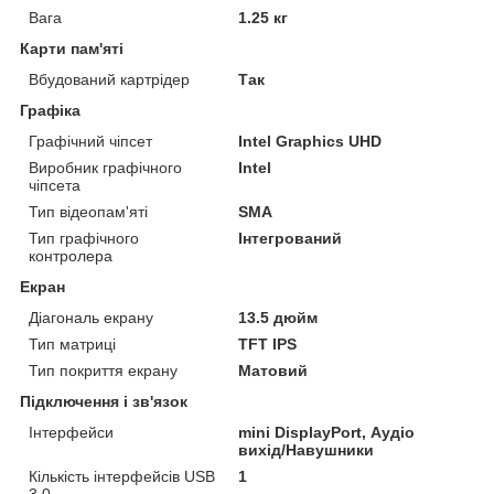
Вага
1.25 кг
Карти пам'яті
Вбудований картрідер
Так
Графіка
Графічний чіпсет
Intel Graphics UHD
Виробник графічного
Intel
чіпсета
Тип відеопам'яті
SMA
Тип графічного
Інтегрований
контролера
Екран
Діагональ екрану
13.5 дюйм
Тип матриці
TFT IPS
Тип покриття екрану
Матовий
Підключення і зв'язок
Інтерфейси
mini DisplayPort, Аудіо
вихід/Навушники
Кількість інтерфейсів USB
1
3.0