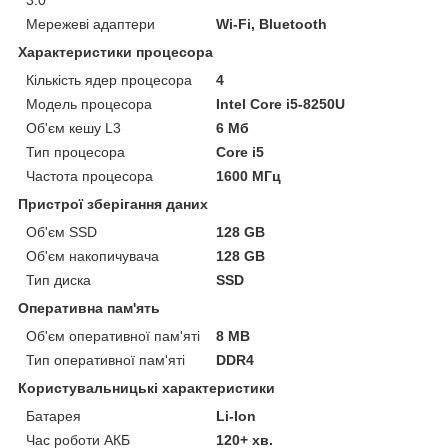
Мережеві адаптери
Wi-Fi, Bluetooth
Характеристики процесора
Кількість ядер процесора
4
Модель процесора
Intel Core i5-8250U
Об'єм кешу L3
6 Мб
Тип процесора
Core i5
Частота процесора
1600 МГц
Пристрої зберігання даних
Об'єм SSD
128 GB
Об'єм накопичувача
128 GB
Тип диска
SSD
Оперативна пам'ять
Об'єм оперативної пам'яті
8 MB
Тип оперативної пам'яті
DDR4
Користувальницькі характеристики
Батарея
Li-Ion
Час роботи АКБ
120+ хв.