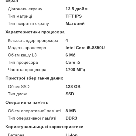
Екран
Діагональ екрану
13.5 дюйм
Тип матриці
TFT IPS
Тип покриття екрану
Матовий
Характеристики процесора
Кількість ядер процесора
4
Модель процесора
Intel Core i5-8350U
Об'єм кешу L3
6 Мб
Тип процесора
Core i5
Частота процесора
1700 МГц
Пристрої зберігання даних
Об'єм SSD
128 GB
Тип диска
SSD
Оперативна пам'ять
Об'єм оперативної пам'яті
8 MB
Тип оперативної пам'яті
DDR3
Користувальницькі характеристики
Батарея
Li-Ion