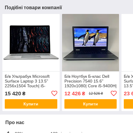
Подібні товари компанії
Б/в Ультрабук Microsoft
Б/в Ноутбук Б-клас Dell
Б/в 
Surface Laptop 3 13.5"
Precision 7540 15.6"
Surf
2256x1504 Touch| i5-
1920x1080| Core i5-9400H|
13.5
1035G7| 8GB RAM| 256GB
16 GB RAM| 256 GB SSD|
124
15 420
12 426
23 
₴
₴
12 526 ₴
SSD| Iris Plus
UHD 630
SSD|
Купити
Купити
Про нас