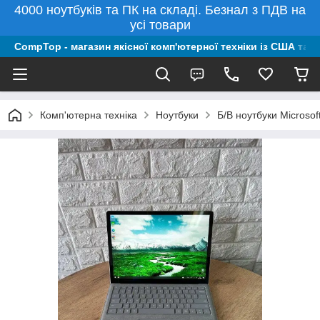
4000 ноутбуків та ПК на складі. Безнал з ПДВ на
усі товари
CompTop - магазин якісної комп'ютерної техніки із США та 
Комп'ютерна техніка
Ноутбуки
Б/В ноутбуки Microsof