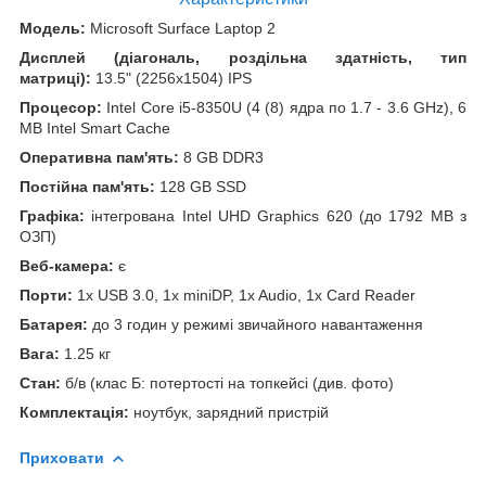
Модель:
Microsoft Surface Laptop 2
Дисплей (діагональ, роздільна здатність, тип
матриці):
13.5" (2256x1504) IPS
Процесор:
Intel Core i5-8350U (4 (8) ядра по 1.7 - 3.6 GHz), 6
MB Intel Smart Cache
Оперативна пам'ять:
8 GB DDR3
Постійна пам'ять:
128 GB SSD
Графіка:
інтегрована Intel UHD Graphics 620 (до 1792 MB з
ОЗП)
Веб-камера:
є
Порти:
1x USB 3.0, 1x miniDP, 1x Audio, 1x Card Reader
Батарея:
до 3 годин у режимі звичайного навантаження
Вага:
1.25 кг
Стан:
б/в (клас Б: потертості на топкейсі (див. фото)
Комплектація:
ноутбук, зарядний пристрій
Приховати