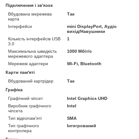
Підключення і зв'язок
Вбудована мережева
Так
карта
Інтерфейси
mini DisplayPort, Аудіо
вихід/Навушники
Кількість інтерфейсів USB
1
3.0
Максимальна швидкість
1000 Мбіт/с
мережевого адаптера
Мережеві адаптери
Wi-Fi, Bluetooth
Карти пам'яті
Вбудований картрідер
Так
Графіка
Графічний чіпсет
Intel Graphics UHD
Виробник графічного
Intel
чіпсета
Тип відеопам'яті
SMA
Тип графічного
Інтегрований
контролера