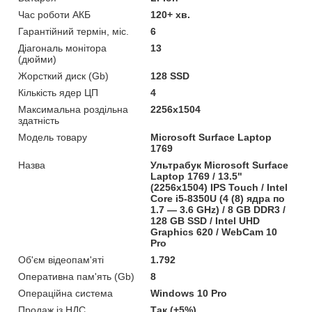
Час роботи АКБ
120+ хв.
Гарантійний термін, міс.
6
Діагональ монітора
13
(дюйми)
Жорсткий диск (Gb)
128 SSD
Кількість ядер ЦП
4
Максимальна роздільна
2256x1504
здатність
Модель товару
Microsoft Surface Laptop
1769
Назва
Ультрабук Microsoft Surface
Laptop 1769 / 13.5"
(2256x1504) IPS Touch / Intel
Core i5-8350U (4 (8) ядра по
1.7 — 3.6 GHz) / 8 GB DDR3 /
128 GB SSD / Intel UHD
Graphics 620 / WebCam 10
Pro
Об'єм відеопам'яті
1.792
Оперативна пам'ять (Gb)
8
Операційна система
Windows 10 Pro
Продаж із НДС
Так (+5%)