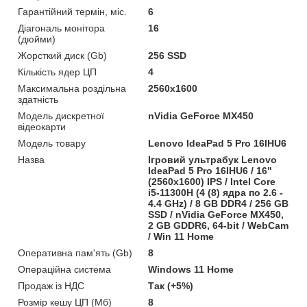
Гарантійний термін, міс.
6
Діагональ монітора
16
(дюйми)
Жорсткий диск (Gb)
256 SSD
Кількість ядер ЦП
4
Максимальна роздільна
2560x1600
здатність
Модель дискретної
nVidia GeForce MX450
відеокарти
Модель товару
Lenovo IdeaPad 5 Pro 16IHU6
Назва
Ігровий ультрабук Lenovo
IdeaPad 5 Pro 16IHU6 / 16"
(2560x1600) IPS / Intel Core
i5-11300H (4 (8) ядра по 2.6 -
4.4 GHz) / 8 GB DDR4 / 256 GB
SSD / nVidia GeForce MX450,
2 GB GDDR6, 64-bit / WebCam
/ Win 11 Home
Оперативна пам'ять (Gb)
8
Операційна система
Windows 11 Home
Продаж із НДС
Так (+5%)
Розмір кешу ЦП (Мб)
8