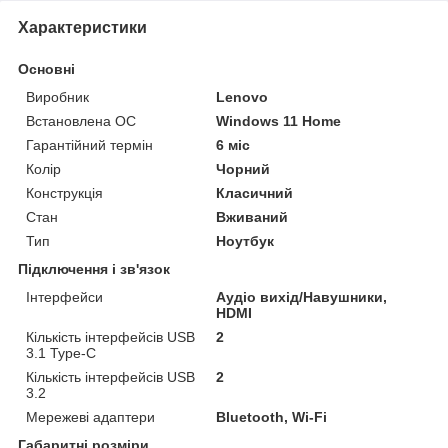
Характеристики
Основні
Виробник
Lenovo
Встановлена ОС
Windows 11 Home
Гарантійний термін
6 міс
Колір
Чорний
Конструкція
Класичний
Стан
Вживаний
Тип
Ноутбук
Підключення і зв'язок
Інтерфейси
Аудіо вихід/Навушники,
HDMI
Кількість інтерфейсів USB
2
3.1 Type-C
Кількість інтерфейсів USB
2
3.2
Мережеві адаптери
Bluetooth, Wi-Fi
Габаритні розміри