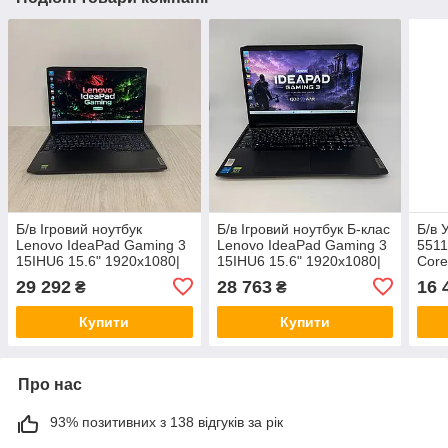
Б/в Ігровий ноутбук
Б/в Ігровий ноутбук Б-клас
Б/в 
Lenovo IdeaPad Gaming 3
Lenovo IdeaPad Gaming 3
5511
15IHU6 15.6" 1920x1080|
15IHU6 15.6" 1920x1080|
Core
i5-11320H| 16GB RAM|
i5-11300H| 16GB RAM|
RAM|
29 292
28 763
16 
₴
₴
512GB SSD| RTX 3050
512GB SSD| RTX 3050
GeF
4GB
4GB
Купити
Купити
Про нас
93% позитивних з 138 відгуків за рік