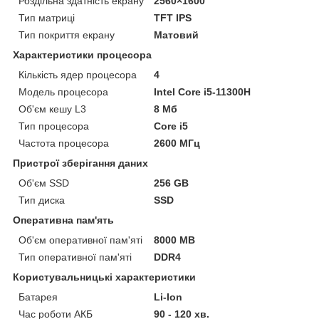
Роздільна здатність екрану
2560×1600
Тип матриці
TFT IPS
Тип покриття екрану
Матовий
Характеристики процесора
Кількість ядер процесора
4
Модель процесора
Intel Core i5-11300H
Об'єм кешу L3
8 Мб
Тип процесора
Core i5
Частота процесора
2600 МГц
Пристрої зберігання даних
Об'єм SSD
256 GB
Тип диска
SSD
Оперативна пам'ять
Об'єм оперативної пам'яті
8000 MB
Тип оперативної пам'яті
DDR4
Користувальницькі характеристики
Батарея
Li-Ion
Час роботи АКБ
90 - 120 хв.