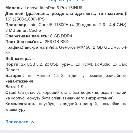
Модель:
Lenovo IdeaPad 5 Pro 16IHU6
Дисплей (діагональ, роздільна здатність, тип матриці):
16" (2560x1600) IPS
Процесор:
Intel Core i5-11300H (4 (8) ядра по 2.6 - 4.4 GHz),
8 MB Smart Cache
Оперативна пам'ять:
8 GB DDR4
Постійна пам'ять:
256 GB SSD
Графіка:
дискретна nVidia GeForce MX450, 2 GB GDDR6, 64-
bit
Веб-камера:
є
Порти:
2x USB 3.2, 2x USB Type-C, 1x HDMI, 1x Audio, 1x Card
Reader
Батарея:
не менше 1.5-2 годин у режимі звичайного
навантаження
Вага:
1.9 кг
Стан:
б/в (клас А: хороший стан; без дефектів; екран чистий;
на корпусі можуть бути сліди звичайного використання)
Комплектація:
ноутбук, зарядний пристрій, наклейки на
клавіатуру
Приховати