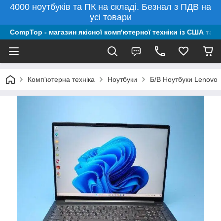
4000 ноутбуків та ПК на складі. Безнал з ПДВ на
усі товари
CompTop - магазин якісної комп'ютерної техніки із США та 
Комп'ютерна техніка
Ноутбуки
Б/В Ноутбуки Lenovo