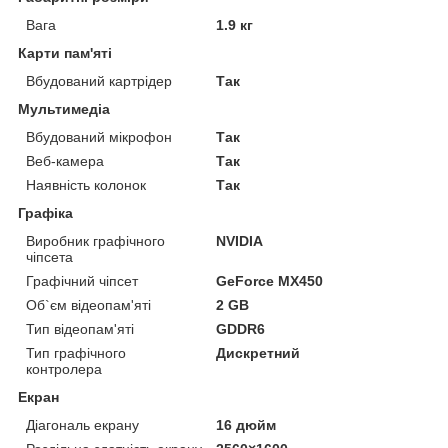
Вага
1.9 кг
Карти пам'яті
Вбудований картрідер
Так
Мультимедіа
Вбудований мікрофон
Так
Веб-камера
Так
Наявність колонок
Так
Графіка
Виробник графічного
NVIDIA
чіпсета
Графічний чіпсет
GeForce MX450
Об`єм відеопам'яті
2 GB
Тип відеопам'яті
GDDR6
Тип графічного
Дискретний
контролера
Екран
Діагональ екрану
16 дюйм