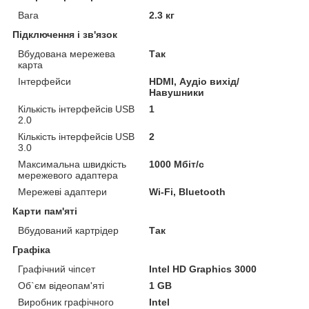
Вага
2.3 кг
Підключення і зв'язок
Вбудована мережева
Так
карта
Інтерфейси
HDMI, Аудіо вихід/
Навушники
Кількість інтерфейсів USB
1
2.0
Кількість інтерфейсів USB
2
3.0
Максимальна швидкість
1000 Мбіт/с
мережевого адаптера
Мережеві адаптери
Wi-Fi, Bluetooth
Карти пам'яті
Вбудований картрідер
Так
Графіка
Графічний чіпсет
Intel HD Graphics 3000
Об`єм відеопам'яті
1 GB
Виробник графічного
Intel