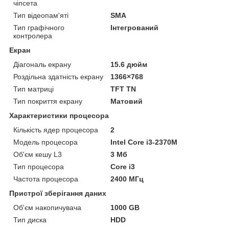
чіпсета
Тип відеопам'яті
SMA
Тип графічного
Інтегрований
контролера
Екран
Діагональ екрану
15.6 дюйм
Роздільна здатність екрану
1366×768
Тип матриці
TFT TN
Тип покриття екрану
Матовий
Характеристики процесора
Кількість ядер процесора
2
Модель процесора
Intel Core i3-2370M
Об'єм кешу L3
3 Мб
Тип процесора
Core i3
Частота процесора
2400 МГц
Пристрої зберігання даних
Об'єм накопичувача
1000 GB
Тип диска
HDD