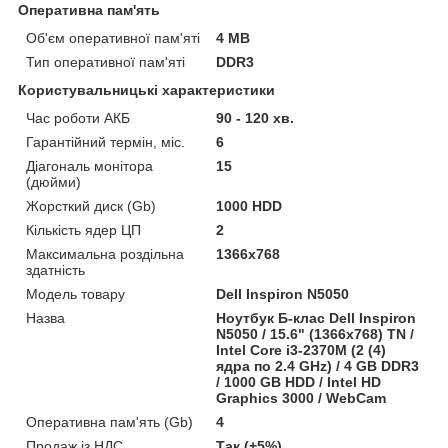
Оперативна пам'ять
Об'єм оперативної пам'яті
4 MB
Тип оперативної пам'яті
DDR3
Користувальницькі характеристики
Час роботи АКБ
90 - 120 хв.
Гарантійний термін, міс.
6
Діагональ монітора
15
(дюйми)
Жорсткий диск (Gb)
1000 HDD
Кількість ядер ЦП
2
Максимальна роздільна
1366x768
здатність
Модель товару
Dell Inspiron N5050
Назва
Ноутбук Б-клас Dell Inspiron
N5050 / 15.6" (1366x768) TN /
Intel Core i3-2370M (2 (4)
ядра по 2.4 GHz) / 4 GB DDR3
/ 1000 GB HDD / Intel HD
Graphics 3000 / WebCam
Оперативна пам'ять (Gb)
4
Продаж із НДС
Так (+5%)