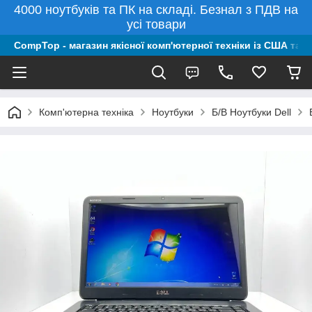
4000 ноутбуків та ПК на складі. Безнал з ПДВ на
усі товари
CompTop - магазин якісної комп'ютерної техніки із США та 
Комп'ютерна техніка
Ноутбуки
Б/В Ноутбуки Dell