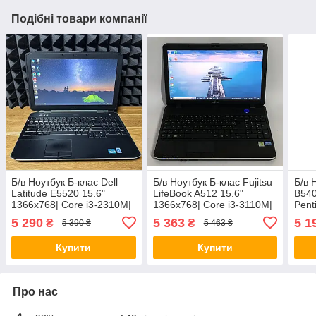
Подібні товари компанії
Б/в Ноутбук Б-клас Dell
Б/в Ноутбук Б-клас Fujitsu
Б/в 
Latitude E5520 15.6"
LifeBook A512 15.6"
B540
1366x768| Core i3-2310M|
1366x768| Core i3-3110M|
Pent
8 GB RAM| 128 GB SSD|
8 GB RAM| 320 GB HDD|
RAM
5 290
5 363
5 1
₴
₴
5 390 ₴
5 463 ₴
HD 3000
HD 4000
Купити
Купити
Про нас