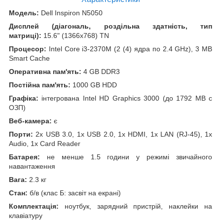
Модель:
Dell Inspiron N5050
Дисплей (діагональ, роздільна здатність, тип
матриці):
15.6" (1366x768) TN
Процесор:
Intel Core i3-2370M (2 (4) ядра по 2.4 GHz), 3 MB
Smart Cache
Оперативна пам'ять:
4 GB DDR3
Постійна пам'ять:
1000 GB HDD
Графіка:
інтегрована Intel HD Graphics 3000 (до 1792 MB с
ОЗП)
Веб-камера:
є
Порти:
2x USB 3.0, 1x USB 2.0, 1x HDMI, 1x LAN (RJ-45), 1x
Audio, 1x Card Reader
Батарея:
не менше 1.5 години у режимі звичайного
навантаження
Вага:
2.3 кг
Стан:
б/в (клас Б: засвіт на екрані)
Комплектація:
ноутбук, зарядний пристрій, наклейки на
клавіатуру