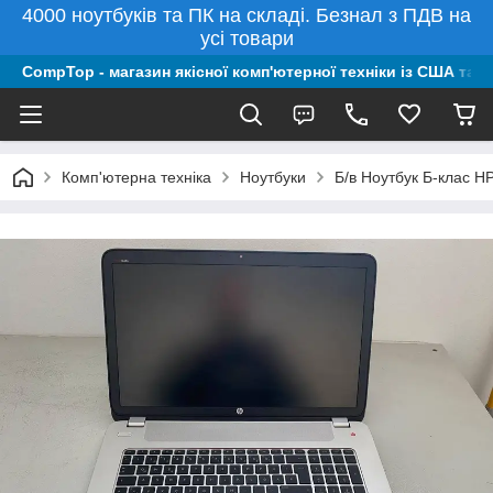
4000 ноутбуків та ПК на складі. Безнал з ПДВ на
усі товари
CompTop - магазин якісної комп'ютерної техніки із США та 
Комп'ютерна техніка
Ноутбуки
Б/в Ноутбук Б-клас 