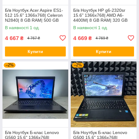
Б/в Ноутбук Acer Aspire ES1-
Б/в Ноутбук HP g6-2320sr
512 15.6" 1366x768| Celeron
15.6" 1366x768| AMD A6-
N2840| 8 GB RAM| 500 GB
4400M| 8 GB RAM| 320 GB
HDD| HD
HDD| Radeon HD 7520G
В наявності 1 од.
В наявності 1 од.
4 667
4 669
₴
₴
4 767 ₴
4 769 ₴
Купити
Купити
–2%
–2%
Б/в Ноутбук Б-клас Lenovo
Б/в Ноутбук Б-клас Lenovo
G560 15.6" 1366x768|
G500 15.6" 1366x768|