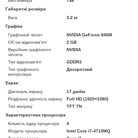
Веб-камера
Так
Габаритні розміри
Вага
3.2 кг
Графіка
Графічний чіпсет
NVIDIA GeForce 840M
Об`єм відеопам'яті
2 GB
Виробник графічного
NVIDIA
чіпсета
Тип відеопам'яті
GDDR3
Тип графічного
Дискретний
контролера
Екран
Діагональ екрану
17 дюйм
Роздільна здатність екрану
Full HD (1920×1080)
Тип матриці
TFT TN
Характеристики процесора
Кількість ядер процесора
4
Модель процесора
Intel Core i7-4710MQ