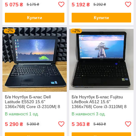
5 075
5 192
₴
₴
5 175 ₴
5 292 ₴
Купити
Купити
–2%
–2%
Б/в Ноутбук Б-клас Dell
Б/в Ноутбук Б-клас Fujitsu
Latitude E5520 15.6"
LifeBook A512 15.6"
1366x768| Core i3-2310M| 8
1366x768| Core i3-3110M| 8
GB RAM| 128 GB SSD| HD
GB RAM| 320 GB HDD| HD
В наявності 1 од.
В наявності 3 од.
3000
4000
5 290
5 363
₴
₴
5 390 ₴
5 463 ₴