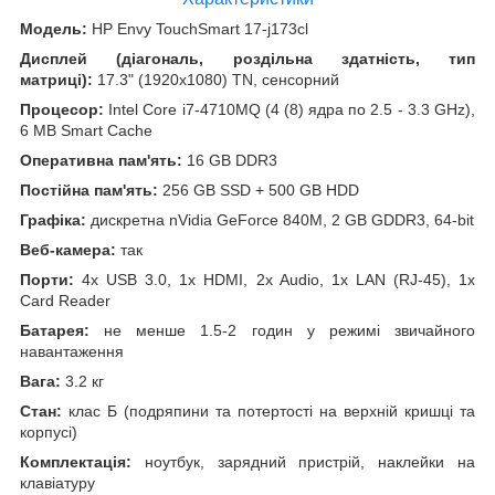
Модель:
HP Envy TouchSmart 17-j173cl
Дисплей (діагональ, роздільна здатність, тип
матриці):
17.3" (1920x1080) TN, сенсорний
Процесор:
Intel Core i7-4710MQ (4 (8) ядра по 2.5 - 3.3 GHz),
6 MB Smart Cache
Оперативна пам'ять:
16 GB DDR3
Постійна пам'ять:
256 GB SSD + 500 GB HDD
Графіка:
дискретна nVidia GeForce 840M, 2 GB GDDR3, 64-bit
Веб-камера:
так
Порти:
4x USB 3.0, 1x HDMI, 2x Audio, 1x LAN (RJ-45), 1x
Card Reader
Батарея:
не менше 1.5-2 годин у режимі звичайного
навантаження
Вага:
3.2 кг
Стан:
клас Б (подряпини та потертості на верхній кришці та
корпусі)
Комплектація:
ноутбук, зарядний пристрій, наклейки на
клавіатуру