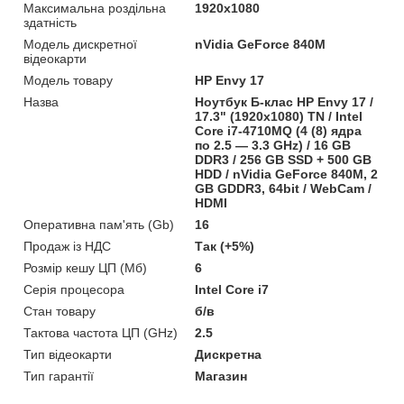
Максимальна роздільна
1920x1080
здатність
Модель дискретної
nVidia GeForce 840M
відеокарти
Модель товару
HP Envy 17
Назва
Ноутбук Б-клас HP Envy 17 /
17.3" (1920x1080) TN / Intel
Core i7-4710MQ (4 (8) ядра
по 2.5 — 3.3 GHz) / 16 GB
DDR3 / 256 GB SSD + 500 GB
HDD / nVidia GeForce 840M, 2
GB GDDR3, 64bit / WebCam /
HDMI
Оперативна пам'ять (Gb)
16
Продаж із НДС
Так (+5%)
Розмір кешу ЦП (Мб)
6
Серія процесора
Intel Core i7
Стан товару
б/в
Тактова частота ЦП (GHz)
2.5
Тип відеокарти
Дискретна
Тип гарантії
Магазин