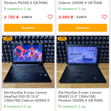
Pentium P6200| 8 GB RAM|
Celeron 1005M| 8 GB RAM|
120 GB SSD| HD
128 GB SSD| HD
В наявності 1 од.
В наявності 1 од.
4 785
4 999
₴
₴
4 885 ₴
5 099 ₴
Купити
Купити
–2%
–2%
Б/в Ноутбук Б-клас Lenovo
Б/в Ноутбук Б-клас Lenovo
IdeaPad G50-30 15.6"
B5400 15.6" 1366x768|
1366x768| Celeron N2840| 8
Pentium 3550M| 8 GB RAM|
GB RAM| 128 GB SSD| HD
128 GB SSD| HD
В наявності 1 од.
В наявності 1 од.