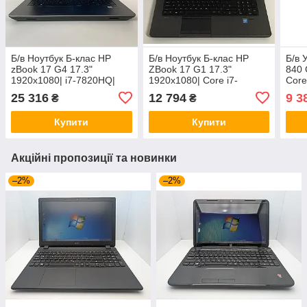
Б/в Ноутбук Б-клас HP
Б/в Ноутбук Б-клас HP
Б/в 
zBook 17 G4 17.3"
ZBook 17 G1 17.3"
840 
1920x1080| i7-7820HQ|
1920x1080| Core i7-
Core
32GB RAM| 128GB
4710MQ| 16 GB RAM| 256
RAM|
25 316
12 794
9 3
₴
₴
SSD+500GB HDD| Quadro
GB SSD| Quadro K3100M
P5000 16GB
4GB
Купити
Купити
Акційні пропозиції та новинки
–2%
–2%