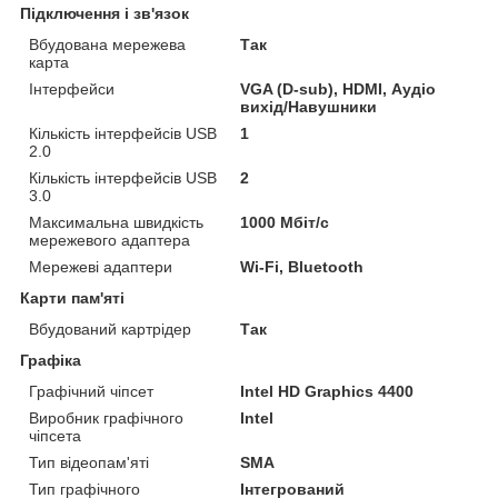
Підключення і зв'язок
Вбудована мережева
Так
карта
Інтерфейси
VGA (D-sub), HDMI, Аудіо
вихід/Навушники
Кількість інтерфейсів USB
1
2.0
Кількість інтерфейсів USB
2
3.0
Максимальна швидкість
1000 Мбіт/с
мережевого адаптера
Мережеві адаптери
Wi-Fi, Bluetooth
Карти пам'яті
Вбудований картрідер
Так
Графіка
Графічний чіпсет
Intel HD Graphics 4400
Виробник графічного
Intel
чіпсета
Тип відеопам'яті
SMA
Тип графічного
Інтегрований