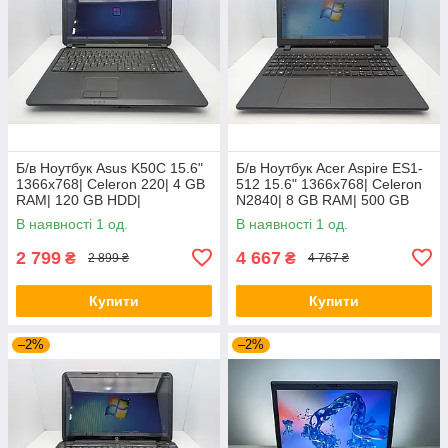
Б/в Ноутбук Asus K50C 15.6"
Б/в Ноутбук Acer Aspire ES1-
1366x768| Celeron 220| 4 GB
512 15.6" 1366x768| Celeron
RAM| 120 GB HDD|
N2840| 8 GB RAM| 500 GB
HDD| HD
В наявності 1 од.
В наявності 1 од.
2 799
4 667
₴
₴
2 899 ₴
4 767 ₴
Купити
Купити
–2%
–2%