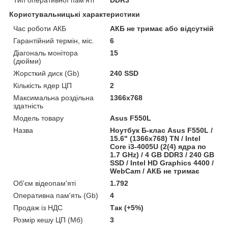
Користувальницькі характеристики
Час роботи АКБ
АКБ не тримає або відсутній
Гарантійний термін, міс.
6
Діагональ монітора
15
(дюйми)
Жорсткий диск (Gb)
240 SSD
Кількість ядер ЦП
2
Максимальна роздільна
1366x768
здатність
Модель товару
Asus F550L
Назва
Ноутбук Б-клас Asus F550L /
15.6" (1366x768) TN / Intel
Core i3-4005U (2(4) ядра по
1.7 GHz) / 4 GB DDR3 / 240 GB
SSD / Intel HD Graphics 4400 /
WebCam / АКБ не тримає
Об'єм відеопам'яті
1.792
Оперативна пам'ять (Gb)
4
Продаж із НДС
Так (+5%)
Розмір кешу ЦП (Мб)
3