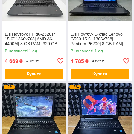
Б/в Ноутбук HP g6-2320sr
Б/в Ноутбук Б-клас Lenovo
15.6" 1366x768| AMD A6-
G560 15.6" 1366x768|
4400M| 8 GB RAM| 320 GB
Pentium P6200| 8 GB RAM|
HDD| Radeon HD 7520G
120 GB SSD| HD
В наявності 1 од.
В наявності 1 од.
4 669
4 785
₴
₴
4 769 ₴
4 885 ₴
Купити
Купити
–2%
–2%