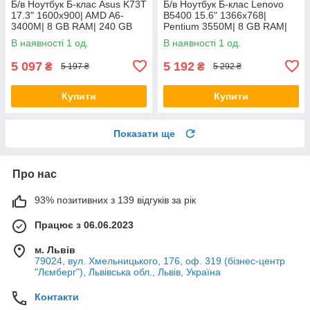
Б/в Ноутбук Б-клас Asus K73T
Б/в Ноутбук Б-клас Lenovo
17.3" 1600x900| AMD A6-
B5400 15.6" 1366x768|
3400M| 8 GB RAM| 240 GB
Pentium 3550M| 8 GB RAM|
SSD + 500 GB HDD| Radeon
128 GB SSD| HD
В наявності 1 од.
В наявності 1 од.
HD 6520G
5 097
5 192
₴
₴
5 197 ₴
5 292 ₴
Купити
Купити
Показати ще
Про нас
93% позитивних з 139 відгуків за рік
Працює з 06.06.2023
м. Львів
79024, вул. Хмельницького, 176, оф. 319 (бізнес-центр
"Лємберг"), Львівська обл., Львів, Україна
Контакти