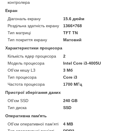
контролера
Екран
Діагональ екрану
15.6 дюйм
Роздільна здатність екрану
1366×768
Тип матриці
TFT TN
Тип покриття екрану
Матовий
Характеристики процесора
Кількість ядер процесора
2
Модель процесора
Intel Core i3-4005U
Об'єм кешу L3
3 Мб
Тип процесора
Core i3
Частота процесора
1700 МГц
Пристрої зберігання даних
Об'єм SSD
240 GB
Тип диска
SSD
Оперативна пам'ять
Об'єм оперативної пам'яті
4 MB
Тип оперативної пам'яті
DDR3