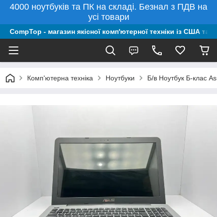
4000 ноутбуків та ПК на складі. Безнал з ПДВ на
усі товари
CompTop - магазин якісної комп'ютерної техніки із США та 
Комп'ютерна техніка
Ноутбуки
Б/в Ноутбук Б-клас A