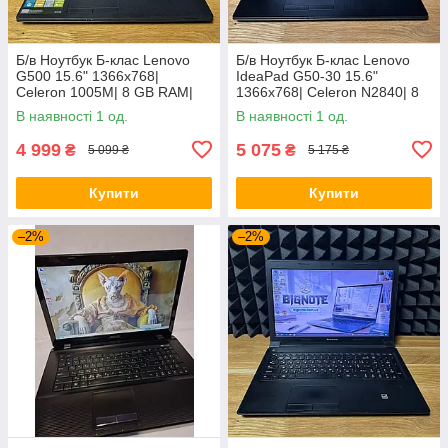
Б/в Ноутбук Б-клас Lenovo
Б/в Ноутбук Б-клас Lenovo
G500 15.6" 1366x768|
IdeaPad G50-30 15.6"
Celeron 1005M| 8 GB RAM|
1366x768| Celeron N2840| 8
128 GB SSD| HD
GB RAM| 128 GB SSD| HD
В наявності 1 од.
В наявності 1 од.
4 999
5 075
₴
₴
5 099 ₴
5 175 ₴
Купити
Купити
–2%
–2%