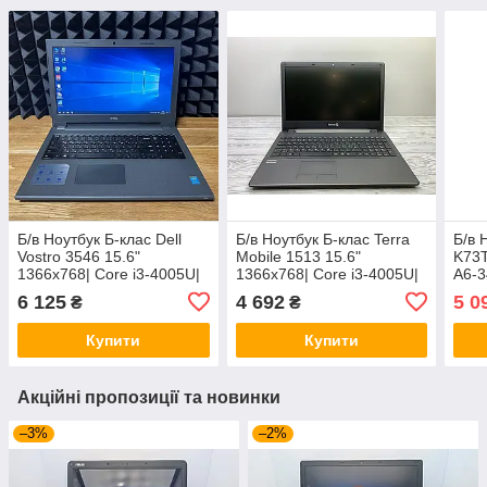
Б/в Ноутбук Б-клас Dell
Б/в Ноутбук Б-клас Terra
Б/в 
Vostro 3546 15.6"
Mobile 1513 15.6"
K73T
1366x768| Core i3-4005U|
1366x768| Core i3-4005U|
A6-3
8 GB RAM| 128 GB SSD|
4 GB RAM| 120 GB SSD|
GB 
6 125
4 692
5 0
₴
₴
HD 4400
HD 4400| Без АКБ
Rad
Купити
Купити
Акційні пропозиції та новинки
–3%
–2%