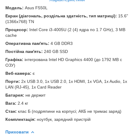
Модель:
Asus F550L
Екран (діагональ, роздільна здатність, тип матриці):
15.6"
(1366x768) TN
Процесор:
Intel Core i3-4005U (2 (4) ядра по 1.7 GHz), 3 MB
cache
Оперативна пам'ять:
4 GB DDR3
Постійна пам'ять:
240 GB SSD
Графіка:
інтегрована Intel HD Graphics 4400 (до 1792 MB с
ОЗУ)
Веб-камера:
є
Порти:
2x USB 3.0, 1x USB 2.0, 1x HDMI, 1x VGA, 1x Audio, 1x
LAN (RJ-45), 1x Card Reader
Батарея:
не держит
Вага:
2.4 кг
Стан:
клас Б (подряпини на корпусі; АКБ не тримає заряд)
Комплектація:
ноутбук, зарядний пристрій
Приховати