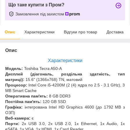
Що таке купити з Пром?
Замовлення під захистом
Опис
Характеристики
Відгуки про товар
Доставка
Опис
Характеристики
Модель:
Toshiba Tecra A50-A
Дисплей (діагональ, роздільна здатність, тип
матриці):
15.6" (1366x768) TN, матовий
Процесор:
Intel Core i5-4200M (2 (4) ядра по 2.5 - 3.1 GHz), 3
MB Smart Cache
Оперативна пам'ять:
8 GB DDR3
Постійна пам'ять:
120 GB SSD
Графіка:
інтегрована Intel HD Graphics 4600 (до 1792 MB з
ОЗП)
Веб-камера:
є
Порти:
2x USB 3.0, 2x USB 2.0, 1x Ethernet, 1x Audio, 1x
eSATA, 1x VGA, 1x HDMI, 1x Card Reader