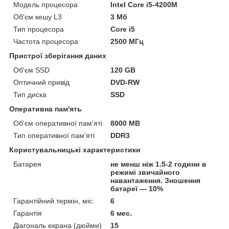
Модель процесора
Intel Core i5-4200M
Об'єм кешу L3
3 Мб
Тип процесора
Core i5
Частота процесора
2500 МГц
Пристрої зберігання даних
Об'єм SSD
120 GB
Оптичний привід
DVD-RW
Тип диска
SSD
Оперативна пам'ять
Об'єм оперативної пам'яті
8000 MB
Тип оперативної пам'яті
DDR3
Користувальницькі характеристики
Батарея
не менш ніж 1.5-2 години в
режимі звичайного
навантаження. Зношення
батареї — 10%
Гарантійний термін, міс.
6
Гарантія
6 мес.
Діагональ екрана (дюйми)
15