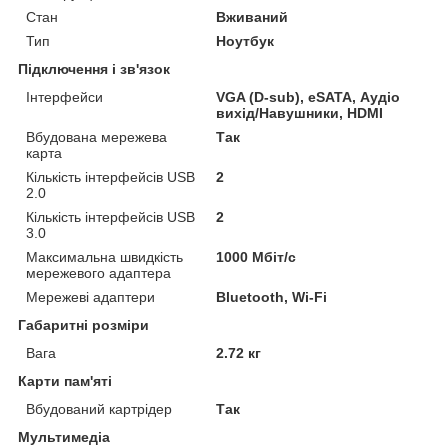
Стан
Вживаний
Тип
Ноутбук
Підключення і зв'язок
Інтерфейси
VGA (D-sub), eSATA, Аудіо
вихід/Навушники, HDMI
Вбудована мережева
Так
карта
Кількість інтерфейсів USB
2
2.0
Кількість інтерфейсів USB
2
3.0
Максимальна швидкість
1000 Мбіт/с
мережевого адаптера
Мережеві адаптери
Bluetooth, Wi-Fi
Габаритні розміри
Вага
2.72 кг
Карти пам'яті
Вбудований картрідер
Так
Мультимедіа