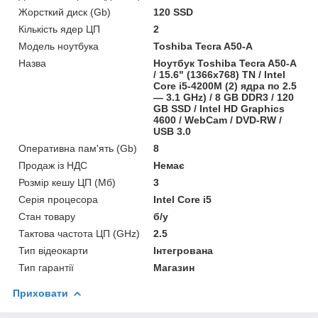
Жорсткий диск (Gb)
120 SSD
Кількість ядер ЦП
2
Модель ноутбука
Toshiba Tecra A50-A
Назва
Ноутбук Toshiba Tecra A50-A
/ 15.6" (1366x768) TN / Intel
Core i5-4200M (2) ядра по 2.5
— 3.1 GHz) / 8 GB DDR3 / 120
GB SSD / Intel HD Graphics
4600 / WebCam / DVD-RW /
USB 3.0
Оперативна пам'ять (Gb)
8
Продаж із НДС
Немає
Розмір кешу ЦП (Мб)
3
Серія процесора
Intel Core i5
Стан товару
б/у
Тактова частота ЦП (GHz)
2.5
Тип відеокарти
Інтегрована
Тип гарантії
Магазин
Приховати