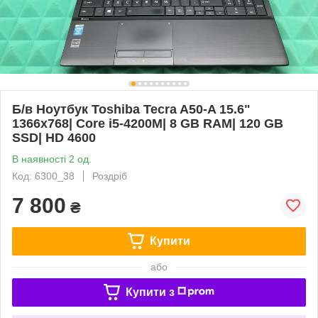
Б/в Ноутбук Toshiba Tecra A50-A 15.6"
1366x768| Core i5-4200M| 8 GB RAM| 120 GB
SSD| HD 4600
В наявності 2 од.
Код: 6300_38
Роздріб
7 800
₴
Купити
або
Купити з