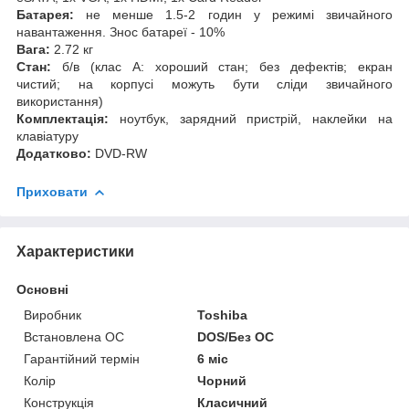
Батарея:
не менше 1.5-2 годин у режимі звичайного
навантаження. Знос батареї - 10%
Вага:
2.72 кг
Стан:
б/в (клас А: хороший стан; без дефектів; екран
чистий; на корпусі можуть бути сліди звичайного
використання)
Комплектація:
ноутбук, зарядний пристрій, наклейки на
клавіатуру
Додатково:
DVD-RW
Приховати
Характеристики
Основні
Виробник
Toshiba
Встановлена ОС
DOS/Без ОС
Гарантійний термін
6 міс
Колір
Чорний
Конструкція
Класичний