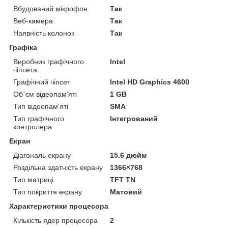
Вбудований мікрофон
Так
Веб-камера
Так
Наявність колонок
Так
Графіка
Виробник графічного
Intel
чіпсета
Графічний чіпсет
Intel HD Graphics 4600
Об`єм відеопам'яті
1 GB
Тип відеопам'яті
SMA
Тип графічного
Інтегрований
контролера
Екран
Діагональ екрану
15.6 дюйм
Роздільна здатність екрану
1366×768
Тип матриці
TFT TN
Тип покриття екрану
Матовий
Характеристики процесора
Кількість ядер процесора
2