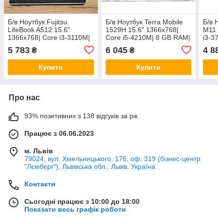
Б/в Ноутбук Fujitsu
Б/в Ноутбук Terra Mobile
Б/в 
LifeBook A512 15.6"
1529H 15.6" 1366x768|
M11 
1366x768| Core i3-3110M|
Core i5-4210M| 8 GB RAM|
i3-3
8 GB RAM| 120 GB SSD|
120 GB SSD| HD 4600| Без
GB 
5 783
6 045
4 8
₴
₴
HD 4000
АКБ
Купити
Купити
Про нас
93% позитивних з 138 відгуків за рік
Працює з 06.06.2023
м. Львів
79024, вул. Хмельницького, 176, оф. 319 (бізнес-центр
"Лємберг"), Львівська обл., Львів, Україна
Контакти
Сьогодні працює з 10:00 до 18:00
Показати весь графік роботи