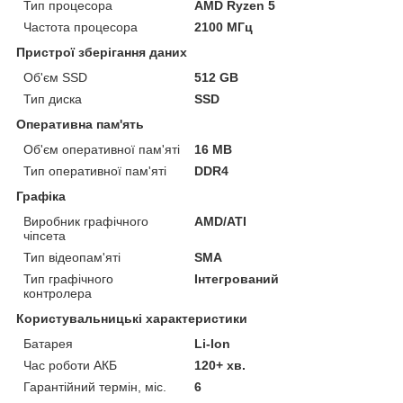
Тип процесора
AMD Ryzen 5
Частота процесора
2100 МГц
Пристрої зберігання даних
Об'єм SSD
512 GB
Тип диска
SSD
Оперативна пам'ять
Об'єм оперативної пам'яті
16 MB
Тип оперативної пам'яті
DDR4
Графіка
Виробник графічного
AMD/ATI
чіпсета
Тип відеопам'яті
SMA
Тип графічного
Інтегрований
контролера
Користувальницькі характеристики
Батарея
Li-Ion
Час роботи АКБ
120+ хв.
Гарантійний термін, міс.
6