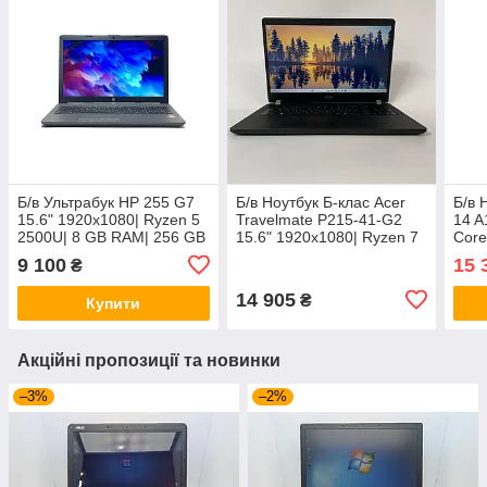
Б/в Ультрабук HP 255 G7
Б/в Ноутбук Б-клас Acer
Б/в 
15.6" 1920x1080| Ryzen 5
Travelmate P215-41-G2
14 A
2500U| 8 GB RAM| 256 GB
15.6" 1920x1080| Ryzen 7
Core
SSD| Radeon Vega 8
Pro 5850U| 16GB RAM|
RAM
9 100
15 
₴
256GB SSD| Radeon Vega
8
14 905
₴
Купити
Акційні пропозиції та новинки
–3%
–2%