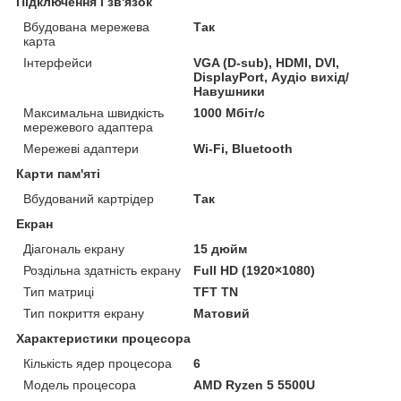
Підключення і зв'язок
Вбудована мережева
Так
карта
Інтерфейси
VGA (D-sub), HDMI, DVI,
DisplayPort, Аудіо вихід/
Навушники
Максимальна швидкість
1000 Мбіт/с
мережевого адаптера
Мережеві адаптери
Wi-Fi, Bluetooth
Карти пам'яті
Вбудований картрідер
Так
Екран
Діагональ екрану
15 дюйм
Роздільна здатність екрану
Full HD (1920×1080)
Тип матриці
TFT TN
Тип покриття екрану
Матовий
Характеристики процесора
Кількість ядер процесора
6
Модель процесора
AMD Ryzen 5 5500U