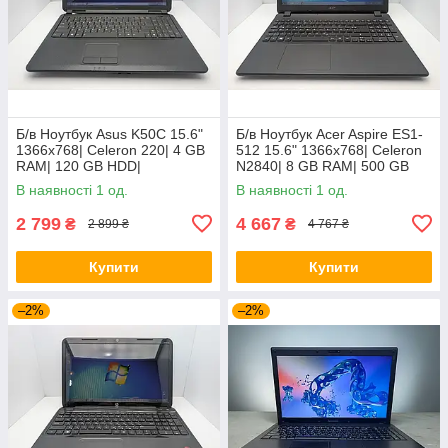
Б/в Ноутбук Asus K50C 15.6"
Б/в Ноутбук Acer Aspire ES1-
1366x768| Celeron 220| 4 GB
512 15.6" 1366x768| Celeron
RAM| 120 GB HDD|
N2840| 8 GB RAM| 500 GB
HDD| HD
В наявності 1 од.
В наявності 1 од.
2 799
4 667
₴
₴
2 899 ₴
4 767 ₴
Купити
Купити
–2%
–2%