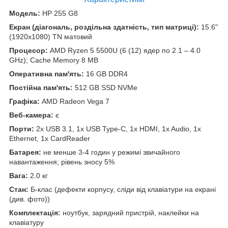
Модель:
HP 255 G8
Екран (діагональ, роздільна здатність, тип матриці):
15.6"
(1920x1080) TN матовий
Процесор:
AMD Ryzen 5 5500U (6 (12) ядер по 2.1 – 4.0
GHz); Cache Memory 8 MB
Оперативна пам'ять:
16 GB DDR4
Постійна пам'ять:
512 GB SSD NVMe
Графіка:
AMD Radeon Vega 7
Веб-камера:
є
Порти:
2x USB 3.1, 1x USB Type-C, 1x HDMI, 1x Audio, 1x
Ethernet, 1x CardReader
Батарея:
не менше 3-4 годин у режимі звичайного
навантаження; рівень зносу 5%
Вага:
2.0 кг
Стан:
Б-клас (дефекти корпусу, сліди від клавіатури на екрані
(див. фото))
Комплектація:
ноутбук, зарядний пристрій, наклейки на
клавіатуру