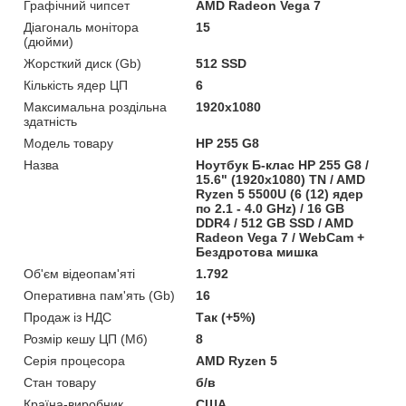
Графічний чипсет
AMD Radeon Vega 7
Діагональ монітора
15
(дюйми)
Жорсткий диск (Gb)
512 SSD
Кількість ядер ЦП
6
Максимальна роздільна
1920x1080
здатність
Модель товару
HP 255 G8
Назва
Ноутбук Б-клас HP 255 G8 /
15.6" (1920x1080) TN / AMD
Ryzen 5 5500U (6 (12) ядер
по 2.1 - 4.0 GHz) / 16 GB
DDR4 / 512 GB SSD / AMD
Radeon Vega 7 / WebCam +
Бездротова мишка
Об'єм відеопам'яті
1.792
Оперативна пам'ять (Gb)
16
Продаж із НДС
Так (+5%)
Розмір кешу ЦП (Мб)
8
Серія процесора
AMD Ryzen 5
Стан товару
б/в
Країна-виробник
США