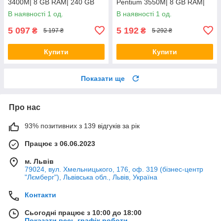
3400M| 8 GB RAM| 240 GB
Pentium 3550M| 8 GB RAM|
SSD + 500 GB HDD| Radeon
128 GB SSD| HD
В наявності 1 од.
В наявності 1 од.
HD 6520G
5 097
5 192
₴
₴
5 197 ₴
5 292 ₴
Купити
Купити
Показати ще
Про нас
93% позитивних з 139 відгуків за рік
Працює з 06.06.2023
м. Львів
79024, вул. Хмельницького, 176, оф. 319 (бізнес-центр
"Лємберг"), Львівська обл., Львів, Україна
Контакти
Сьогодні працює з 10:00 до 18:00
Показати весь графік роботи