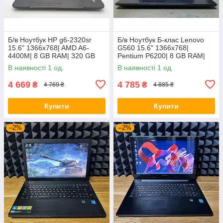
Б/в Ноутбук HP g6-2320sr
Б/в Ноутбук Б-клас Lenovo
15.6" 1366x768| AMD A6-
G560 15.6" 1366x768|
4400M| 8 GB RAM| 320 GB
Pentium P6200| 8 GB RAM|
HDD| Radeon HD 7520G
120 GB SSD| HD
В наявності 1 од.
В наявності 1 од.
4 669
4 785
₴
₴
4 769 ₴
4 885 ₴
Купити
Купити
–2%
–2%