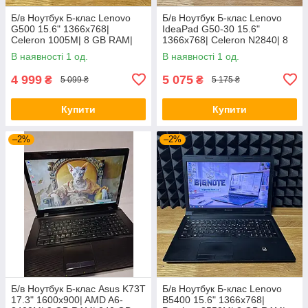
Б/в Ноутбук Б-клас Lenovo
Б/в Ноутбук Б-клас Lenovo
G500 15.6" 1366x768|
IdeaPad G50-30 15.6"
Celeron 1005M| 8 GB RAM|
1366x768| Celeron N2840| 8
128 GB SSD| HD
GB RAM| 128 GB SSD| HD
В наявності 1 од.
В наявності 1 од.
4 999
5 075
₴
₴
5 099 ₴
5 175 ₴
Купити
Купити
–2%
–2%
Б/в Ноутбук Б-клас Asus K73T
Б/в Ноутбук Б-клас Lenovo
17.3" 1600x900| AMD A6-
B5400 15.6" 1366x768|