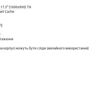
:
17.3" (1600x900) TN
mart Cache
П)
r
нтаження
 на корпусі можуть бути сліди звичайного використання)