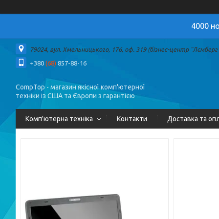
4000 но
79024, вул. Хмельницького, 176, оф. 319 (бізнес-центр "Лємберг")
+380
(68)
857-88-16
CompTop - магазин якісної комп'ютерної
техніки із США та Європи з гарантією
Комп'ютерна техніка
Контакти
Доставка та оп