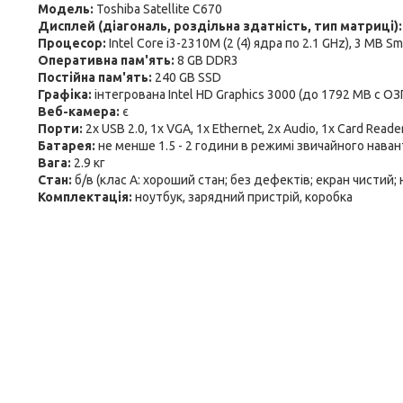
Модель:
Toshiba Satellite C670
Дисплей (діагональ, роздільна здатність, тип матриці)
Процесор:
Intel Core i3-2310M (2 (4) ядра по 2.1 GHz), 3 MB S
Оперативна пам'ять:
8 GB DDR3
Постійна пам'ять:
240 GB SSD
Графіка:
інтегрована Intel HD Graphics 3000 (до 1792 MB с ОЗ
Веб-камера:
є
Порти:
2x USB 2.0, 1x VGA, 1x Ethernet, 2x Audio, 1x Card Reade
Батарея:
не менше 1.5 - 2 години в режимі звичайного нава
Вага:
2.9 кг
Стан:
б/в (клас А: хороший стан; без дефектів; екран чистий;
Комплектація:
ноутбук, зарядний пристрій, коробка