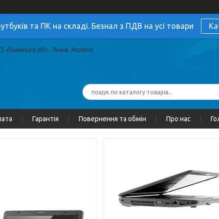
утбуків та ПК на складі. Безнал з ПДВ на усі товари
Ка
, Львівська обл., Львів, Україна
лата
Гарантія
Повернення та обмін
Про нас
Го