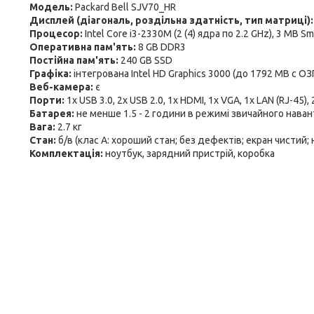
Модель:
Packard Bell SJV70_HR
Дисплей (діагональ, роздільна здатність, тип матриці)
Процесор:
Intel Core i3-2330M (2 (4) ядра по 2.2 GHz), 3 MB S
Оперативна пам'ять:
8 GB DDR3
Постійна пам'ять:
240 GB SSD
Графіка:
інтегрована Intel HD Graphics 3000 (до 1792 MB с ОЗ
Веб-камера:
є
Порти:
1x USB 3.0, 2x USB 2.0, 1x HDMI, 1x VGA, 1x LAN (RJ-45),
Батарея:
не менше 1.5 - 2 години в режимі звичайного нава
Вага:
2.7 кг
Стан:
б/в (клас А: хороший стан; без дефектів; екран чистий;
Комплектація:
ноутбук, зарядний пристрій, коробка