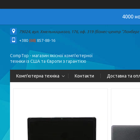
4000 но
79024, вул. Хмельницького, 176, оф. 319 (бізнес-центр "Лємберг")
+380
(68)
857-88-16
CompTop - магазин якісної комп'ютерної
техніки із США та Європи з гарантією
Комп'ютерна техніка
Контакти
Доставка та оп