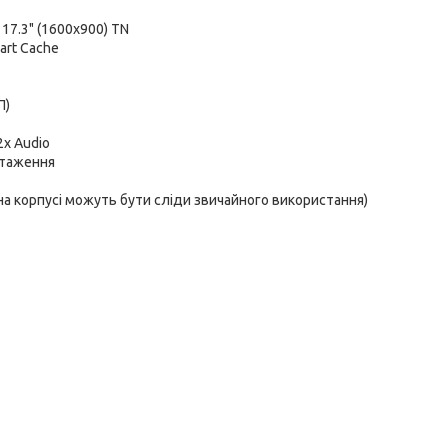
:
17.3" (1600x900) TN
mart Cache
П)
 2x Audio
нтаження
 на корпусі можуть бути сліди звичайного використання)