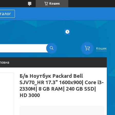
Кошик
талог
Кошик
ловна
Б/в Ноутбук Packard Bell
SJV70_HR 17.3" 1600x900| Core i3-
2330M| 8 GB RAM| 240 GB SSD|
HD 3000