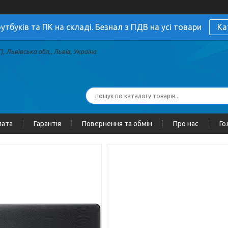
утбуків та ПК на складі. Безнал з ПДВ на усі товари
Ка
, Львівська обл., Львів, Україна
лата
Гарантія
Повернення та обмін
Про нас
Го