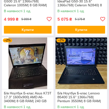
G500 15.6" 1366x768|
IdeaPad G50-30 15.6"
Celeron 1005M| 8 GB RAM|
1366x768| Celeron N2840| 8
128 GB SSD| HD
GB RAM| 128 GB SSD| HD
В наявності 1 од.
В наявності 1 од.
4 999
5 075
₴
₴
5 099 ₴
5 175 ₴
Купити
Купити
–2%
–2%
Б/в Ноутбук Б-клас Asus K73T
Б/в Ноутбук Б-клас Lenovo
17.3" 1600x900| AMD A6-
B5400 15.6" 1366x768|
3400M| 8 GB RAM| 240 GB
Pentium 3550M| 8 GB RAM|
SSD + 500 GB HDD| Radeon
128 GB SSD| HD
В наявності 1 од.
В наявності 1 од.
HD 6520G