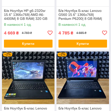
Б/в Ноутбук HP g6-2320sr
Б/в Ноутбук Б-клас Lenovo
15.6" 1366x768| AMD A6-
G560 15.6" 1366x768|
4400M| 8 GB RAM| 320 GB
Pentium P6200| 8 GB RAM|
HDD| Radeon HD 7520G
120 GB SSD| HD
В наявності 1 од.
В наявності 1 од.
4 669
4 785
₴
₴
4 769 ₴
4 885 ₴
Купити
Купити
–2%
–2%
Б/в Ноутбук Б-клас Lenovo
Б/в Ноутбук Б-клас Lenovo