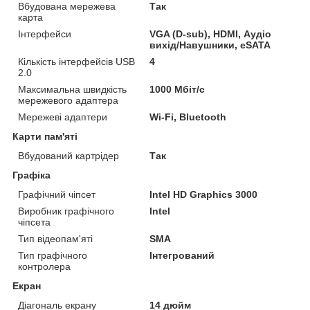
Вбудована мережева
Так
карта
Інтерфейси
VGA (D-sub), HDMI, Аудіо
вихід/Навушники, eSATA
Кількість інтерфейсів USB
4
2.0
Максимальна швидкість
1000 Мбіт/с
мережевого адаптера
Мережеві адаптери
Wi-Fi, Bluetooth
Карти пам'яті
Вбудований картрідер
Так
Графіка
Графічний чіпсет
Intel HD Graphics 3000
Виробник графічного
Intel
чіпсета
Тип відеопам'яті
SMA
Тип графічного
Інтегрований
контролера
Екран
Діагональ екрану
14 дюйм