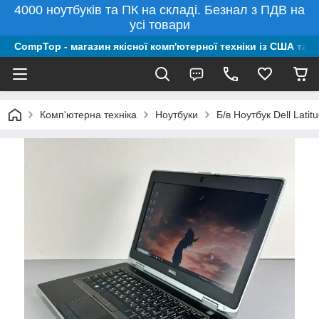
4000 ноутбуків та ПК на складі. Безнал з ПДВ на
усі товари
CompTop - магазин якісної комп'ютерної техніки із США та 
Комп'ютерна техніка
Ноутбуки
Б/в Ноутбук Dell Lat