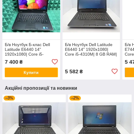
Б/в Ноутбук Б-клас Dell
Б/в Ноутбук Dell Latitude
Б/в 
Latitude E6440 14"
E6440 14" 1920x1080|
E744
1920x1080| Core i5-
Core i5-4310M| 8 GB RAM|
Core
4310M| 4 GB RAM| 128 GB
128 GB SSD| HD 4600
128 
7 400
5 4
₴
SSD| HD 4600
5 582
₴
Купити
Акційні пропозиції та новинки
–3%
–2%