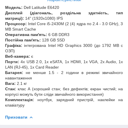
Модель:
Dell Latitude E6420
Дисплей (діагональ, роздільна здатність, тип
матриці):
14" (1920x1080) IPS
Процесор:
Intel Core i5-2430M (2 (4) ядра по 2.4 - 3.0 GHz), 3
MB Smart Cache
Оперативна пам'ять:
6 GB DDR3
Постійна пам'ять:
128 GB SSD
Графіка:
інтегрована Intel HD Graphics 3000 (до 1792 MB с
ОЗП)
Веб-камера:
є
Порти:
4x USB 2.0, 1x eSATA, 1x HDMI, 1x VGA, 2x Audio, 1x
LAN (RJ-45), 1x Card Reader
Батарея:
не менше 1.5 - 2 години в режимі звичайного
навантаження
Вага:
2.1 кг
Стан:
клас А (хороший стан; без дефектів; екран чистий; на
корпусі можуть бути сліди звичайного використання)
Комплектація:
ноутбук, зарядний пристрій, наклейки на
клавіатуру
Приховати