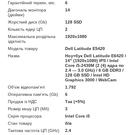
Гарантійний термін, міс.
6
Діагональ монітора
14
(дюйми)
Жорсткий диск (Gb)
128 SSD
Кількість ядер ЦП
2
Максимальна роздільна
1920x1080
здатність
Модель товару
Dell Latitude E5420
Назва
Ноутбук Dell Latitude E6420 /
14" (1920x1080) IPS / Intel
Core i5-2430M (2 (4) ядра по
2.4 — 3.0 GHz) / 6 GB DDR3 /
128 GB SSD / Intel HD
Graphics 3000 / WebCam
Об'єм відеопам'яті
1.792
Оперативна пам'ять (Gb)
6
Продаж із НДС
Так (+5%)
Розмір кешу ЦП (Мб)
3
Серія процесора
Intel Core i5
Стан товару
б/в
Тактова частота ЦП (GHz)
2.4