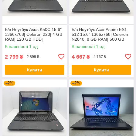
Б/в Ноутбук Asus K50C 15.6"
Б/в Ноутбук Acer Aspire ES1-
1366x768| Celeron 220| 4 GB
512 15.6" 1366x768| Celeron
RAM| 120 GB HDD|
N2840| 8 GB RAM| 500 GB
HDD| HD
В наявності 1 од.
В наявності 1 од.
2 799
4 667
₴
₴
2 899 ₴
4 767 ₴
Купити
Купити
–2%
–2%