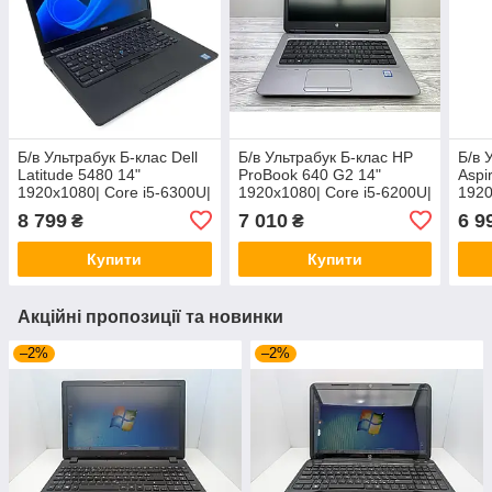
Б/в Ультрабук Б-клас Dell
Б/в Ультрабук Б-клас HP
Б/в 
Latitude 5480 14"
ProBook 640 G2 14"
Aspi
1920x1080| Core i5-6300U|
1920x1080| Core i5-6200U|
1920
8 GB RAM| 512 GB SSD|
8 GB RAM| 120 GB SSD|
8 GB
8 799
7 010
6 9
₴
₴
HD 520
HD 520
HD 
Купити
Купити
Акційні пропозиції та новинки
–2%
–2%