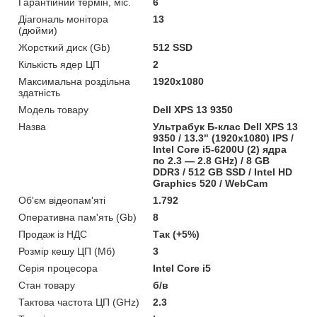
Гарантійний термін, міс.
6
Діагональ монітора
13
(дюйми)
Жорсткий диск (Gb)
512 SSD
Кількість ядер ЦП
2
Максимальна роздільна
1920x1080
здатність
Модель товару
Dell XPS 13 9350
Назва
Ультрабук Б-клас Dell XPS 13
9350 / 13.3" (1920x1080) IPS /
Intel Core i5-6200U (2) ядра
по 2.3 — 2.8 GHz) / 8 GB
DDR3 / 512 GB SSD / Intel HD
Graphics 520 / WebCam
Об'єм відеопам'яті
1.792
Оперативна пам'ять (Gb)
8
Продаж із НДС
Так (+5%)
Розмір кешу ЦП (Мб)
3
Серія процесора
Intel Core i5
Стан товару
б/в
Тактова частота ЦП (GHz)
2.3