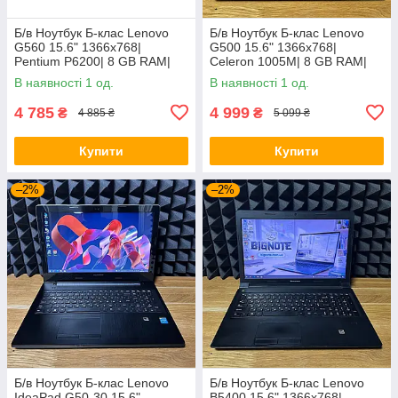
Б/в Ноутбук Б-клас Lenovo
Б/в Ноутбук Б-клас Lenovo
G560 15.6" 1366x768|
G500 15.6" 1366x768|
Pentium P6200| 8 GB RAM|
Celeron 1005M| 8 GB RAM|
120 GB SSD| HD
128 GB SSD| HD
В наявності 1 од.
В наявності 1 од.
4 785
4 999
₴
₴
4 885 ₴
5 099 ₴
Купити
Купити
–2%
–2%
Б/в Ноутбук Б-клас Lenovo
Б/в Ноутбук Б-клас Lenovo
IdeaPad G50-30 15.6"
B5400 15.6" 1366x768|