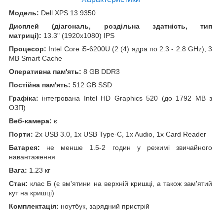
Модель:
Dell XPS 13 9350
Дисплей (діагональ, роздільна здатність, тип
матриці):
13.3" (1920x1080) IPS
Процесор:
Intel Core i5-6200U (2 (4) ядра по 2.3 - 2.8 GHz), 3
MB Smart Cache
Оперативна пам'ять:
8 GB DDR3
Постійна пам'ять:
512 GB SSD
Графіка:
інтегрована Intel HD Graphics 520 (до 1792 MB з
ОЗП)
Веб-камера:
є
Порти:
2x USB 3.0, 1x USB Type-C, 1x Audio, 1x Card Reader
Батарея:
не менше 1.5-2 годин у режимі звичайного
навантаження
Вага:
1.23 кг
Стан:
клас Б (є вм'ятини на верхній кришці, а також зам'ятий
кут на кришці)
Комплектація:
ноутбук, зарядний пристрій