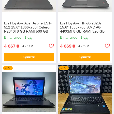
Б/в Ноутбук Acer Aspire ES1-
Б/в Ноутбук HP g6-2320sr
512 15.6" 1366x768| Celeron
15.6" 1366x768| AMD A6-
N2840| 8 GB RAM| 500 GB
4400M| 8 GB RAM| 320 GB
HDD| HD
HDD| Radeon HD 7520G
В наявності 1 од.
В наявності 1 од.
4 667
4 669
₴
₴
4 767 ₴
4 769 ₴
Купити
Купити
–2%
–2%