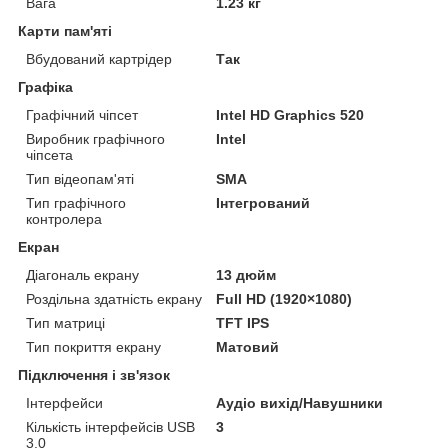
Вага
1.23 кг
Карти пам'яті
Вбудований картрідер
Так
Графіка
Графічний чіпсет
Intel HD Graphics 520
Виробник графічного
Intel
чіпсета
Тип відеопам'яті
SMA
Тип графічного
Інтегрований
контролера
Екран
Діагональ екрану
13 дюйм
Роздільна здатність екрану
Full HD (1920×1080)
Тип матриці
TFT IPS
Тип покриття екрану
Матовий
Підключення і зв'язок
Інтерфейси
Аудіо вихід/Навушники
Кількість інтерфейсів USB
3
3.0