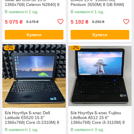
1366x768| Celeron N2840| 8
Pentium 3550M| 8 GB RAM|
GB RAM| 128 GB SSD| HD
128 GB SSD| HD
В наявності 1 од.
В наявності 1 од.
5 075
5 192
₴
₴
5 175 ₴
5 292 ₴
Купити
Купити
–2%
–2%
Б/в Ноутбук Б-клас Dell
Б/в Ноутбук Б-клас Fujitsu
Latitude E5520 15.6"
LifeBook A512 15.6"
1366x768| Core i3-2310M| 8
1366x768| Core i3-3110M| 8
GB RAM| 128 GB SSD| HD
GB RAM| 320 GB HDD| HD
В наявності 1 од.
В наявності 3 од.
3000
4000