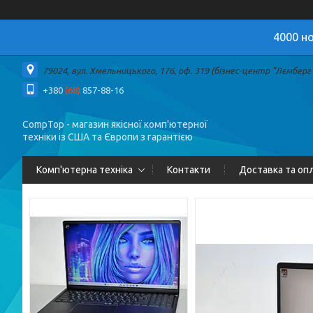
4000 но
79024, вул. Хмельницького, 176, оф. 319 (бізнес-центр "Лємберг")
+380
(68)
857-88-16
CompTop - магазин якісної комп'ютерної
техніки із США та Європи з гарантією
Комп'ютерна техніка
Контакти
Доставка та оп