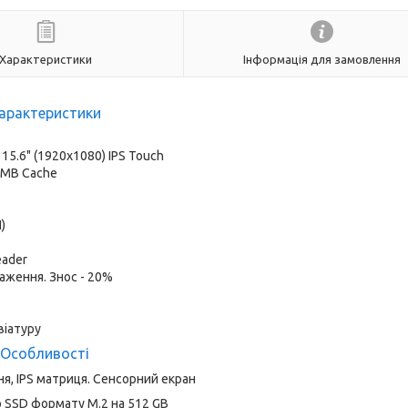
Характеристики
Інформація для замовлення
арактеристики
:
15.6" (1920x1080) IPS Touch
8 MB Cache
)
eader
аження. Знос - 20%
віатуру
Особливості
ня, IPS матриця. Сенсорний екран
 SSD формату M.2 на 512 GB