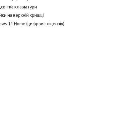
дсвітка клавіатури
ки на верхній кришці
ows 11 Home (цифрова ліцензія)