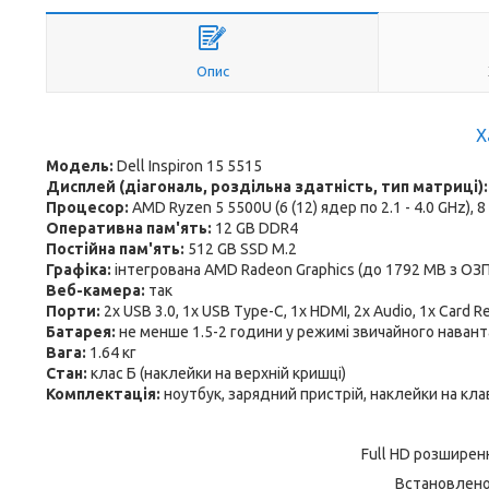
Опис
Х
Модель:
Dell Inspiron 15 5515
Дисплей (діагональ, роздільна здатність, тип матриці)
Процесор:
AMD Ryzen 5 5500U (6 (12) ядер по 2.1 - 4.0 GHz), 
Оперативна пам'ять:
12 GB DDR4
Постійна пам'ять:
512 GB SSD M.2
Графіка:
інтегрована AMD Radeon Graphics (до 1792 MB з ОЗП
Веб-камера:
так
Порти:
2x USB 3.0, 1x USB Type-C, 1x HDMI, 2x Audio, 1x Card R
Батарея:
не менше 1.5-2 години у режимі звичайного навант
Вага:
1.64 кг
Стан:
клас Б (наклейки на верхній кришці)
Комплектація:
ноутбук, зарядний пристрій, наклейки на кла
Full HD розширен
Встановлено