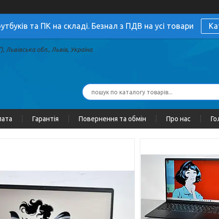
утбуків та ПК на складі. Безнал з ПДВ на усі товари
Ка
, Львівська обл., Львів, Україна
лата
Гарантія
Повернення та обмін
Про нас
Го