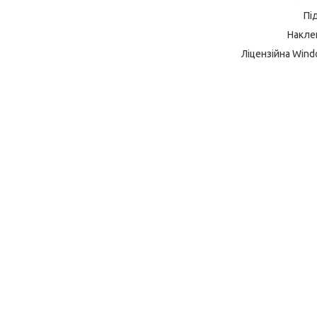
Пі
Наклей
Ліцензійна Wind