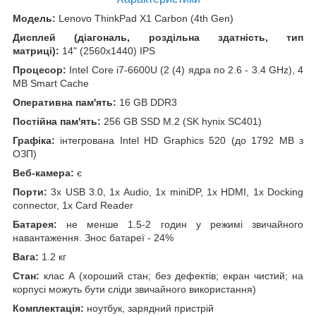
Модель:
Lenovo ThinkPad X1 Carbon (4th Gen)
Дисплей (діагональ, роздільна здатність, тип
матриці):
14" (2560x1440) IPS
Процесор:
Intel Core i7-6600U (2 (4) ядра по 2.6 - 3.4 GHz), 4
MB Smart Cache
Оперативна пам'ять:
16 GB DDR3
Постійна пам'ять:
256 GB SSD M.2 (SK hynix SC401)
Графіка:
інтегрована Intel HD Graphics 520 (до 1792 MB з
ОЗП)
Веб-камера:
є
Порти:
3x USB 3.0, 1x Audio, 1x miniDP, 1x HDMI, 1x Docking
connector, 1x Card Reader
Батарея:
не менше 1.5-2 годин у режимі звичайного
навантаження. Знос батареї - 24%
Вага:
1.2 кг
Стан:
клас А (хороший стан; без дефектів; екран чистий; на
корпусі можуть бути сліди звичайного використання)
Комплектація:
ноутбук, зарядний пристрій