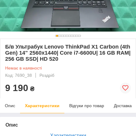
Б/в Ультрабук Lenovo ThinkPad X1 Carbon (4th
Gen) 14" 2560x1440| Core i7-6600U| 16 GB RAM|
256 GB SSD| HD 520
Немає в наявності
Код: 7690_38
Роздріб
9 190
₴
Опис
Характеристики
Відгуки про товар
Доставка
Опис
Характеристики