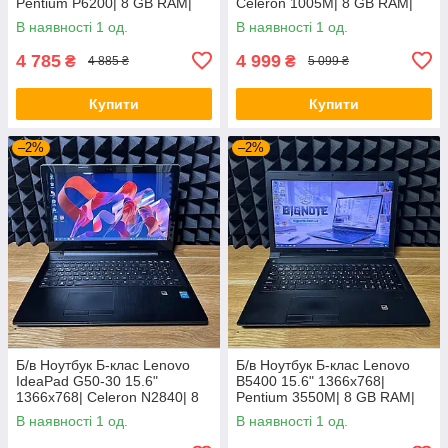
Pentium P6200| 8 GB RAM|
Celeron 1005M| 8 GB RAM|
120 GB SSD| HD
128 GB SSD| HD
В наявності 1 од.
В наявності 1 од.
4 785
4 999
₴
₴
4 885 ₴
5 099 ₴
Купити
Купити
–2%
–2%
Б/в Ноутбук Б-клас Lenovo
Б/в Ноутбук Б-клас Lenovo
IdeaPad G50-30 15.6"
B5400 15.6" 1366x768|
1366x768| Celeron N2840| 8
Pentium 3550M| 8 GB RAM|
GB RAM| 128 GB SSD| HD
128 GB SSD| HD
В наявності 1 од.
В наявності 1 од.