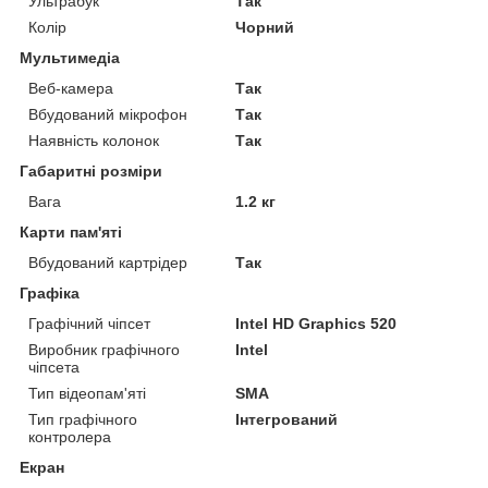
Ультрабук
Так
Колір
Чорний
Мультимедіа
Веб-камера
Так
Вбудований мікрофон
Так
Наявність колонок
Так
Габаритні розміри
Вага
1.2 кг
Карти пам'яті
Вбудований картрідер
Так
Графіка
Графічний чіпсет
Intel HD Graphics 520
Виробник графічного
Intel
чіпсета
Тип відеопам'яті
SMA
Тип графічного
Інтегрований
контролера
Екран