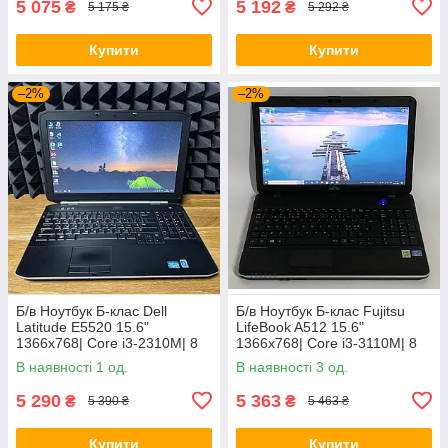
5 075
5 192
₴
₴
5 175 ₴
5 292 ₴
Купити
Купити
–2%
–2%
Б/в Ноутбук Б-клас Dell
Б/в Ноутбук Б-клас Fujitsu
Latitude E5520 15.6"
LifeBook A512 15.6"
1366x768| Core i3-2310M| 8
1366x768| Core i3-3110M| 8
GB RAM| 128 GB SSD| HD
GB RAM| 320 GB HDD| HD
В наявності 1 од.
В наявності 3 од.
3000
4000
5 290
5 363
₴
₴
5 390 ₴
5 463 ₴
Купити
Купити