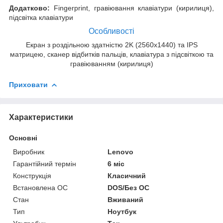
Додатково:
Fingerprint, гравіювання клавіатури (кирилиця),
підсвітка клавіатури
Особливості
Екран з роздільною здатністю 2K (2560x1440) та IPS
матрицею, сканер відбитків пальців, клавіатура з підсвіткою та
гравіюванням (кирилиця)
Приховати
Характеристики
Основні
Виробник
Lenovo
Гарантійний термін
6 міс
Конструкція
Класичний
Встановлена ОС
DOS/Без ОС
Стан
Вживаний
Тип
Ноутбук