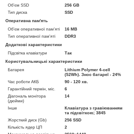
Об'єм SSD
256 GB
Тип диска
SSD
Оперативна пам'ять
Об'єм оперативної пам'яті
16 MB
Тип оперативної пам'яті
DDR3
Додаткові характеристики
Підсвітка клавіатури
Так
Користувальницькі характеристики
Батарея
Lithium Polymer 4-cell
(52Wh). Знос батареї - 24%
Час роботи АКБ
90 - 120 хв.
Гарантійний термін, міс.
6
Діагональ монітора
14
(дюйми)
Інше
Клавіатура з гравіюванням
та підсвіткою; 3845
Жорсткий диск (Gb)
256 SSD
Кількість ядер ЦП
2