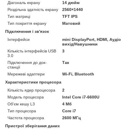
Діагональ екрану
14 дюйм
Роздільна здатність екрану
2560×1440
Тип матриці
TFT IPS
Тип покриття екрану
Матовий
Підключення і зв'язок
Інтерфейси
mini DisplayPort, HDMI, Аудіо
вихід/Навушники
Кількість інтерфейсів USB
3
3.0
Підключення до док-
Так
станції
Мережеві адаптери
Wi-Fi, Bluetooth
Характеристики процесора
Кількість ядер процесора
2
Модель процесора
Intel Core i7-6600U
Об'єм кешу L3
4 Мб
Тип процесора
Core i7
Частота процесора
2600 МГц
Пристрої зберігання даних