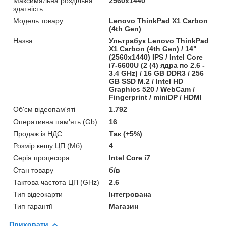
Максимальна роздільна
2560x1440
здатність
Модель товару
Lenovo ThinkPad X1 Carbon
(4th Gen)
Назва
Ультрабук Lenovo ThinkPad
X1 Carbon (4th Gen) / 14"
(2560x1440) IPS / Intel Core
i7-6600U (2 (4) ядра по 2.6 -
3.4 GHz) / 16 GB DDR3 / 256
GB SSD M.2 / Intel HD
Graphics 520 / WebCam /
Fingerprint / miniDP / HDMI
Об'єм відеопам'яті
1.792
Оперативна пам'ять (Gb)
16
Продаж із НДС
Так (+5%)
Розмір кешу ЦП (Мб)
4
Серія процесора
Intel Core i7
Стан товару
б/в
Тактова частота ЦП (GHz)
2.6
Тип відеокарти
Інтегрована
Тип гарантії
Магазин
Приховати