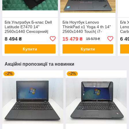
Б/в Ультрабук Б-клас Dell
Б/в Ноутбук Lenovo
Б/в 
Latitude E7470 14"
ThinkPad x1 Yoga 4 th 14"
Leno
2560x1440 Сенсорний|
2560x1440 Touch| i7-
Carb
Core i7-6600U| 8 GB RAM|
8665U| 16GB RAM| 512GB
2560
8 494
15 479
6 4
₴
₴
15 579 ₴
256 GB SSD| HD 520
SSD| UHD
430
SSD|
Купити
Купити
Акційні пропозиції та новинки
–2%
–2%