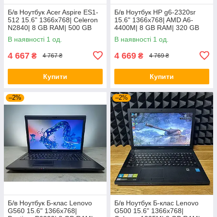
Б/в Ноутбук Acer Aspire ES1-
Б/в Ноутбук HP g6-2320sr
512 15.6" 1366x768| Celeron
15.6" 1366x768| AMD A6-
N2840| 8 GB RAM| 500 GB
4400M| 8 GB RAM| 320 GB
HDD| HD
HDD| Radeon HD 7520G
В наявності 1 од.
В наявності 1 од.
4 667
4 669
₴
₴
4 767 ₴
4 769 ₴
Купити
Купити
–2%
–2%
Б/в Ноутбук Б-клас Lenovo
Б/в Ноутбук Б-клас Lenovo
G560 15.6" 1366x768|
G500 15.6" 1366x768|