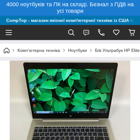
4000 ноутбуків та ПК на складі. Безнал з ПДВ на
усі товари
CompTop - магазин якісної комп'ютерної техніки із США та 
Комп'ютерна техніка
Ноутбуки
Б/в Ультрабук HP Eli