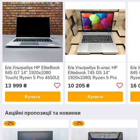
Б/в Ультрабук HP EliteBook
Б/в Ультрабук Б-клас HP
Б/в 
845 G7 14" 1920x1080
Elitebook 745 G5 14"
845 
Touch| Ryzen 5 Pro 4650U|
1920x1080| Ryzen 5 Pro
Ryze
8GB RAM| 256GB SSD|
2500U| 8 GB RAM| 256 GB
RAM|
13 999
10 205
16 
₴
₴
Radeon RX Vega 6
SSD| Radeon RX Vega 8
Rade
Купити
Купити
Акційні пропозиції та новинки
–2%
–2%