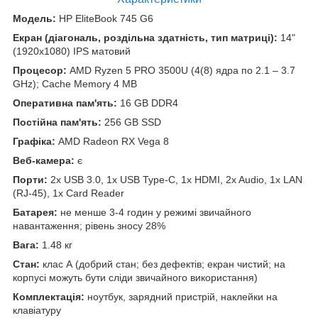
Модель:
HP EliteBook 745 G6
Екран (діагональ, роздільна здатність, тип матриці):
14"
(1920x1080) IPS матовий
Процесор:
AMD Ryzen 5 PRO 3500U (4(8) ядра по 2.1 – 3.7
GHz); Cache Memory 4 MB
Оперативна пам'ять:
16 GB DDR4
Постійна пам'ять:
256 GB SSD
Графіка:
AMD Radeon RX Vega 8
Веб-камера:
є
Порти:
2x USB 3.0, 1x USB Type-C, 1x HDMI, 2x Audio, 1x LAN
(RJ-45), 1x Card Reader
Батарея:
не менше 3-4 годин у режимі звичайного
навантаження; рівень зносу 28%
Вага:
1.48 кг
Стан:
клас А (добрий стан; без дефектів; екран чистий; на
корпусі можуть бути сліди звичайного використання)
Комплектація:
ноутбук, зарядний пристрій, наклейки на
клавіатуру