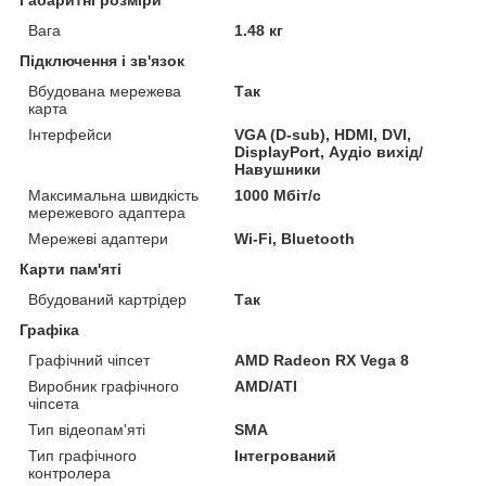
Вага
1.48 кг
Підключення і зв'язок
Вбудована мережева
Так
карта
Інтерфейси
VGA (D-sub), HDMI, DVI,
DisplayPort, Аудіо вихід/
Навушники
Максимальна швидкість
1000 Мбіт/с
мережевого адаптера
Мережеві адаптери
Wi-Fi, Bluetooth
Карти пам'яті
Вбудований картрідер
Так
Графіка
Графічний чіпсет
AMD Radeon RX Vega 8
Виробник графічного
AMD/ATI
чіпсета
Тип відеопам'яті
SMA
Тип графічного
Інтегрований
контролера