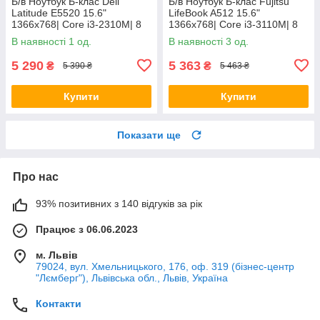
Б/в Ноутбук Б-клас Dell
Б/в Ноутбук Б-клас Fujitsu
Latitude E5520 15.6"
LifeBook A512 15.6"
1366x768| Core i3-2310M| 8
1366x768| Core i3-3110M| 8
GB RAM| 128 GB SSD| HD
GB RAM| 320 GB HDD| HD
В наявності 1 од.
В наявності 3 од.
3000
4000
5 290
5 363
₴
₴
5 390 ₴
5 463 ₴
Купити
Купити
Показати ще
Про нас
93% позитивних з 140 відгуків за рік
Працює з 06.06.2023
м. Львів
79024, вул. Хмельницького, 176, оф. 319 (бізнес-центр
"Лємберг"), Львівська обл., Львів, Україна
Контакти