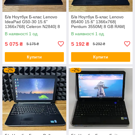
Б/в Ноутбук Б-клас Lenovo
Б/в Ноутбук Б-клас Lenovo
IdeaPad G50-30 15.6"
B5400 15.6" 1366x768|
1366x768| Celeron N2840| 8
Pentium 3550M| 8 GB RAM|
GB RAM| 128 GB SSD| HD
128 GB SSD| HD
В наявності 1 од.
В наявності 1 од.
5 075
5 192
₴
₴
5 175 ₴
5 292 ₴
Купити
Купити
–2%
–2%