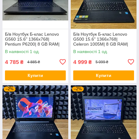
Б/в Ноутбук Б-клас Lenovo
Б/в Ноутбук Б-клас Lenovo
G560 15.6" 1366x768|
G500 15.6" 1366x768|
Pentium P6200| 8 GB RAM|
Celeron 1005M| 8 GB RAM|
120 GB SSD| HD
128 GB SSD| HD
В наявності 1 од.
В наявності 1 од.
4 785
4 999
₴
₴
4 885 ₴
5 099 ₴
Купити
Купити
–2%
–2%