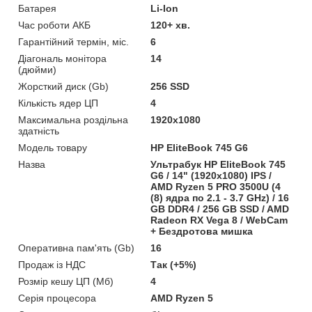
Батарея
Li-Ion
Час роботи АКБ
120+ хв.
Гарантійний термін, міс.
6
Діагональ монітора
14
(дюйми)
Жорсткий диск (Gb)
256 SSD
Кількість ядер ЦП
4
Максимальна роздільна
1920x1080
здатність
Модель товару
HP EliteBook 745 G6
Назва
Ультрабук HP EliteBook 745
G6 / 14" (1920x1080) IPS /
AMD Ryzen 5 PRO 3500U (4
(8) ядра по 2.1 - 3.7 GHz) / 16
GB DDR4 / 256 GB SSD / AMD
Radeon RX Vega 8 / WebCam
+ Бездротова мишка
Оперативна пам'ять (Gb)
16
Продаж із НДС
Так (+5%)
Розмір кешу ЦП (Мб)
4
Серія процесора
AMD Ryzen 5