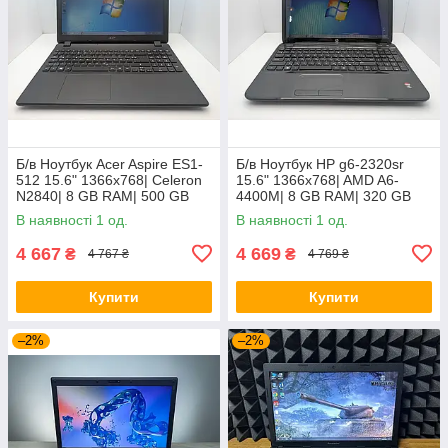
Б/в Ноутбук Acer Aspire ES1-
Б/в Ноутбук HP g6-2320sr
512 15.6" 1366x768| Celeron
15.6" 1366x768| AMD A6-
N2840| 8 GB RAM| 500 GB
4400M| 8 GB RAM| 320 GB
HDD| HD
HDD| Radeon HD 7520G
В наявності 1 од.
В наявності 1 од.
4 667
4 669
₴
₴
4 767 ₴
4 769 ₴
Купити
Купити
–2%
–2%