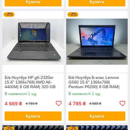
Купити
Купити
–2%
–2%
Б/в Ноутбук HP g6-2320sr
Б/в Ноутбук Б-клас Lenovo
15.6" 1366x768| AMD A6-
G560 15.6" 1366x768|
4400M| 8 GB RAM| 320 GB
Pentium P6200| 8 GB RAM|
HDD| Radeon HD 7520G
120 GB SSD| HD
В наявності 1 од.
В наявності 1 од.
4 669
4 785
₴
₴
4 769 ₴
4 885 ₴
Купити
Купити
–2%
–2%