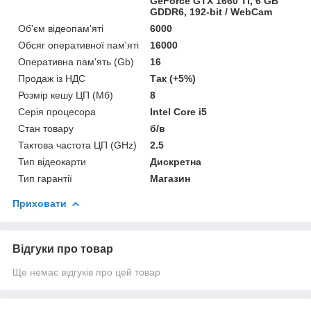
GeForce GTX 1660 Ti, 6 GB
GDDR6, 192-bit / WebCam
Об'єм відеопам'яті
6000
Обсяг оперативної пам'яті
16000
Оперативна пам'ять (Gb)
16
Продаж із НДС
Так (+5%)
Розмір кешу ЦП (Мб)
8
Серія процесора
Intel Core i5
Стан товару
б/в
Тактова частота ЦП (GHz)
2.5
Тип відеокарти
Дискретна
Тип гарантії
Магазин
Приховати
Відгуки про товар
Ще немає відгуків про цей товар