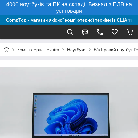
4000 ноутбуків та ПК на складі. Безнал з ПДВ на
усі товари
CompTop - магазин якісної комп'ютерної техніки із США та 
Комп'ютерна техніка
Ноутбуки
Б/в Ігровий ноутбук 