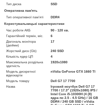
Тип диска
SSD
Оперативна пам'ять
Тип оперативної пам'яті
DDR4
Користувальницькі характеристики
Час роботи АКБ
90 - 120 хв.
Гарантійний термін, міс.
6
Діагональ монітора
17
(дюйми)
Жорсткий диск (Gb)
240 SSD
Кількість ядер ЦП
4
Максимальна роздільна
1920x1080
здатність
Модель дискретної
nVidia GeForce GTX 1660 TI
відеокарти
Модель товару
Dell G7 17 7700
Назва
Ігровий ноутбук Dell G7 17
7700 / 17.3" (1920x1080) IPS /
Intel Core i5-10300H (4 (8)
ядра по 2.5 - 4.5 GHz) / 16 GB
DDR4 / 240 GB SSD / nVidia