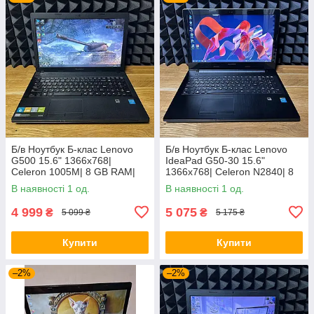
Б/в Ноутбук Б-клас Lenovo
Б/в Ноутбук Б-клас Lenovo
G500 15.6" 1366x768|
IdeaPad G50-30 15.6"
Celeron 1005M| 8 GB RAM|
1366x768| Celeron N2840| 8
128 GB SSD| HD
GB RAM| 128 GB SSD| HD
В наявності 1 од.
В наявності 1 од.
4 999
5 075
₴
₴
5 099 ₴
5 175 ₴
Купити
Купити
–2%
–2%