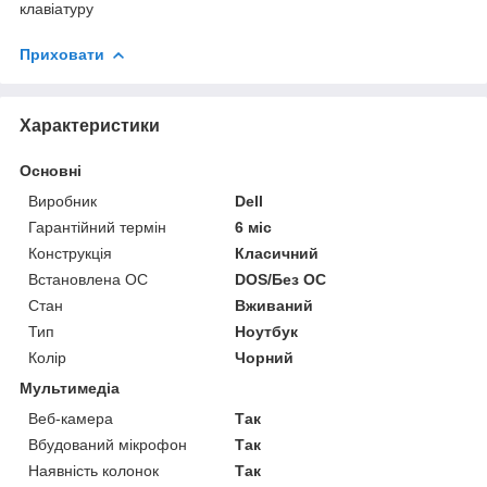
клавіатуру
Приховати
Характеристики
Основні
Виробник
Dell
Гарантійний термін
6 міс
Конструкція
Класичний
Встановлена ОС
DOS/Без ОС
Стан
Вживаний
Тип
Ноутбук
Колір
Чорний
Мультимедіа
Веб-камера
Так
Вбудований мікрофон
Так
Наявність колонок
Так