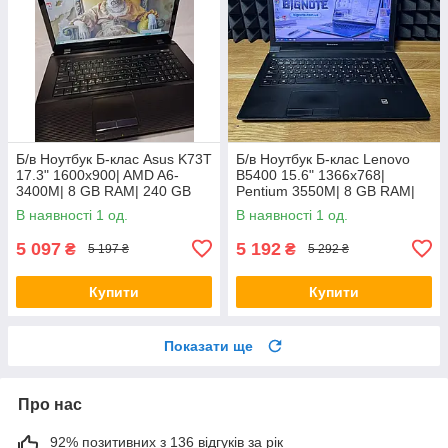
Б/в Ноутбук Б-клас Asus K73T
Б/в Ноутбук Б-клас Lenovo
17.3" 1600x900| AMD A6-
B5400 15.6" 1366x768|
3400M| 8 GB RAM| 240 GB
Pentium 3550M| 8 GB RAM|
SSD + 500 GB HDD| Radeon
128 GB SSD| HD
В наявності 1 од.
В наявності 1 од.
HD 6520G
5 097
5 192
₴
₴
5 197 ₴
5 292 ₴
Купити
Купити
Показати ще
Про нас
92% позитивних з 136 відгуків за рік