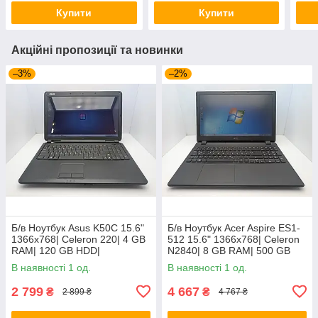
SSD| GTX 1660 Ti 6GB
Купити
Купити
Акційні пропозиції та новинки
–3%
–2%
Б/в Ноутбук Asus K50C 15.6"
Б/в Ноутбук Acer Aspire ES1-
1366x768| Celeron 220| 4 GB
512 15.6" 1366x768| Celeron
RAM| 120 GB HDD|
N2840| 8 GB RAM| 500 GB
HDD| HD
В наявності 1 од.
В наявності 1 од.
2 799
4 667
₴
₴
2 899 ₴
4 767 ₴