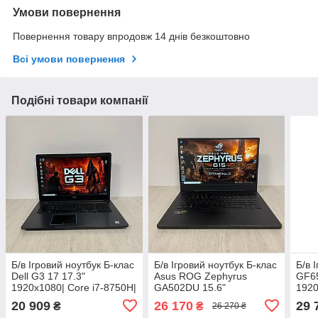
Умови повернення
Повернення товару впродовж 14 днів безкоштовно
Всі умови повернення
Подібні товари компанії
Б/в Ігровий ноутбук Б-клас
Б/в Ігровий ноутбук Б-клас
Б/в 
Dell G3 17 17.3"
Asus ROG Zephyrus
GF65
1920x1080| Core i7-8750H|
GA502DU 15.6"
1920
16 GB RAM| 240 GB SSD|
1920x1080| Ryzen 7
16G
20 909
26 170
29 
₴
₴
26 270 ₴
GeForce GTX 1060 6GB
3750H| 16GB RAM| 512GB
GTX 