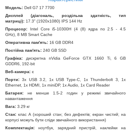
Модель:
Dell G7 17 7700
Дисплей (діагональ, роздільна здатність, тип
матриці):
17.3" (1920x1080) IPS 144 Hz
Процесор:
Intel Core i5-10300H (4 (8) ядра по 2.5 - 4.5
GHz), 8 MB Smart Cache
Оперативна пам'ять:
16 GB DDR4
Постійна пам'ять:
240 GB SSD
Графіка:
дискретна nVidia GeForce GTX 1660 Ti, 6 GB
GDDR6, 192-bit
Веб-камера:
є
Порти:
3x USB 3.2, 1x USB Type-C, 1x Thunderbolt 3, 1x
Ethernet, 1x HDMI, 1x miniDP, 1x Audio, 1x Card Reader
Батарея:
не менше 1.5-2 годин у режимі звичайного
навантаження
Вага:
3.29 кг
Стан:
клас А (хороший стан; без дефектів; екран чистий; на
корпусі можуть бути сліди звичайного використання)
Комплектація:
ноутбук, зарядний пристрій, наклейки на