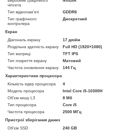
Виробник графічного
NVIDIA
чіпсета
Тип відеопам'яті
GDDR6
Тип графічного
Дискретний
контролера
Екран
Діагональ екрану
17 дюйм
Роздільна здатність екрану
Full HD (1920×1080)
Тип матриці
TFT IPS
Тип покриття екрану
Матовий
Частота оновлення екрану
144 Гц
Характеристики процесора
Кількість ядер процесора
4
Модель процесора
Intel Core i5-10300H
Об'єм кешу L3
8 Мб
Тип процесора
Core i5
Частота процесора
2500 МГц
Пристрої зберігання даних
Об'єм SSD
240 GB