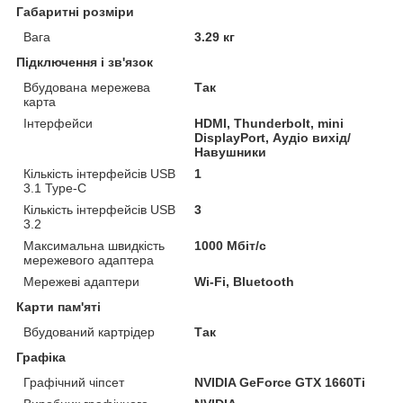
Габаритні розміри
Вага
3.29 кг
Підключення і зв'язок
Вбудована мережева
Так
карта
Інтерфейси
HDMI, Thunderbolt, mini
DisplayPort, Аудіо вихід/
Навушники
Кількість інтерфейсів USB
1
3.1 Type-C
Кількість інтерфейсів USB
3
3.2
Максимальна швидкість
1000 Мбіт/с
мережевого адаптера
Мережеві адаптери
Wi-Fi, Bluetooth
Карти пам'яті
Вбудований картрідер
Так
Графіка
Графічний чіпсет
NVIDIA GeForce GTX 1660Ti