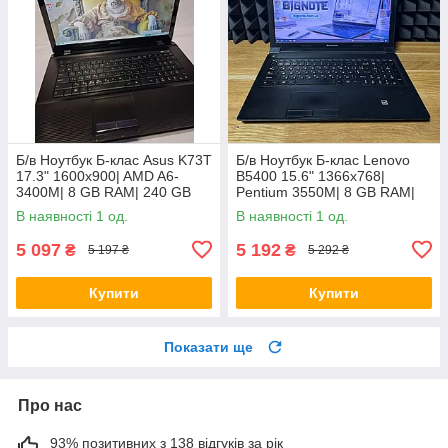
Б/в Ноутбук Б-клас Asus K73T
Б/в Ноутбук Б-клас Lenovo
17.3" 1600x900| AMD A6-
B5400 15.6" 1366x768|
3400M| 8 GB RAM| 240 GB
Pentium 3550M| 8 GB RAM|
SSD + 500 GB HDD| Radeon
128 GB SSD| HD
В наявності 1 од.
В наявності 1 од.
HD 6520G
5 097
5 192
₴
₴
5 197 ₴
5 292 ₴
Купити
Купити
Показати ще
Про нас
93% позитивних з 138 відгуків за рік