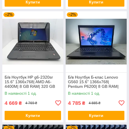
Купити
Купити
–2%
–2%
Б/в Ноутбук HP g6-2320sr
Б/в Ноутбук Б-клас Lenovo
15.6" 1366x768| AMD A6-
G560 15.6" 1366x768|
4400M| 8 GB RAM| 320 GB
Pentium P6200| 8 GB RAM|
HDD| Radeon HD 7520G
120 GB SSD| HD
В наявності 1 од.
В наявності 1 од.
4 669
4 785
₴
₴
4 769 ₴
4 885 ₴
Купити
Купити
–2%
–2%