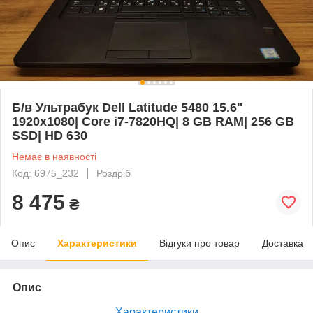
Б/в Ультрабук Dell Latitude 5480 15.6"
1920x1080| Core i7-7820HQ| 8 GB RAM| 256 GB
SSD| HD 630
Немає в наявності
Код: 6975_232
Роздріб
8 475
₴
Опис
Характеристики
Відгуки про товар
Доставка
Опис
Характеристики