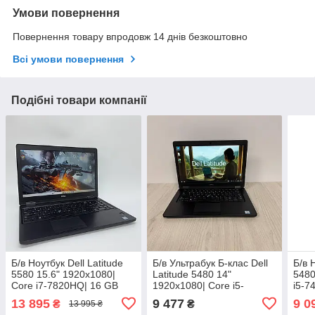
Умови повернення
Повернення товару впродовж 14 днів безкоштовно
Всі умови повернення
Подібні товари компанії
Б/в Ноутбук Dell Latitude
Б/в Ультрабук Б-клас Dell
Б/в 
5580 15.6" 1920x1080|
Latitude 5480 14"
5480
Core i7-7820HQ| 16 GB
1920x1080| Core i5-
i5-7
RAM| 256 GB SSD|
7440HQ| 8 GB RAM| 128
GB 
13 895
9 477
9 0
₴
₴
13 995 ₴
GeForce 940MX 2GB
GB SSD| HD 630