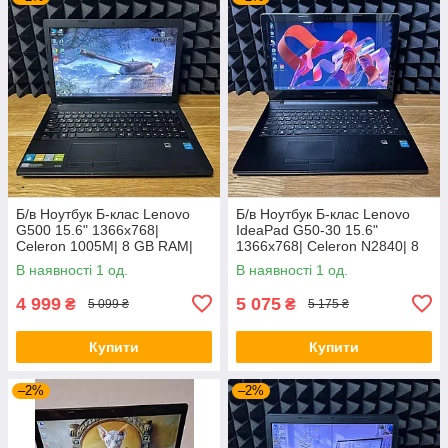
Б/в Ноутбук Б-клас Lenovo
Б/в Ноутбук Б-клас Lenovo
G500 15.6" 1366x768|
IdeaPad G50-30 15.6"
Celeron 1005M| 8 GB RAM|
1366x768| Celeron N2840| 8
128 GB SSD| HD
GB RAM| 128 GB SSD| HD
В наявності 1 од.
В наявності 1 од.
4 999
5 075
₴
₴
5 099 ₴
5 175 ₴
Купити
Купити
–2%
–2%