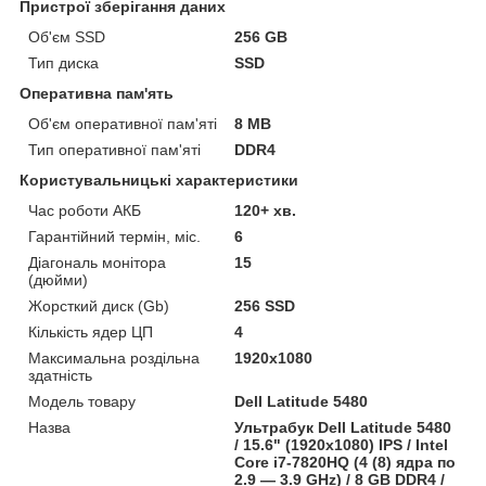
Пристрої зберігання даних
Об'єм SSD
256 GB
Тип диска
SSD
Оперативна пам'ять
Об'єм оперативної пам'яті
8 MB
Тип оперативної пам'яті
DDR4
Користувальницькі характеристики
Час роботи АКБ
120+ хв.
Гарантійний термін, міс.
6
Діагональ монітора
15
(дюйми)
Жорсткий диск (Gb)
256 SSD
Кількість ядер ЦП
4
Максимальна роздільна
1920x1080
здатність
Модель товару
Dell Latitude 5480
Назва
Ультрабук Dell Latitude 5480
/ 15.6" (1920x1080) IPS / Intel
Core i7-7820HQ (4 (8) ядра по
2.9 — 3.9 GHz) / 8 GB DDR4 /