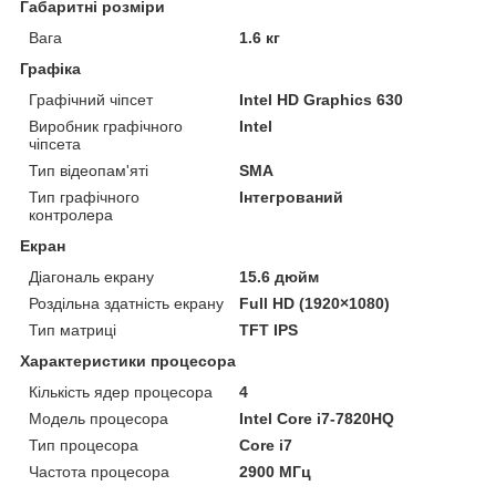
Габаритні розміри
Вага
1.6 кг
Графіка
Графічний чіпсет
Intel HD Graphics 630
Виробник графічного
Intel
чіпсета
Тип відеопам'яті
SMA
Тип графічного
Інтегрований
контролера
Екран
Діагональ екрану
15.6 дюйм
Роздільна здатність екрану
Full HD (1920×1080)
Тип матриці
TFT IPS
Характеристики процесора
Кількість ядер процесора
4
Модель процесора
Intel Core i7-7820HQ
Тип процесора
Core i7
Частота процесора
2900 МГц