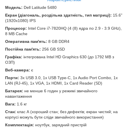
Модель:
Dell Latitude 5480
Екран (діагональ, роздільна здатність, тип матриці):
15.6"
(1920x1080) IPS
Процесор:
Intel Core i7-7820HQ (4 (8) ядра по 2.9 - 3.9 GHz),
8 MB Cache
Оперативна пам'ять:
8 GB DDR4
Постійна пам'ять:
256 GB SSD
Графіка:
інтегрована Intel HD Graphics 630 (до 1792 MB з
ОЗП)
Веб-камера:
є
Порти:
3x USB 3.0, 1x USB Type-C, 1x Audio Port Combo, 1x
LAN (RJ-45), 1x VGA, 1x HDMI, 1x Card Reader (SD)
Батарея:
не менше 6 годин у режимі звичайного
навантаження
Вага:
1.6 кг
Стан:
клас А (хороший стан; без дефектів; екран чистий; на
корпусі можуть бути сліди звичайного використання)
Комплектація:
ноутбук, зарядний пристрій