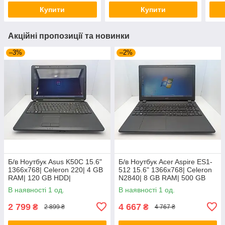
Купити
Купити
Акційні пропозиції та новинки
–3%
–2%
Б/в Ноутбук Asus K50C 15.6"
Б/в Ноутбук Acer Aspire ES1-
1366x768| Celeron 220| 4 GB
512 15.6" 1366x768| Celeron
RAM| 120 GB HDD|
N2840| 8 GB RAM| 500 GB
HDD| HD
В наявності 1 од.
В наявності 1 од.
2 799
4 667
₴
₴
2 899 ₴
4 767 ₴