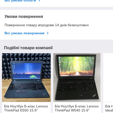
Всі умови оплати
Умови повернення
Повернення товару впродовж 14 днів безкоштовно
Всі умови повернення
Подібні товари компанії
Б/в Ноутбук Б-клас Lenovo
Б/в Ноутбук Б-клас Lenovo
Б/в 
ThinkPad E550 15.6"
ThinkPad W540 15.6"
Idea