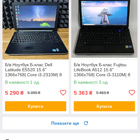
Б/в Ноутбук Б-клас Dell
Б/в Ноутбук Б-клас Fujitsu
Latitude E5520 15.6"
LifeBook A512 15.6"
1366x768| Core i3-2310M| 8
1366x768| Core i3-3110M| 8
GB RAM| 128 GB SSD| HD
GB RAM| 320 GB HDD| HD
В наявності 1 од.
В наявності 3 од.
3000
4000
5 290
5 363
₴
₴
5 390 ₴
5 463 ₴
Купити
Купити
Показати ще