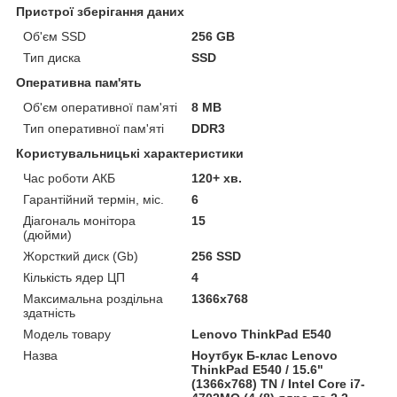
Пристрої зберігання даних
Об'єм SSD
256 GB
Тип диска
SSD
Оперативна пам'ять
Об'єм оперативної пам'яті
8 MB
Тип оперативної пам'яті
DDR3
Користувальницькі характеристики
Час роботи АКБ
120+ хв.
Гарантійний термін, міс.
6
Діагональ монітора
15
(дюйми)
Жорсткий диск (Gb)
256 SSD
Кількість ядер ЦП
4
Максимальна роздільна
1366x768
здатність
Модель товару
Lenovo ThinkPad E540
Назва
Ноутбук Б-клас Lenovo
ThinkPad E540 / 15.6"
(1366x768) TN / Intel Core i7-