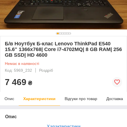
Б/в Ноутбук Б-клас Lenovo ThinkPad E540
15.6" 1366x768| Core i7-4702MQ| 8 GB RAM| 256
GB SSD| HD 4600
Немає в наявності
Код: 5969_232
Роздріб
7 469
₴
Опис
Характеристики
Відгуки про товар
Доставка
Опис
Характеристики