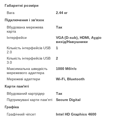
Габаритні розміри
Вага
2.44 кг
Підключення і зв'язок
Вбудована мережева
Так
карта
Інтерфейси
VGA (D-sub), HDMI, Аудіо
вихід/Навушники
Кількість інтерфейсів USB
1
2.0
Кількість інтерфейсів USB
2
3.0
Максимальна швидкість
1000 Мбіт/с
мережевого адаптера
Мережеві адаптери
Wi-Fi, Bluetooth
Карти пам'яті
Вбудований картрідер
Так
Підтримувані карти пам'яті
Secure Digital
Графіка
Графічний чіпсет
Intel HD Graphics 4600