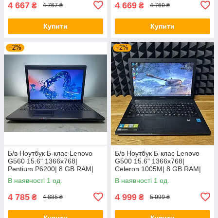
4 667
4 669
₴
₴
4 767 ₴
4 769 ₴
Купити
Купити
–2%
–2%
Б/в Ноутбук Б-клас Lenovo
Б/в Ноутбук Б-клас Lenovo
G560 15.6" 1366x768|
G500 15.6" 1366x768|
Pentium P6200| 8 GB RAM|
Celeron 1005M| 8 GB RAM|
120 GB SSD| HD
128 GB SSD| HD
В наявності 1 од.
В наявності 1 од.
4 785
4 999
₴
₴
4 885 ₴
5 099 ₴
Купити
Купити