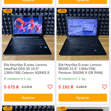
–2%
–2%
Б/в Ноутбук Б-клас Lenovo
Б/в Ноутбук Б-клас Lenovo
IdeaPad G50-30 15.6"
B5400 15.6" 1366x768|
1366x768| Celeron N2840| 8
Pentium 3550M| 8 GB RAM|
GB RAM| 128 GB SSD| HD
128 GB SSD| HD
В наявності 1 од.
В наявності 1 од.
5 075
5 192
₴
₴
5 175 ₴
5 292 ₴
Купити
Купити
–2%
–2%