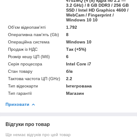
4702MQ (4 (8) ядра по 2.2 —
3.2 GHz) / 8 GB DDR3 / 256 GB
SSD / Intel HD Graphics 4600 /
WebCam / Fingerprint /
Windows 10 10
Об'єм відеопам'яті
1.792
Оперативна пам'ять (Gb)
8
Операційна система
Windows 10
Продаж із НДС
Так (+5%)
Розмір кешу ЦП (Мб)
6
Серія процесора
Intel Core i7
Стан товару
б/в
Тактова частота ЦП (GHz)
2.2
Тип відеокарти
Інтегрована
Тип гарантії
Магазин
Приховати
Відгуки про товар
Ще немає відгуків про цей товар