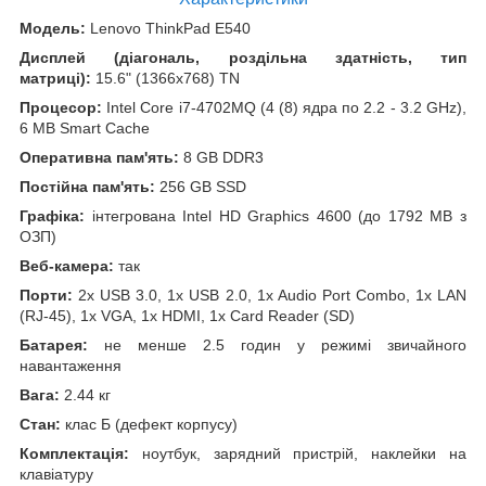
Модель:
Lenovo ThinkPad E540
Дисплей (діагональ, роздільна здатність, тип
матриці):
15.6" (1366x768) TN
Процесор:
Intel Core i7-4702MQ (4 (8) ядра по 2.2 - 3.2 GHz),
6 MB Smart Cache
Оперативна пам'ять:
8 GB DDR3
Постійна пам'ять:
256 GB SSD
Графіка:
інтегрована Intel HD Graphics 4600 (до 1792 MB з
ОЗП)
Веб-камера:
так
Порти:
2x USB 3.0, 1x USB 2.0, 1x Audio Port Combo, 1x LAN
(RJ-45), 1x VGA, 1x HDMI, 1x Card Reader (SD)
Батарея:
не менше 2.5 годин у режимі звичайного
навантаження
Вага:
2.44 кг
Стан:
клас Б (дефект корпусу)
Комплектація:
ноутбук, зарядний пристрій, наклейки на
клавіатуру