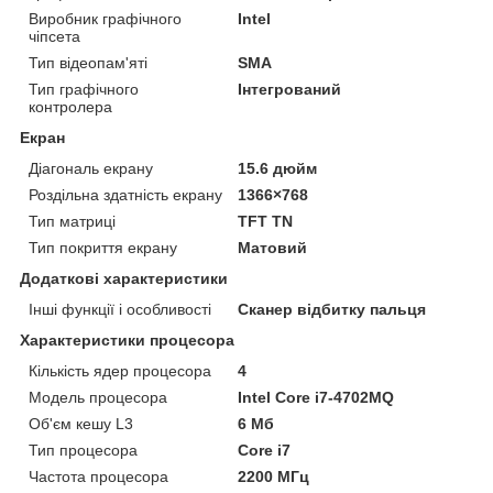
Виробник графічного
Intel
чіпсета
Тип відеопам'яті
SMA
Тип графічного
Інтегрований
контролера
Екран
Діагональ екрану
15.6 дюйм
Роздільна здатність екрану
1366×768
Тип матриці
TFT TN
Тип покриття екрану
Матовий
Додаткові характеристики
Інші функції і особливості
Сканер відбитку пальця
Характеристики процесора
Кількість ядер процесора
4
Модель процесора
Intel Core i7-4702MQ
Об'єм кешу L3
6 Мб
Тип процесора
Core i7
Частота процесора
2200 МГц