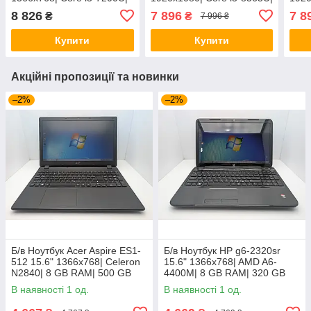
8 GB RAM| 240 GB SSD|
8 GB RAM| 128 GB SSD|
8 GB
8 826
7 896
7 8
₴
₴
7 996 ₴
HD 620
UHD 620
UHD
Купити
Купити
Акційні пропозиції та новинки
–2%
–2%
Б/в Ноутбук Acer Aspire ES1-
Б/в Ноутбук HP g6-2320sr
512 15.6" 1366x768| Celeron
15.6" 1366x768| AMD A6-
N2840| 8 GB RAM| 500 GB
4400M| 8 GB RAM| 320 GB
HDD| HD
HDD| Radeon HD 7520G
В наявності 1 од.
В наявності 1 од.