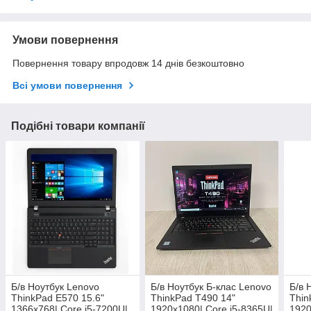
Умови повернення
Повернення товару впродовж 14 днів безкоштовно
Всі умови повернення
Подібні товари компанії
Б/в Ноутбук Lenovo
Б/в Ноутбук Б-клас Lenovo
Б/в 
ThinkPad E570 15.6"
ThinkPad T490 14"
Thin
1366x768| Core i5-7200U|
1920x1080| Core i5-8365U|
1920