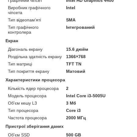
Графічний чіпсет
Intel HD Graphics 4400
Виробник графічного
Intel
чіпсета
Тип відеопам'яті
SMA
Тип графічного
Інтегрований
контролера
Екран
Діагональ екрану
15.6 дюйм
Роздільна здатність екрану
1366×768
Тип матриці
TFT TN
Тип покриття екрану
Матовий
Характеристики процесора
Кількість ядер процесора
2
Модель процесора
Intel Core i3-5005U
Об'єм кешу L3
3 Мб
Тип процесора
Core i3
Частота процесора
2000 МГц
Пристрої зберігання даних
Об'єм SSD
500 GB