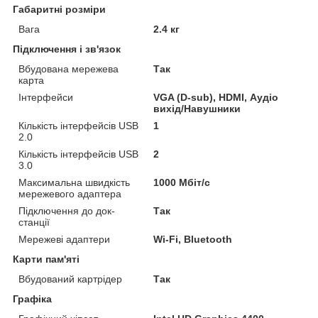
Габаритні розміри
Вага
2.4 кг
Підключення і зв'язок
Вбудована мережева
Так
карта
Інтерфейси
VGA (D-sub), HDMI, Аудіо
вихід/Навушники
Кількість інтерфейсів USB
1
2.0
Кількість інтерфейсів USB
2
3.0
Максимальна швидкість
1000 Мбіт/с
мережевого адаптера
Підключення до док-
Так
станції
Мережеві адаптери
Wi-Fi, Bluetooth
Карти пам'яті
Вбудований картрідер
Так
Графіка