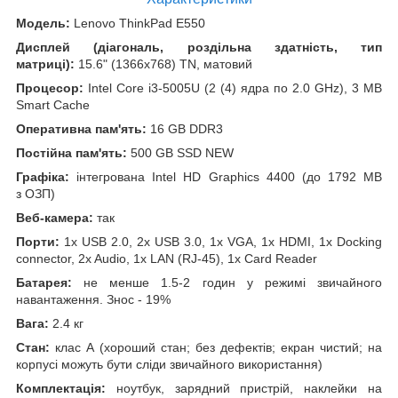
Модель:
Lenovo ThinkPad E550
Дисплей (діагональ, роздільна здатність, тип
матриці):
15.6" (1366x768) TN, матовий
Процесор:
Intel Core i3-5005U (2 (4) ядра по 2.0 GHz), 3 MB
Smart Cache
Оперативна пам'ять:
16 GB DDR3
Постійна пам'ять:
500 GB SSD NEW
Графіка:
інтегрована Intel HD Graphics 4400 (до 1792 MB
з ОЗП)
Веб-камера:
так
Порти:
1x USB 2.0, 2x USB 3.0, 1x VGA, 1x HDMI, 1x Docking
connector, 2x Audio, 1x LAN (RJ-45), 1x Card Reader
Батарея:
не менше 1.5-2 годин у режимі звичайного
навантаження. Знос - 19%
Вага:
2.4 кг
Стан:
клас А (хороший стан; без дефектів; екран чистий; на
корпусі можуть бути сліди звичайного використання)
Комплектація:
ноутбук, зарядний пристрій, наклейки на