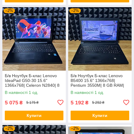
–2%
–2%
Б/в Ноутбук Б-клас Lenovo
Б/в Ноутбук Б-клас Lenovo
IdeaPad G50-30 15.6"
B5400 15.6" 1366x768|
1366x768| Celeron N2840| 8
Pentium 3550M| 8 GB RAM|
GB RAM| 128 GB SSD| HD
128 GB SSD| HD
В наявності 1 од.
В наявності 1 од.
5 075
5 192
₴
₴
5 175 ₴
5 292 ₴
Купити
Купити
–2%
–2%