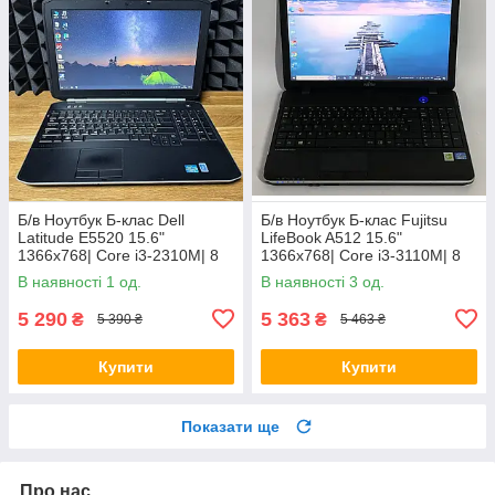
Б/в Ноутбук Б-клас Dell
Б/в Ноутбук Б-клас Fujitsu
Latitude E5520 15.6"
LifeBook A512 15.6"
1366x768| Core i3-2310M| 8
1366x768| Core i3-3110M| 8
GB RAM| 128 GB SSD| HD
GB RAM| 320 GB HDD| HD
В наявності 1 од.
В наявності 3 од.
3000
4000
5 290
5 363
₴
₴
5 390 ₴
5 463 ₴
Купити
Купити
Показати ще
Про нас