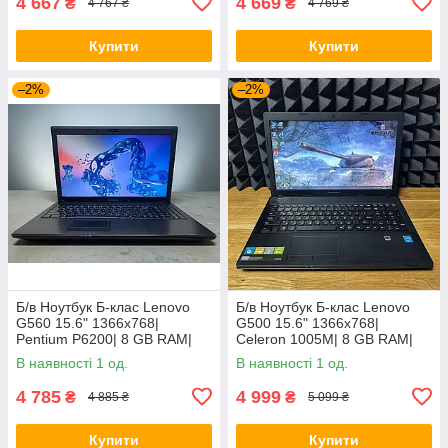
4 667
4 669
₴
₴
4 767 ₴
4 769 ₴
Купити
Купити
–2%
–2%
Б/в Ноутбук Б-клас Lenovo
Б/в Ноутбук Б-клас Lenovo
G560 15.6" 1366x768|
G500 15.6" 1366x768|
Pentium P6200| 8 GB RAM|
Celeron 1005M| 8 GB RAM|
120 GB SSD| HD
128 GB SSD| HD
В наявності 1 од.
В наявності 1 од.
4 785
4 999
₴
₴
4 885 ₴
5 099 ₴
Купити
Купити