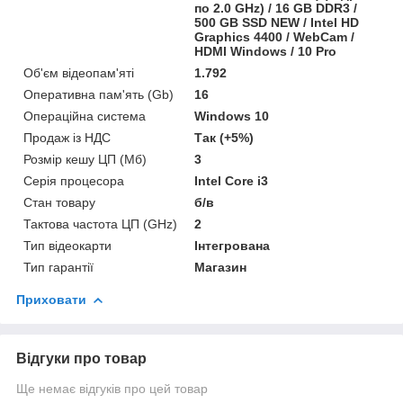
по 2.0 GHz) / 16 GB DDR3 /
500 GB SSD NEW / Intel HD
Graphics 4400 / WebCam /
HDMI Windows / 10 Pro
Об'єм відеопам'яті
1.792
Оперативна пам'ять (Gb)
16
Операційна система
Windows 10
Продаж із НДС
Так (+5%)
Розмір кешу ЦП (Мб)
3
Серія процесора
Intel Core i3
Стан товару
б/в
Тактова частота ЦП (GHz)
2
Тип відеокарти
Інтегрована
Тип гарантії
Магазин
Приховати
Відгуки про товар
Ще немає відгуків про цей товар