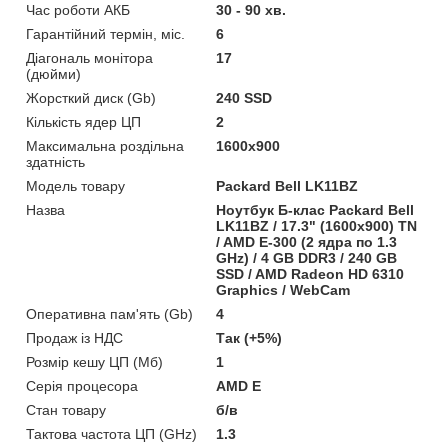
Час роботи АКБ
30 - 90 хв.
Гарантійний термін, міс.
6
Діагональ монітора
17
(дюйми)
Жорсткий диск (Gb)
240 SSD
Кількість ядер ЦП
2
Максимальна роздільна
1600x900
здатність
Модель товару
Packard Bell LK11BZ
Назва
Ноутбук Б-клас Packard Bell
LK11BZ / 17.3" (1600x900) TN
/ AMD E-300 (2 ядра по 1.3
GHz) / 4 GB DDR3 / 240 GB
SSD / AMD Radeon HD 6310
Graphics / WebCam
Оперативна пам'ять (Gb)
4
Продаж із НДС
Так (+5%)
Розмір кешу ЦП (Мб)
1
Серія процесора
AMD E
Стан товару
б/в
Тактова частота ЦП (GHz)
1.3