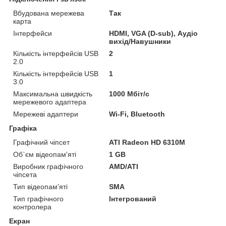
Вбудована мережева
Так
карта
Інтерфейси
HDMI, VGA (D-sub), Аудіо
вихід/Навушники
Кількість інтерфейсів USB
2
2.0
Кількість інтерфейсів USB
1
3.0
Максимальна швидкість
1000 Мбіт/с
мережевого адаптера
Мережеві адаптери
Wi-Fi, Bluetooth
Графіка
Графічний чіпсет
ATI Radeon HD 6310M
Об`єм відеопам'яті
1 GB
Виробник графічного
AMD/ATI
чіпсета
Тип відеопам'яті
SMA
Тип графічного
Інтегрований
контролера
Екран