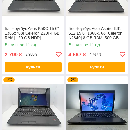
Б/в Ноутбук Asus K50C 15.6"
Б/в Ноутбук Acer Aspire ES1-
1366x768| Celeron 220| 4 GB
512 15.6" 1366x768| Celeron
RAM| 120 GB HDD|
N2840| 8 GB RAM| 500 GB
HDD| HD
В наявності 1 од.
В наявності 1 од.
2 799
4 667
₴
₴
2 899 ₴
4 767 ₴
Купити
Купити
–2%
–2%