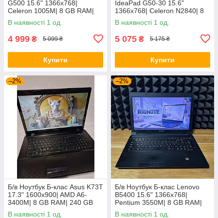
G500 15.6" 1366x768|
IdeaPad G50-30 15.6"
Celeron 1005M| 8 GB RAM|
1366x768| Celeron N2840| 8
128 GB SSD| HD
GB RAM| 128 GB SSD| HD
В наявності 1 од.
В наявності 1 од.
4 999
5 075
₴
₴
5 099 ₴
5 175 ₴
Купити
Купити
–2%
–2%
Б/в Ноутбук Б-клас Asus K73T
Б/в Ноутбук Б-клас Lenovo
17.3" 1600x900| AMD A6-
B5400 15.6" 1366x768|
3400M| 8 GB RAM| 240 GB
Pentium 3550M| 8 GB RAM|
SSD + 500 GB HDD| Radeon
128 GB SSD| HD
В наявності 1 од.
В наявності 1 од.
HD 6520G