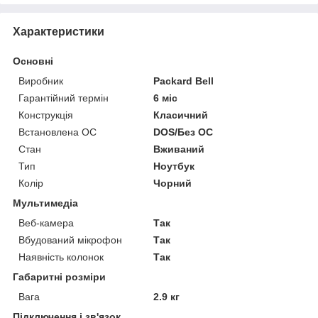
Характеристики
Основні
Виробник
Packard Bell
Гарантійний термін
6 міс
Конструкція
Класичний
Встановлена ОС
DOS/Без ОС
Стан
Вживаний
Тип
Ноутбук
Колір
Чорний
Мультимедіа
Веб-камера
Так
Вбудований мікрофон
Так
Наявність колонок
Так
Габаритні розміри
Вага
2.9 кг
Підключення і зв'язок