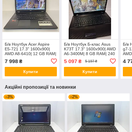
Б/в Ноутбук Acer Aspire
Б/в Ноутбук Б-клас Asus
Б/в 
E5-721 17.3" 1600x900|
K73T 17.3" 1600x900| AMD
g7-1
AMD A8-6410| 12 GB RAM|
A6-3400M| 8 GB RAM| 240
AMD 
240 GB SSD| Radeon R5
GB SSD + 500 GB HDD|
320
7 998
5 097
4 7
₴
₴
5 197 ₴
Radeon HD 6520G
638
Купити
Купити
Акційні пропозиції та новинки
–3%
–2%