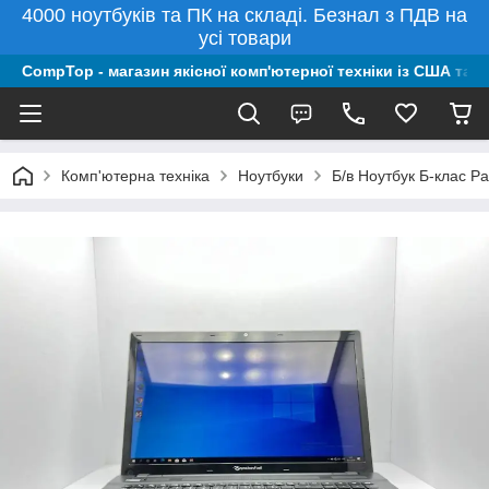
4000 ноутбуків та ПК на складі. Безнал з ПДВ на
усі товари
CompTop - магазин якісної комп'ютерної техніки із США та 
Комп'ютерна техніка
Ноутбуки
Б/в Ноутбук Б-клас P