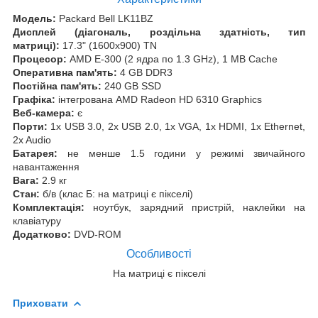
Модель:
Packard Bell LK11BZ
Дисплей (діагональ, роздільна здатність, тип
матриці):
17.3" (1600x900) TN
Процесор:
AMD E-300 (2 ядра по 1.3 GHz), 1 MB Cache
Оперативна пам'ять:
4 GB DDR3
Постійна пам'ять:
240 GB SSD
Графіка:
інтегрована AMD Radeon HD 6310 Graphics
Веб-камера:
є
Порти:
1x USB 3.0, 2x USB 2.0, 1x VGA, 1x HDMI, 1x Ethernet,
2x Audio
Батарея:
не менше 1.5 години у режимі звичайного
навантаження
Вага:
2.9 кг
Стан:
б/в (клас Б: на матриці є пікселі)
Комплектація:
ноутбук, зарядний пристрій, наклейки на
клавіатуру
Додатково:
DVD-ROM
Особливості
На матриці є пікселі
Приховати