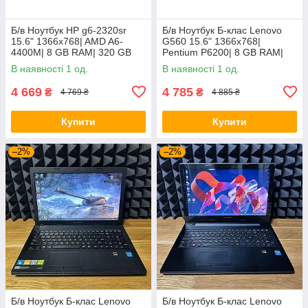
Б/в Ноутбук HP g6-2320sr
Б/в Ноутбук Б-клас Lenovo
15.6" 1366x768| AMD A6-
G560 15.6" 1366x768|
4400M| 8 GB RAM| 320 GB
Pentium P6200| 8 GB RAM|
HDD| Radeon HD 7520G
120 GB SSD| HD
В наявності 1 од.
В наявності 1 од.
4 669
4 785
₴
₴
4 769 ₴
4 885 ₴
Купити
Купити
–2%
–2%
Б/в Ноутбук Б-клас Lenovo
Б/в Ноутбук Б-клас Lenovo