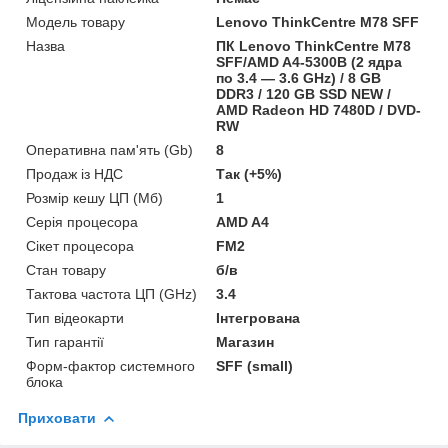
Модель товару
Lenovo ThinkCentre M78 SFF
Назва
ПК Lenovo ThinkCentre M78
SFF/AMD A4-5300B (2 ядра
по 3.4 — 3.6 GHz) / 8 GB
DDR3 / 120 GB SSD NEW /
AMD Radeon HD 7480D / DVD-
RW
Оперативна пам'ять (Gb)
8
Продаж із НДС
Так (+5%)
Розмір кешу ЦП (Мб)
1
Серія процесора
AMD A4
Сікет процесора
FM2
Стан товару
б/в
Тактова частота ЦП (GHz)
3.4
Тип відеокарти
Інтегрована
Тип гарантії
Магазин
Форм-фактор системного
SFF (small)
блока
Приховати