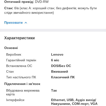
Оптичний привід:
DVD-RW
Стан:
б/в (клас А: хороший стан; без дефектів; можуть бути
сліди звичайного використання)
Приховати
Характеристики
Основні
Виробник
Lenovo
Гарантійний термін
6 міс
Встановлена ОС
DOS/Без ОС
Стан
Вживаний
Тип настільного ПК
Класичний ПК
Підключення і зв'язок
Вбудована мережева
Так
карта
Інтерфейси
Ethernet, USB, Аудіо вихід/
Навушники, COM-порт, VGA