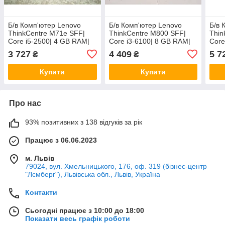
Б/в Комп'ютер Lenovo
Б/в Комп'ютер Lenovo
Б/в 
ThinkCentre M71e SFF|
ThinkCentre M800 SFF|
Thin
Core i5-2500| 4 GB RAM|
Core i3-6100| 8 GB RAM|
Core
500 GB HDD| HD 2000
500 GB HDD| HD 530
120 
3 727
4 409
5 7
₴
₴
HDD
Купити
Купити
Про нас
93% позитивних з 138 відгуків за рік
Працює з 06.06.2023
м. Львів
79024, вул. Хмельницького, 176, оф. 319 (бізнес-центр
"Лємберг"), Львівська обл., Львів, Україна
Контакти
Сьогодні працює з 10:00 до 18:00
Показати весь графік роботи