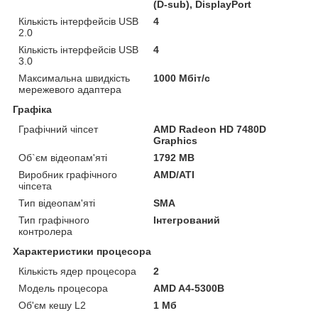
(D-sub), DisplayPort
Кількість інтерфейсів USB
4
2.0
Кількість інтерфейсів USB
4
3.0
Максимальна швидкість
1000 Мбіт/с
мережевого адаптера
Графіка
Графічний чіпсет
AMD Radeon HD 7480D
Graphics
Об`єм відеопам'яті
1792 MB
Виробник графічного
AMD/ATI
чіпсета
Тип відеопам'яті
SMA
Тип графічного
Інтегрований
контролера
Характеристики процесора
Кількість ядер процесора
2
Модель процесора
AMD A4-5300B
Об'єм кешу L2
1 Мб