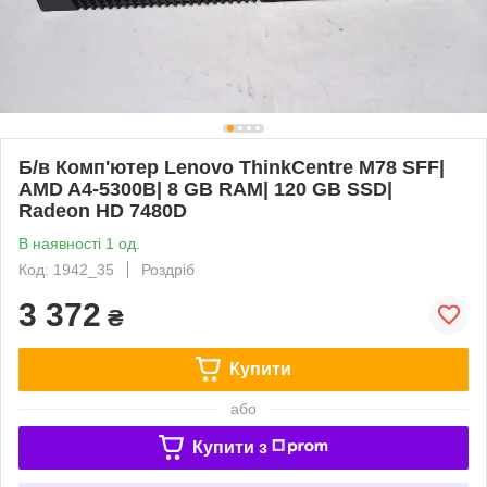
Б/в Комп'ютер Lenovo ThinkCentre M78 SFF|
AMD A4-5300B| 8 GB RAM| 120 GB SSD|
Radeon HD 7480D
В наявності 1 од.
Код: 1942_35
Роздріб
3 372
₴
Купити
або
Купити з