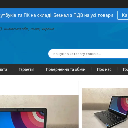
утбуків та ПК на складі. Безнал з ПДВ на усі товари
Ка
, Львівська обл., Львів, Україна
лата
Гарантія
Повернення та обмін
Про нас
Го