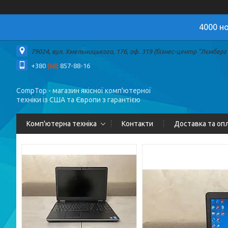
4000 но
79024, вул. Хмельницького, 176, оф. 319 (бізнес-центр "Лємберг")
+380
(68)
857-88-16
CompTop - магазин якісної комп'ютерної
техніки із США та Європи з гарантією
Комп'ютерна техніка
Контакти
Доставка та оп