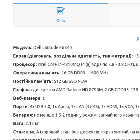
Опис
Х
Модель:
Dell Latitude E6540
Екран (діагональ, роздільна здатність, тип матриці):
15.
Процесор:
Intel Core i7-4810MQ (4 (8) ядра по 2.8 - 3.8 GHz), 
Оперативна пам'ять:
16 GB DDR3 - 1600 MHz
Постійна пам'ять:
512 GB SSD NEW
Графіка:
дискретна AMD Radeon HD 8790M, 2 GB GDDR5, 128-bit
Веб-камера:
є
Порти:
4x USB 3.0, 1x Audio, 1x LAN (RJ-45), 1x HDMI, 1x VGA, 1
Батарея:
не менше 1.5-2 годин у режимі звичайного навант
Вага:
2.12 кг
Стан:
клас А (хороший стан; без дефектів; екран чистий; на 