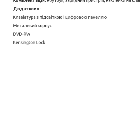
Комплектація:
ноутбук, зарядний пристрій, наклейки на кла
Додатково:
Клавіатура з підсвіткою і цифровою панеллю
Металевий корпус
DVD-RW
Kensington Lock