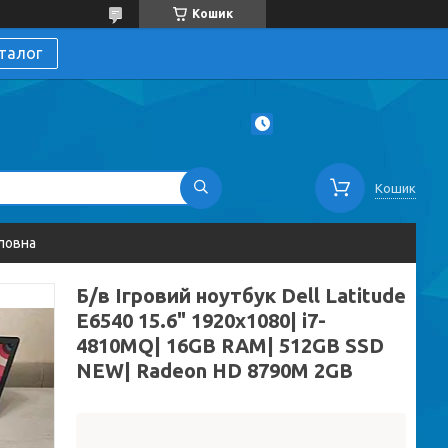
Кошик
талог
Кошик
ловна
Б/в Ігровий ноутбук Dell Latitude
E6540 15.6" 1920x1080| i7-
4810MQ| 16GB RAM| 512GB SSD
NEW| Radeon HD 8790M 2GB