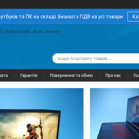
утбуків та ПК на складі. Безнал з ПДВ на усі товари
Ка
, Львівська обл., Львів, Україна
лата
Гарантія
Повернення та обмін
Про нас
Го