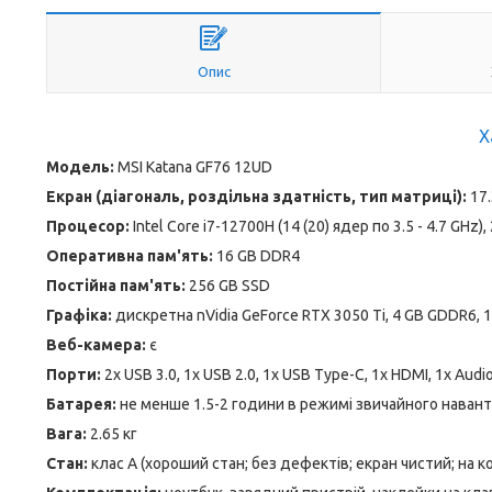
Опис
Х
Модель:
MSI Katana GF76 12UD
Екран (діагональ, роздільна здатність, тип матриці):
17.
Процесор:
Intel Core i7-12700H (14 (20) ядер по 3.5 - 4.7 GHz)
Оперативна пам'ять:
16 GB DDR4
Постійна пам'ять:
256 GB SSD
Графіка:
дискретна nVidia GeForce RTX 3050 Ti, 4 GB GDDR6, 1
Веб-камера:
є
Порти:
2x USB 3.0, 1x USB 2.0, 1x USB Type-C, 1x HDMI, 1x Audio
Батарея:
не менше 1.5-2 години в режимі звичайного наван
Вага:
2.65 кг
Стан:
клас А (хороший стан; без дефектів; екран чистий; на 