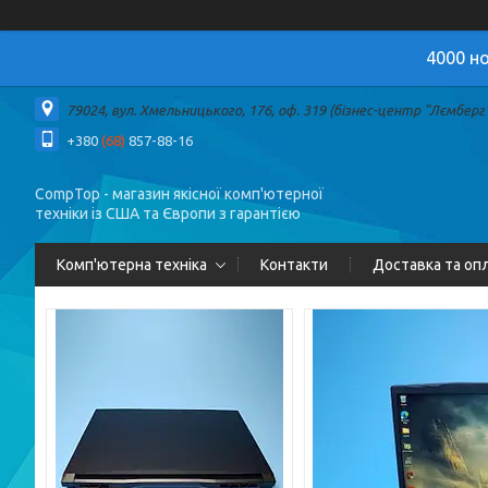
4000 но
79024, вул. Хмельницького, 176, оф. 319 (бізнес-центр "Лємберг")
+380
(68)
857-88-16
CompTop - магазин якісної комп'ютерної
техніки із США та Європи з гарантією
Комп'ютерна техніка
Контакти
Доставка та оп