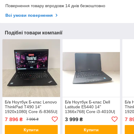
Повернення товару впродовж 14 днів безкоштовно
Всі умови повернення
Подібні товари компанії
Б/в Ноутбук Б-клас Lenovo
Б/в Ноутбук Б-клас Dell
Б/в 
ThinkPad T490 14"
Latitude E5440 14"
Thin
1920x1080| Core i5-8365U|
1366x768| Core i3-4010U|
1920
8 GB RAM| 128 GB SSD|
8 GB RAM| 256 GB SSD|
8 GB
7 896
3 999
7 8
₴
₴
7 996 ₴
UHD 620
HD 4400| АКБ 0%
UHD
Купити
Купити