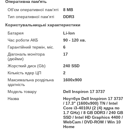
Оперативна пам'ять
Об'єм оперативної пам'яті
8 MB
Тип оперативної пам'яті
DDR3
Користувальницькі характеристики
Батарея
Li-Ion
Час роботи АКБ
90 - 120 хв.
Гарантійний термін, міс.
6
Діагональ монітора
17
(дюйми)
Жорсткий диск (Gb)
240 SSD
Кількість ядер ЦП
2
Максимальна роздільна
1600x900
здатність
Модель товару
Dell Inspiron 17 3737
Назва
Ноутбук Dell Inspiron 17 3737
/ 17.3" (1600x900) TN / Intel
Core i3-4010U (2 (4) ядра по
1.7 GHz) / 8 GB DDR3 / 240 GB
SSD / Intel HD Graphics 4400 /
WebCam / DVD-ROM / Win 10
Home