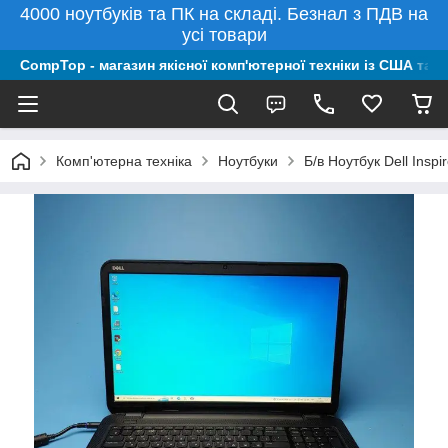
4000 ноутбуків та ПК на складі. Безнал з ПДВ на
усі товари
CompTop - магазин якісної комп'ютерної техніки із США та 
Комп'ютерна техніка
Ноутбуки
Б/в Ноутбук Dell Ins