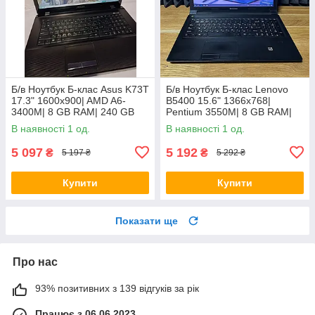
Б/в Ноутбук Б-клас Asus K73T
Б/в Ноутбук Б-клас Lenovo
17.3" 1600x900| AMD A6-
B5400 15.6" 1366x768|
3400M| 8 GB RAM| 240 GB
Pentium 3550M| 8 GB RAM|
SSD + 500 GB HDD| Radeon
128 GB SSD| HD
В наявності 1 од.
В наявності 1 од.
HD 6520G
5 097
5 192
₴
₴
5 197 ₴
5 292 ₴
Купити
Купити
Показати ще
Про нас
93% позитивних з 139 відгуків за рік
Працює з 06.06.2023