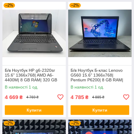
–2%
–2%
Б/в Ноутбук HP g6-2320sr
Б/в Ноутбук Б-клас Lenovo
15.6" 1366x768| AMD A6-
G560 15.6" 1366x768|
4400M| 8 GB RAM| 320 GB
Pentium P6200| 8 GB RAM|
HDD| Radeon HD 7520G
120 GB SSD| HD
В наявності 1 од.
В наявності 1 од.
4 669
4 785
₴
₴
4 769 ₴
4 885 ₴
Купити
Купити
–2%
–2%