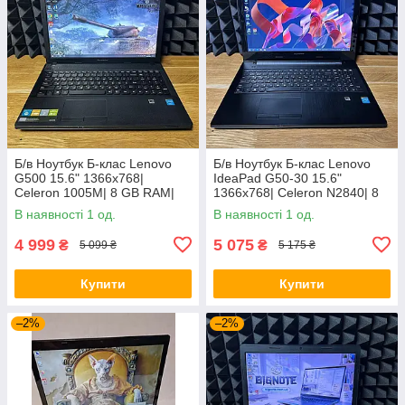
Б/в Ноутбук Б-клас Lenovo
Б/в Ноутбук Б-клас Lenovo
G500 15.6" 1366x768|
IdeaPad G50-30 15.6"
Celeron 1005M| 8 GB RAM|
1366x768| Celeron N2840| 8
128 GB SSD| HD
GB RAM| 128 GB SSD| HD
В наявності 1 од.
В наявності 1 од.
4 999
5 075
₴
₴
5 099 ₴
5 175 ₴
Купити
Купити
–2%
–2%