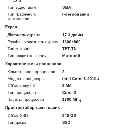
чіпсета
Тип відеопам'яті
SMA
Тип графічного
Інтегрований
контролера
Екран
Діагональ екрану
17.3 дюйм
Роздільна здатність екрану
1600×900
Тип матриці
TFT TN
Тип покриття екрану
Матовий
Характеристики процесора
Кількість ядер процесора
2
Модель процесора
Intel Core i3-4010U
Об'єм кешу L3
3 Мб
Тип процесора
Core i3
Частота процесора
1700 МГц
Пристрої зберігання даних
Об'єм SSD
240 GB
Тип диска
SSD