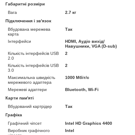
Габаритні розміри
Вага
2.7 кг
Підключення і зв'язок
Вбудована мережева
Так
карта
Інтерфейси
HDMI, Аудіо вихід/
Навушники, VGA (D-sub)
Кількість інтерфейсів USB
2
2.0
Кількість інтерфейсів USB
2
3.0
Максимальна швидкість
1000 Мбіт/с
мережевого адаптера
Мережеві адаптери
Bluetooth, Wi-Fi
Карти пам'яті
Вбудований картрідер
Так
Графіка
Графічний чіпсет
Intel HD Graphics 4400
Виробник графічного
Intel