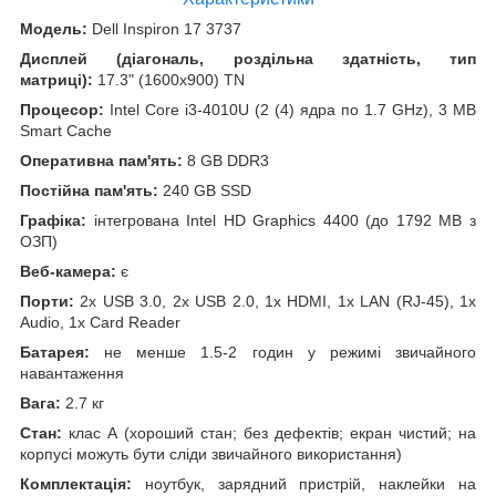
Модель:
Dell Inspiron 17 3737
Дисплей (діагональ, роздільна здатність, тип
матриці):
17.3" (1600x900) TN
Процесор:
Intel Core i3-4010U (2 (4) ядра по 1.7 GHz), 3 MB
Smart Cache
Оперативна пам'ять:
8 GB DDR3
Постійна пам'ять:
240 GB SSD
Графіка:
інтегрована Intel HD Graphics 4400 (до 1792 MB з
ОЗП)
Веб-камера:
є
Порти:
2x USB 3.0, 2x USB 2.0, 1x HDMI, 1x LAN (RJ-45), 1x
Audio, 1x Card Reader
Батарея:
не менше 1.5-2 годин у режимі звичайного
навантаження
Вага:
2.7 кг
Стан:
клас А (хороший стан; без дефектів; екран чистий; на
корпусі можуть бути сліди звичайного використання)
Комплектація:
ноутбук, зарядний пристрій, наклейки на