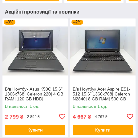
Акційні пропозиції та новинки
–3%
–2%
Б/в Ноутбук Asus K50C 15.6"
Б/в Ноутбук Acer Aspire ES1-
1366x768| Celeron 220| 4 GB
512 15.6" 1366x768| Celeron
RAM| 120 GB HDD|
N2840| 8 GB RAM| 500 GB
HDD| HD
В наявності 1 од.
В наявності 1 од.
2 799
4 667
₴
₴
2 899 ₴
4 767 ₴
Купити
Купити