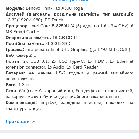
Модель:
Lenovo ThinkPad X390 Yoga
Дисплей (діагональ, роздільна здатність, тип матриці):
13.3" (1920x1080) IPS Touch
Процесор:
Intel Core i5-8250U (4 (8) ядра по 1.6 - 3.4 GHz), 6
MB Smart Cache
Оперативна пам'ять:
16 GB DDR4
Постійна пам'ять:
480 GB SSD
Графіка:
інтегрована Intel UHD Graphics (до 1792 MB с ОЗП)
Веб-камера:
є
Порти:
2x USB 3.1, 2x USB Type-C, 1x HDMI, 1x Ethernet
extension connector, 1x Audio, 1x Card Reader
Батарея:
не менше 1.5-2 години у режимі звичайного
навантаження
Вага:
1.3 кг
Стан:
б/в (клас А: хороший стан; без дефектів; екран чистий;
на корпусі можуть бути сліди звичайного використання)
Комплектація:
ноутбук, зарядний пристрій, наклейки на
клавіатуру, стілус
Приховати