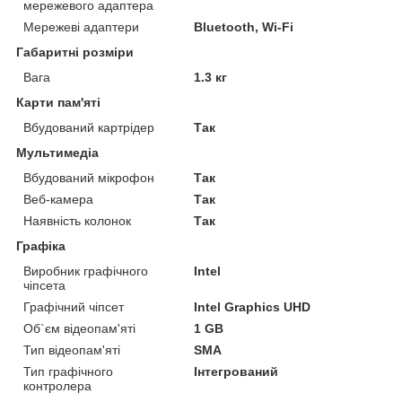
мережевого адаптера
Мережеві адаптери
Bluetooth, Wi-Fi
Габаритні розміри
Вага
1.3 кг
Карти пам'яті
Вбудований картрідер
Так
Мультимедіа
Вбудований мікрофон
Так
Веб-камера
Так
Наявність колонок
Так
Графіка
Виробник графічного
Intel
чіпсета
Графічний чіпсет
Intel Graphics UHD
Об`єм відеопам'яті
1 GB
Тип відеопам'яті
SMA
Тип графічного
Інтегрований
контролера