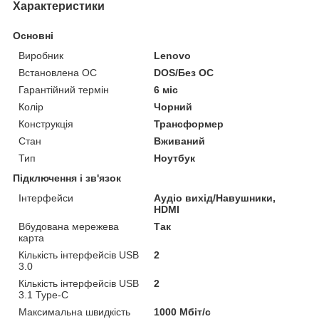
Характеристики
Основні
Виробник
Lenovo
Встановлена ОС
DOS/Без ОС
Гарантійний термін
6 міс
Колір
Чорний
Конструкція
Трансформер
Стан
Вживаний
Тип
Ноутбук
Підключення і зв'язок
Інтерфейси
Аудіо вихід/Навушники,
HDMI
Вбудована мережева
Так
карта
Кількість інтерфейсів USB
2
3.0
Кількість інтерфейсів USB
2
3.1 Type-C
Максимальна швидкість
1000 Мбіт/с