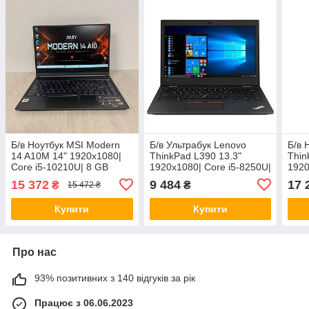
Б/в Ноутбук MSI Modern
Б/в Ультрабук Lenovo
Б/в 
14 A10M 14" 1920x1080|
ThinkPad L390 13.3"
Thin
Core i5-10210U| 8 GB
1920x1080| Core i5-8250U|
1920
RAM| 512 GB SSD| UHD
8 GB RAM| 120 GB SSD|
Core
15 372
9 484
17 
₴
₴
15 472 ₴
UHD
RAM
Купити
Купити
Про нас
93% позитивних з 140 відгуків за рік
Працює з 06.06.2023