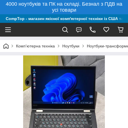
4000 ноутбуків та ПК на складі. Безнал з ПДВ на
усі товари
CompTop - магазин якісної комп'ютерної техніки із США та 
Комп'ютерна техніка
Ноутбуки
Ноутбуки-трансформе