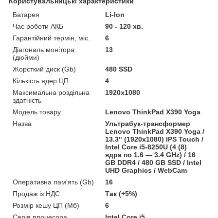
Користувальницькі характеристики
Батарея
Li-Ion
Час роботи АКБ
90 - 120 хв.
Гарантійний термін, міс.
6
Діагональ монітора
13
(дюйми)
Жорсткий диск (Gb)
480 SSD
Кількість ядер ЦП
4
Максимальна роздільна
1920x1080
здатність
Модель товару
Lenovo ThinkPad X390 Yoga
Назва
Ультрабук-трансформер
Lenovo ThinkPad X390 Yoga /
13.3" (1920x1080) IPS Touch /
Intel Core i5-8250U (4 (8)
ядра по 1.6 — 3.4 GHz) / 16
GB DDR4 / 480 GB SSD / Intel
UHD Graphics / WebCam
Оперативна пам'ять (Gb)
16
Продаж із НДС
Так (+5%)
Розмір кешу ЦП (Мб)
6
Серія процесора
Intel Core i5