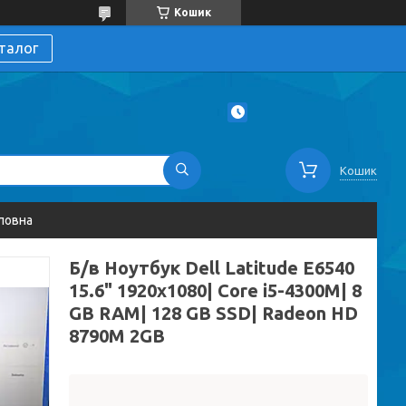
Кошик
талог
Кошик
ловна
Б/в Ноутбук Dell Latitude E6540
15.6" 1920x1080| Core i5-4300M| 8
GB RAM| 128 GB SSD| Radeon HD
8790M 2GB