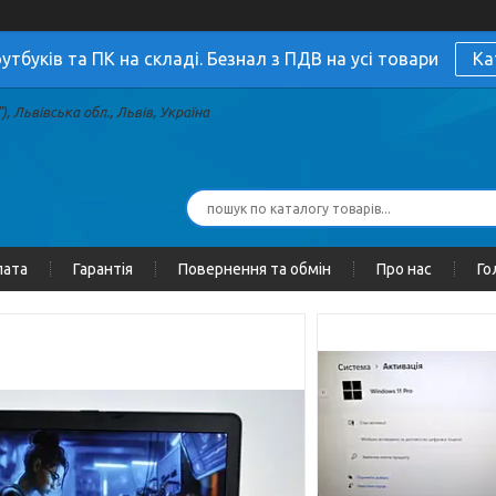
утбуків та ПК на складі. Безнал з ПДВ на усі товари
Ка
, Львівська обл., Львів, Україна
лата
Гарантія
Повернення та обмін
Про нас
Го