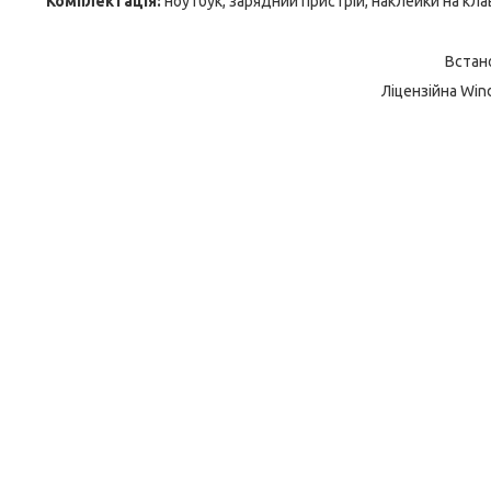
Комплектація:
ноутбук, зарядний пристрій, наклейки на кла
Встан
Ліцензійна Win