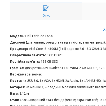
Опис
Х
Модель:
Dell Latitude E6540
Дисплей (діагональ, роздільна здатність, тип матриці):
Процесор:
Intel Core i5-4300M (2 (4) ядра по 2.6 - 3.3 GHz), 3
Оперативна пам'ять:
8 GB DDR3
Постійна пам'ять:
128 GB SSD
Графіка:
дискретна AMD Radeon HD 8790M, 2 GB GDDR5, 128-
Веб-камера:
немає
Порти:
4x USB 3.0, 1x VGA, 1x HDMI, 2x Audio, 1x LAN (RJ-45), 1
Батарея:
не менше 1,5-2 години в режимі звичайного навант
Вага:
2.12 кг
Стан:
клас А (хороший стан; без дефектів; екран чистий; на 