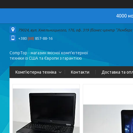
4000 но
79024, вул. Хмельницького, 176, оф. 319 (бізнес-центр "Лємберг")
+380
(68)
857-88-16
CompTop - магазин якісної комп'ютерної
техніки із США та Європи з гарантією
Комп'ютерна техніка
Контакти
Доставка та оп