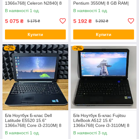
1366x768| Celeron N2840| 8
Pentium 3550M| 8 GB RAM|
GB RAM| 128 GB SSD| HD
128 GB SSD| HD
В наявності 1 од.
В наявності 1 од.
5 075
5 192
₴
₴
5 175 ₴
5 292 ₴
Купити
Купити
–2%
–2%
Б/в Ноутбук Б-клас Dell
Б/в Ноутбук Б-клас Fujitsu
Latitude E5520 15.6"
LifeBook A512 15.6"
1366x768| Core i3-2310M| 8
1366x768| Core i3-3110M| 8
GB RAM| 128 GB SSD| HD
GB RAM| 320 GB HDD| HD
В наявності 1 од.
В наявності 3 од.
3000
4000