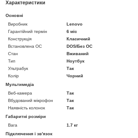
Характеристики
Основні
Виробник
Lenovo
Гарантійний термін
6 міс
Конструкція
Класичний
Встановлена ОС
DOS/Без ОС
Стан
Вживаний
Тип
Ноутбук
Ультрабук
Так
Колір
Чорний
Мультимедіа
Веб-камера
Так
Вбудований мікрофон
Так
Наявність колонок
Так
Габаритні розміри
Вага
1.7 кг
Підключення і зв'язок