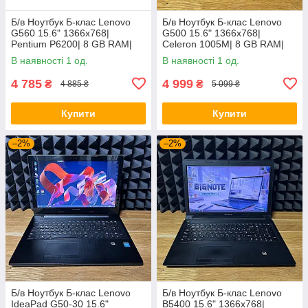
Б/в Ноутбук Б-клас Lenovo
Б/в Ноутбук Б-клас Lenovo
G560 15.6" 1366x768|
G500 15.6" 1366x768|
Pentium P6200| 8 GB RAM|
Celeron 1005M| 8 GB RAM|
120 GB SSD| HD
128 GB SSD| HD
В наявності 1 од.
В наявності 1 од.
4 785
4 999
₴
₴
4 885 ₴
5 099 ₴
Купити
Купити
–2%
–2%
Б/в Ноутбук Б-клас Lenovo
Б/в Ноутбук Б-клас Lenovo
IdeaPad G50-30 15.6"
B5400 15.6" 1366x768|