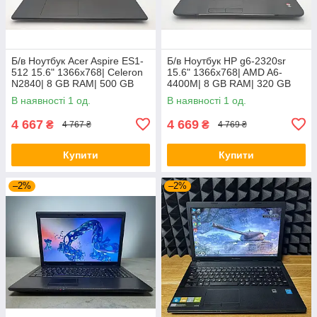
Б/в Ноутбук Acer Aspire ES1-
Б/в Ноутбук HP g6-2320sr
512 15.6" 1366x768| Celeron
15.6" 1366x768| AMD A6-
N2840| 8 GB RAM| 500 GB
4400M| 8 GB RAM| 320 GB
HDD| HD
HDD| Radeon HD 7520G
В наявності 1 од.
В наявності 1 од.
4 667
4 669
₴
₴
4 767 ₴
4 769 ₴
Купити
Купити
–2%
–2%