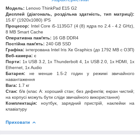
Модель:
Lenovo ThinkPad E15 G2
Дисплей (діагональ, роздільна здатність, тип матриці):
15.6" (1920x1080) IPS
Процесор:
Intel Core i5-1135G7 (4 (8) ядра по 2.4 - 4.2 GHz),
8 MB Smart Cache
Оперативна пам'ять:
16 GB DDR4
Постійна пам'ять:
240 GB SSD
Графіка:
інтегрована Intel Iris Xe Graphics (до 1792 MB с ОЗП)
Веб-камера:
є
Порти:
1x USB 3.2, 1x Thunderbolt 4, 1x USB 2.0, 1x HDMI, 1x
Ethernet, 1x Audio
Батарея:
не менше 1.5-2 годин у режимі звичайного
навантаження
Вага:
1.7 кг
Стан:
б/в (клас А: хороший стан; без дефектів; екран чистий;
на корпусі можуть бути сліди звичайного використання)
Комплектація:
ноутбук, зарядний пристрій, наклейки на
клавіатуру
Приховати