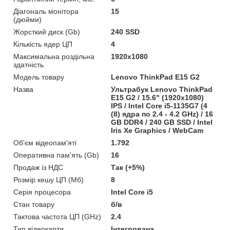
Діагональ монітора
15
(дюйми)
Жорсткий диск (Gb)
240 SSD
Кількість ядер ЦП
4
Максимальна роздільна
1920x1080
здатність
Модель товару
Lenovo ThinkPad E15 G2
Назва
Ультрабук Lenovo ThinkPad
E15 G2 / 15.6" (1920x1080)
IPS / Intel Core i5-1135G7 (4
(8) ядра по 2.4 - 4.2 GHz) / 16
GB DDR4 / 240 GB SSD / Intel
Iris Xe Graphics / WebCam
Об'єм відеопам'яті
1.792
Оперативна пам'ять (Gb)
16
Продаж із НДС
Так (+5%)
Розмір кешу ЦП (Мб)
8
Серія процесора
Intel Core i5
Стан товару
б/в
Тактова частота ЦП (GHz)
2.4
Тип відеокарти
Інтегрована