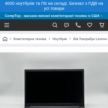
4000 ноутбуків та ПК на складі. Безнал з ПДВ на
усі товари
CompTop - магазин якісної комп'ютерної техніки із США та 
Комп'ютерна техніка
Ноутбуки
Б/в Ультрабук Lenovo