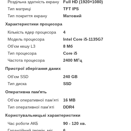
Роздільна здатність екрану
Full HD (1920×1080)
Тип матриці
TFT IPS
Тип покриття екрану
Матовий
Характеристики процесора
Кількість ядер процесора
4
Модель процесора
Intel Core i5-1135G7
Об'єм кешу L3
8 Мб
Тип процесора
Core i5
Частота процесора
2400 МГц
Пристрої зберігання даних
Об'єм SSD
240 GB
Тип диска
SSD
Оперативна пам'ять
Об'єм оперативної пам'яті
16 MB
Тип оперативної пам'яті
DDR4
Користувальницькі характеристики
Час роботи АКБ
90 - 120 хв.
Гарантійний термін, міс.
6