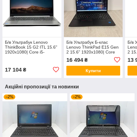
Б/в Ультрабук Lenovo
Б/в Ультрабук Б-клас
Б/в 
ThinkBook 15 G2 ITL 15.6"
Lenovo ThinkPad E15 Gen
Leno
1920x1080| Core i5-
2 15.6" 1920x1080| Core
2 15
1135G7| 8 GB RAM| 256
i5-1135G7| 8 GB RAM| 256
i5-1
16 494
13 
₴
GB SSD| Iris Xe
GB SSD| Iris Xe
256 
17 104
₴
Купити
Акційні пропозиції та новинки
–2%
–2%