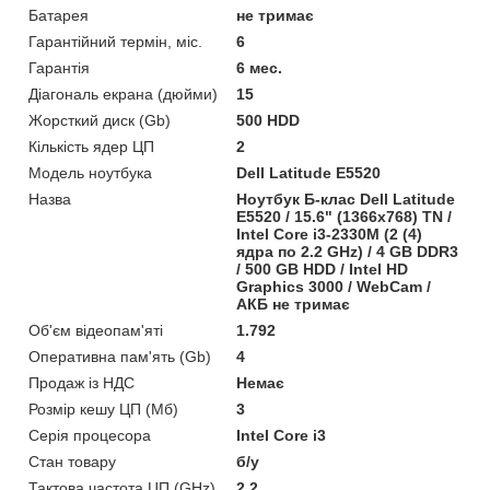
Батарея
не тримає
Гарантійний термін, міс.
6
Гарантія
6 мес.
Діагональ екрана (дюйми)
15
Жорсткий диск (Gb)
500 HDD
Кількість ядер ЦП
2
Модель ноутбука
Dell Latitude E5520
Назва
Ноутбук Б-клас Dell Latitude
E5520 / 15.6" (1366x768) TN /
Intel Core i3-2330M (2 (4)
ядра по 2.2 GHz) / 4 GB DDR3
/ 500 GB HDD / Intel HD
Graphics 3000 / WebCam /
АКБ не тримає
Об'єм відеопам'яті
1.792
Оперативна пам'ять (Gb)
4
Продаж із НДС
Немає
Розмір кешу ЦП (Мб)
3
Серія процесора
Intel Core i3
Стан товару
б/у
Тактова частота ЦП (GHz)
2.2