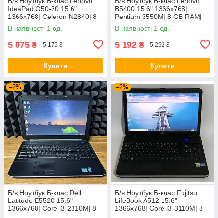
Б/в Ноутбук Б-клас Lenovo
Б/в Ноутбук Б-клас Lenovo
IdeaPad G50-30 15.6"
B5400 15.6" 1366x768|
1366x768| Celeron N2840| 8
Pentium 3550M| 8 GB RAM|
GB RAM| 128 GB SSD| HD
128 GB SSD| HD
В наявності 1 од.
В наявності 1 од.
5 075
5 192
₴
₴
5 175 ₴
5 292 ₴
Купити
Купити
–2%
–2%
Б/в Ноутбук Б-клас Dell
Б/в Ноутбук Б-клас Fujitsu
Latitude E5520 15.6"
LifeBook A512 15.6"
1366x768| Core i3-2310M| 8
1366x768| Core i3-3110M| 8
GB RAM| 128 GB SSD| HD
GB RAM| 320 GB HDD| HD