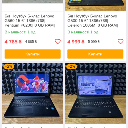
Б/в Ноутбук Б-клас Lenovo
Б/в Ноутбук Б-клас Lenovo
G560 15.6" 1366x768|
G500 15.6" 1366x768|
Pentium P6200| 8 GB RAM|
Celeron 1005M| 8 GB RAM|
120 GB SSD| HD
128 GB SSD| HD
В наявності 1 од.
В наявності 1 од.
4 785
4 999
₴
₴
4 885 ₴
5 099 ₴
Купити
Купити
–2%
–2%