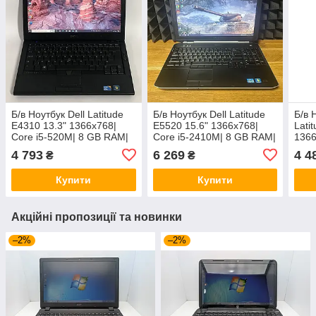
Б/в Ноутбук Dell Latitude
Б/в Ноутбук Dell Latitude
Б/в 
E4310 13.3" 1366x768|
E5520 15.6" 1366x768|
Lati
Core i5-520M| 8 GB RAM|
Core i5-2410M| 8 GB RAM|
1366
320 GB HDD| HD
128 GB SSD| HD 3000
4 GB
4 793
6 269
4 4
₴
₴
HD 
Купити
Купити
Акційні пропозиції та новинки
–2%
–2%