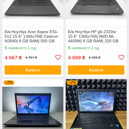
Б/в Ноутбук Acer Aspire ES1-
Б/в Ноутбук HP g6-2320sr
512 15.6" 1366x768| Celeron
15.6" 1366x768| AMD A6-
N2840| 8 GB RAM| 500 GB
4400M| 8 GB RAM| 320 GB
HDD| HD
HDD| Radeon HD 7520G
В наявності 1 од.
В наявності 1 од.
4 667
4 669
₴
₴
4 767 ₴
4 769 ₴
Купити
Купити
–2%
–2%