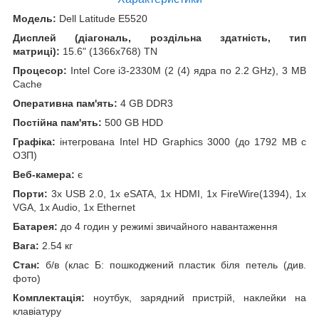
Модель:
Dell Latitude E5520
Дисплей (діагональ, роздільна здатність, тип
матриці):
15.6" (1366x768) TN
Процесор:
Intel Core i3-2330M (2 (4) ядра по 2.2 GHz), 3 MB
Cache
Оперативна пам'ять:
4 GB DDR3
Постійна пам'ять:
500 GB HDD
Графіка:
інтегрована Intel HD Graphics 3000 (до 1792 MB с
ОЗП)
Веб-камера:
є
Порти:
3x USB 2.0, 1x eSATA, 1x HDMI, 1x FireWire(1394), 1x
VGA, 1x Audio, 1x Ethernet
Батарея:
до 4 годин у режимі звичайного навантаження
Вага:
2.54 кг
Стан:
б/в (клас Б: пошкоджений пластик біля петель (див.
фото)
Комплектація:
ноутбук, зарядний пристрій, наклейки на
клавіатуру