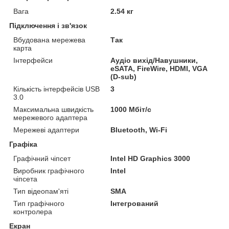
Вага
2.54 кг
Підключення і зв'язок
Вбудована мережева
Так
карта
Інтерфейси
Аудіо вихід/Навушники,
eSATA, FireWire, HDMI, VGA
(D-sub)
Кількість інтерфейсів USB
3
3.0
Максимальна швидкість
1000 Мбіт/с
мережевого адаптера
Мережеві адаптери
Bluetooth, Wi-Fi
Графіка
Графічний чіпсет
Intel HD Graphics 3000
Виробник графічного
Intel
чіпсета
Тип відеопам'яті
SMA
Тип графічного
Інтегрований
контролера
Екран