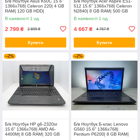
Б/в Ноутбук Asus K50C 15.6"
Б/в Ноутбук Acer Aspire ES1-
1366x768| Celeron 220| 4 GB
512 15.6" 1366x768| Celeron
RAM| 120 GB HDD|
N2840| 8 GB RAM| 500 GB
HDD| HD
В наявності 1 од.
В наявності 1 од.
2 799
4 667
₴
₴
2 899 ₴
4 767 ₴
Купити
Купити
–2%
–2%
Б/в Ноутбук HP g6-2320sr
Б/в Ноутбук Б-клас Lenovo
15.6" 1366x768| AMD A6-
G560 15.6" 1366x768|
4400M| 8 GB RAM| 320 GB
Pentium P6200| 8 GB RAM|
HDD| Radeon HD 7520G
120 GB SSD| HD