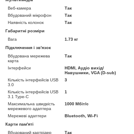
Веб-камера
Так
Вбудований мікрофон
Так
Наявність колонок
Так
Габаритні розміри
Вага
1.73 кг
Підключення і зв'язок
Вбудована мережева
Так
карта
Інтерфейси
HDMI, Аудіо вихід/
Навушники, VGA (D-sub)
Кількість інтерфейсів USB
3
3.0
Кількість інтерфейсів USB
1
3.1 Type-C
Максимальна швидкість
1000 Мбіт/с
мережевого адаптера
Мережеві адаптери
Bluetooth, Wi-Fi
Карти пам'яті
Вбудований картрідер
Так