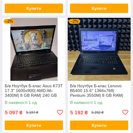
Купити
Купити
–2%
–2%
Б/в Ноутбук Б-клас Asus K73T
Б/в Ноутбук Б-клас Lenovo
17.3" 1600x900| AMD A6-
B5400 15.6" 1366x768|
3400M| 8 GB RAM| 240 GB
Pentium 3550M| 8 GB RAM|
SSD + 500 GB HDD| Radeon
128 GB SSD| HD
В наявності 1 од.
В наявності 1 од.
HD 6520G
5 097
5 192
₴
₴
5 197 ₴
5 292 ₴
Купити
Купити