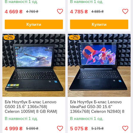
В наявності 1 од.
В наявності 1 од.
4 669
4 785
₴
₴
4 769 ₴
4 885 ₴
Купити
Купити
–2%
–2%
Б/в Ноутбук Б-клас Lenovo
Б/в Ноутбук Б-клас Lenovo
G500 15.6" 1366x768|
IdeaPad G50-30 15.6"
Celeron 1005M| 8 GB RAM|
1366x768| Celeron N2840| 8
128 GB SSD| HD
GB RAM| 128 GB SSD| HD
В наявності 1 од.
В наявності 1 од.
4 999
5 075
₴
₴
5 099 ₴
5 175 ₴