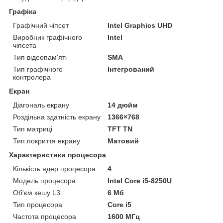
Графіка
Графічний чіпсет
Intel Graphics UHD
Виробник графічного
Intel
чіпсета
Тип відеопам'яті
SMA
Тип графічного
Інтегрований
контролера
Екран
Діагональ екрану
14 дюйм
Роздільна здатність екрану
1366×768
Тип матриці
TFT TN
Тип покриття екрану
Матовий
Характеристики процесора
Кількість ядер процесора
4
Модель процесора
Intel Core i5-8250U
Об'єм кешу L3
6 Мб
Тип процесора
Core i5
Частота процесора
1600 МГц