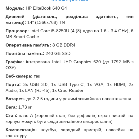
Модель:
HP EliteBook 640 G4
Дисплей (діагональ, роздільна здатність, тип
матриці):
14" (1366x768) TN
Процесор:
Intel Core i5-8250U (4 (8) ядра по 1.6 - 3.4 GHz), 6
MB Smart Cache
Оперативна пам'ять:
8 GB DDR4
Постійна пам'ять:
240 GB SSD
Графіка:
інтегрована Intel UHD Graphics 620 (до 1792 MB з
ОЗУ)
Веб-камера:
так
Порти:
3x USB 3.0, 1x USB Type-C, 1x VGA, 1x HDMI, 2x
Audio, 1x LAN (RJ-45), 1x Crad Reader
Батарея:
до 2-2.5 години у режимі звичайного навантаження
Вага:
1.73 кг
Стан:
клас А (хороший стан; без дефектів; екран чистий; на
корпусі можуть бути сліди звичайного використання)
Комплектація:
ноутбук, зарядний пристрій, наклейки на
клавіатуру