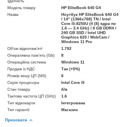
здатність
Модель товару
HP EliteBook 640 G4
Назва
Ноутбук HP EliteBook 640 G4
/ 14" (1366x768) TN / Intel
Core i5-8250U (4 (8) ядра по
1.6 — 3.4 GHz) / 8 GB DDR4 /
240 GB SSD / Intel UHD
Graphics 620 / WebCam /
Windows 11 Pro
Об'єм відеопам'яті
1.792
Оперативна пам'ять (Gb)
8
Операційна система
Windows 11
Продаж із НДС
Так (+5%)
Розмір кешу ЦП (Мб)
6
Серія процесора
Intel Core i5
Стан товару
б/в
Тактова частота ЦП (GHz)
1.6
Тип відеокарти
Інтегрована
Тип гарантії
Магазин
Приховати