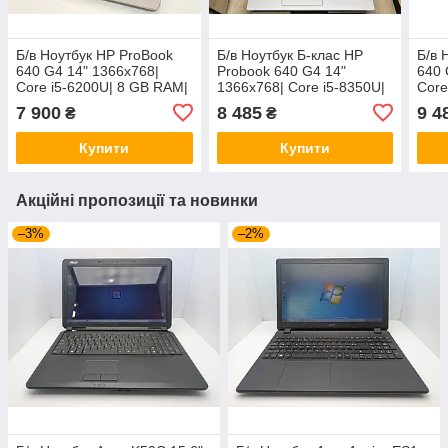
Б/в Ноутбук HP ProBook
Б/в Ноутбук Б-клас HP
Б/в 
640 G4 14" 1366x768|
Probook 640 G4 14"
640 
Core i5-6200U| 8 GB RAM|
1366x768| Core i5-8350U|
Core
240 GB SSD| HD 520
8 GB RAM| 256 GB SSD|
120 
7 900
8 485
9 4
₴
₴
UHD 620
Купити
Купити
Акційні пропозиції та новинки
–3%
–2%