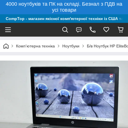
4000 ноутбуків та ПК на складі. Безнал з ПДВ на
усі товари
CompTop - магазин якісної комп'ютерної техніки із США та 
Комп'ютерна техніка
Ноутбуки
Б/в Ноутбук HP Elite