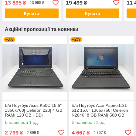
13 895
19 499
11 
₴
₴
13 995 ₴
GeForce 940MX 2GB
M1200 4GB
M62
Купити
Купити
Акційні пропозиції та новинки
–3%
–2%
Б/в Ноутбук Asus K50C 15.6"
Б/в Ноутбук Acer Aspire ES1-
1366x768| Celeron 220| 4 GB
512 15.6" 1366x768| Celeron
RAM| 120 GB HDD|
N2840| 8 GB RAM| 500 GB
HDD| HD
В наявності 1 од.
В наявності 1 од.
2 799
4 667
₴
₴
2 899 ₴
4 767 ₴