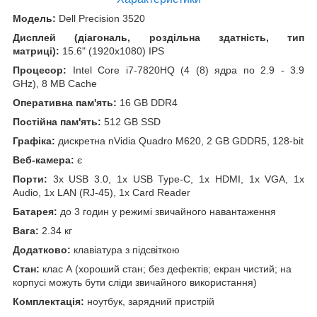
Модель:
Dell Precision 3520
Дисплей (діагональ, роздільна здатність, тип
матриці):
15.6" (1920x1080) IPS
Процесор:
Intel Core i7-7820HQ (4 (8) ядра по 2.9 - 3.9
GHz), 8 MB Cache
Оперативна пам'ять:
16 GB DDR4
Постійна пам'ять:
512 GB SSD
Графіка:
дискретна nVidia Quadro M620, 2 GB GDDR5, 128-bit
Веб-камера:
є
Порти:
3x USB 3.0, 1x USB Type-C, 1x HDMI, 1x VGA, 1x
Audio, 1x LAN (RJ-45), 1x Card Reader
Батарея:
до 3 годин у режимі звичайного навантаження
Вага:
2.34 кг
Додатково:
клавіатура з підсвіткою
Стан:
клас А (хороший стан; без дефектів; екран чистий; на
корпусі можуть бути сліди звичайного використання)
Комплектація:
ноутбук, зарядний пристрій