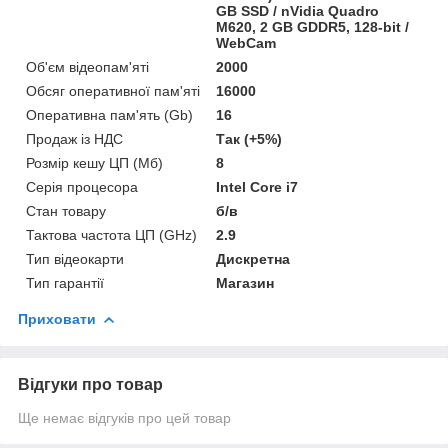
GB SSD / nVidia Quadro
M620, 2 GB GDDR5, 128-bit /
WebCam
Об'єм відеопам'яті
2000
Обсяг оперативної пам'яті
16000
Оперативна пам'ять (Gb)
16
Продаж із НДС
Так (+5%)
Розмір кешу ЦП (Мб)
8
Серія процесора
Intel Core i7
Стан товару
б/в
Тактова частота ЦП (GHz)
2.9
Тип відеокарти
Дискретна
Тип гарантії
Магазин
Приховати
Відгуки про товар
Ще немає відгуків про цей товар