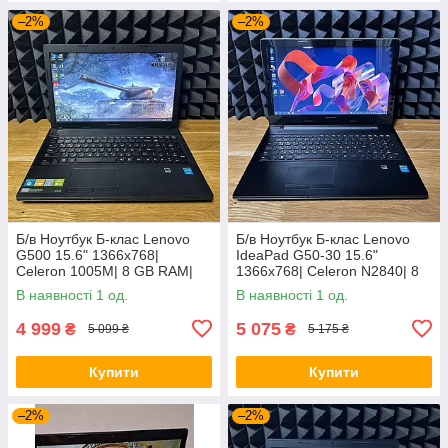
–2%
–2%
Б/в Ноутбук Б-клас Lenovo
Б/в Ноутбук Б-клас Lenovo
G500 15.6" 1366x768|
IdeaPad G50-30 15.6"
Celeron 1005M| 8 GB RAM|
1366x768| Celeron N2840| 8
128 GB SSD| HD
GB RAM| 128 GB SSD| HD
В наявності 1 од.
В наявності 1 од.
4 999
5 075
₴
₴
5 099 ₴
5 175 ₴
Купити
Купити
–2%
–2%