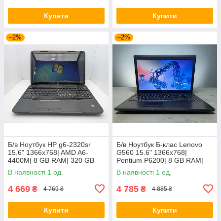
Купити
Купити
–2%
–2%
Б/в Ноутбук HP g6-2320sr
Б/в Ноутбук Б-клас Lenovo
15.6" 1366x768| AMD A6-
G560 15.6" 1366x768|
4400M| 8 GB RAM| 320 GB
Pentium P6200| 8 GB RAM|
HDD| Radeon HD 7520G
120 GB SSD| HD
В наявності 1 од.
В наявності 1 од.
4 669
4 785
₴
₴
4 769 ₴
4 885 ₴
Купити
Купити