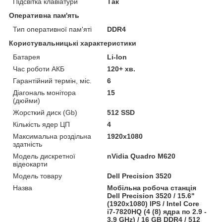
Підсвітка клавіатури
Так
Оперативна пам'ять
Тип оперативної пам'яті
DDR4
Користувальницькі характеристики
Батарея
Li-Ion
Час роботи АКБ
120+ хв.
Гарантійний термін, міс.
6
Діагональ монітора
15
(дюйми)
Жорсткий диск (Gb)
512 SSD
Кількість ядер ЦП
4
Максимальна роздільна
1920x1080
здатність
Модель дискретної
nVidia Quadro M620
відеокарти
Модель товару
Dell Precision 3520
Назва
Мобільна робоча станція
Dell Precision 3520 / 15.6"
(1920x1080) IPS / Intel Core
i7-7820HQ (4 (8) ядра по 2.9 -
3.9 GHz) / 16 GB DDR4 / 512