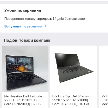
Умови повернення
Повернення товару впродовж 14 днів безкоштовно
Всі умови повернення
Подібні товари компанії
Б/в Ноутбук Dell Latitude
Б/в Ноутбук Dell Precision
Б/в 
5580 15.6" 1920x1080|
5520 15.6" 1920x1080|
3520
Core i7-7820HQ| 16 GB
Core i7-7820HQ| 16 GB
Core
RAM| 256 GB SSD|
RAM| 240 GB SSD| Quadro
RAM|