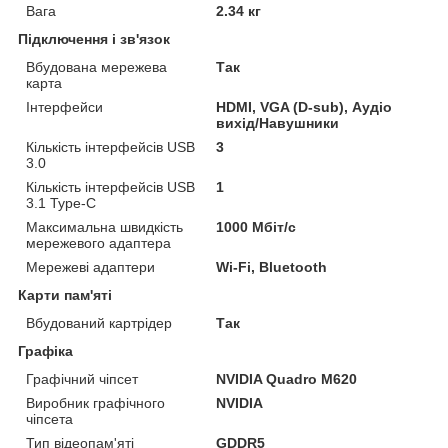
Вага
2.34 кг
Підключення і зв'язок
Вбудована мережева
Так
карта
Інтерфейси
HDMI, VGA (D-sub), Аудіо
вихід/Навушники
Кількість інтерфейсів USB
3
3.0
Кількість інтерфейсів USB
1
3.1 Type-C
Максимальна швидкість
1000 Мбіт/с
мережевого адаптера
Мережеві адаптери
Wi-Fi, Bluetooth
Карти пам'яті
Вбудований картрідер
Так
Графіка
Графічний чіпсет
NVIDIA Quadro M620
Виробник графічного
NVIDIA
чіпсета
Тип відеопам'яті
GDDR5