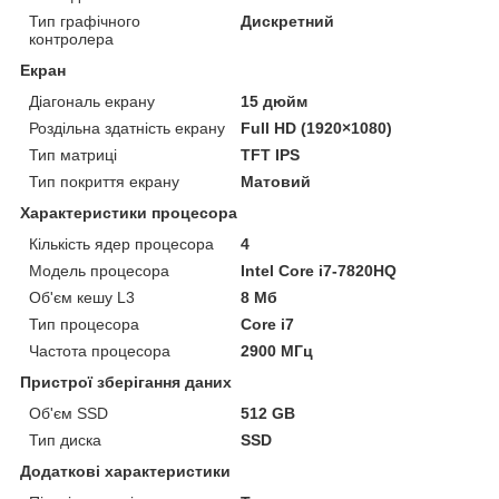
Тип графічного
Дискретний
контролера
Екран
Діагональ екрану
15 дюйм
Роздільна здатність екрану
Full HD (1920×1080)
Тип матриці
TFT IPS
Тип покриття екрану
Матовий
Характеристики процесора
Кількість ядер процесора
4
Модель процесора
Intel Core i7-7820HQ
Об'єм кешу L3
8 Мб
Тип процесора
Core i7
Частота процесора
2900 МГц
Пристрої зберігання даних
Об'єм SSD
512 GB
Тип диска
SSD
Додаткові характеристики