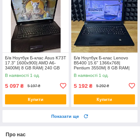
Б/в Ноутбук Б-клас Asus K73T
Б/в Ноутбук Б-клас Lenovo
17.3" 1600x900| AMD A6-
B5400 15.6" 1366x768|
3400M| 8 GB RAM| 240 GB
Pentium 3550M| 8 GB RAM|
SSD + 500 GB HDD| Radeon
128 GB SSD| HD
В наявності 1 од.
В наявності 1 од.
HD 6520G
5 097
5 192
₴
₴
5 197 ₴
5 292 ₴
Купити
Купити
Показати ще
Про нас