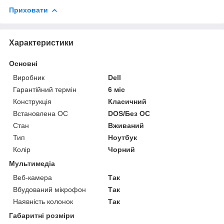
Приховати
Характеристики
Основні
Виробник
Dell
Гарантійний термін
6 міс
Конструкція
Класичний
Встановлена ОС
DOS/Без ОС
Стан
Вживаний
Тип
Ноутбук
Колір
Чорний
Мультимедіа
Веб-камера
Так
Вбудований мікрофон
Так
Наявність колонок
Так
Габаритні розміри