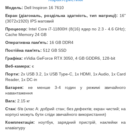
Модель:
Dell Inspiron 16 7610
Екран (діагональ, роздільна здатність, тип матриці):
16"
(3072x1920) IPS матовий
Процесор:
Intel Core i7-11800H (8(16) ядер по 2.3 - 4.6 GHz);
Cache Memory 24 GB
Оперативна пам'ять:
16 GB DDR4
Постійна пам'ять:
512 GB SSD
Графіка:
nVidia GeForce RTX 3050, 4 GB GDDR6, 128-bit
Веб-камера:
є
Порти:
2x USB 3.2, 1x USB Type-C, 1x HDMI, 1x Audio, 1x Card
Reader, 1x DC-in
Батарея:
не менше 3-4 годин у режимі звичайного
навантаження
Вага:
2.15 кг
Стан:
б/в (клас А: добрий стан; без дефектів; екран чистий; на
корпусі можуть бути сліди звичайного використання)
Комплектація:
ноутбук, зарядний пристрій, наклейки на
клавіатуру