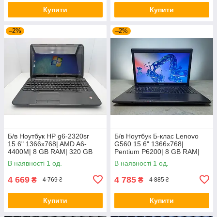
Купити
Купити
–2%
–2%
Б/в Ноутбук HP g6-2320sr
Б/в Ноутбук Б-клас Lenovo
15.6" 1366x768| AMD A6-
G560 15.6" 1366x768|
4400M| 8 GB RAM| 320 GB
Pentium P6200| 8 GB RAM|
HDD| Radeon HD 7520G
120 GB SSD| HD
В наявності 1 од.
В наявності 1 од.
4 669
4 785
₴
₴
4 769 ₴
4 885 ₴
Купити
Купити