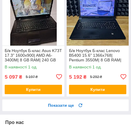
Б/в Ноутбук Б-клас Asus K73T
Б/в Ноутбук Б-клас Lenovo
17.3" 1600x900| AMD A6-
B5400 15.6" 1366x768|
3400M| 8 GB RAM| 240 GB
Pentium 3550M| 8 GB RAM|
SSD + 500 GB HDD| Radeon
128 GB SSD| HD
В наявності 1 од.
В наявності 1 од.
HD 6520G
5 097
5 192
₴
₴
5 197 ₴
5 292 ₴
Купити
Купити
Показати ще
Про нас