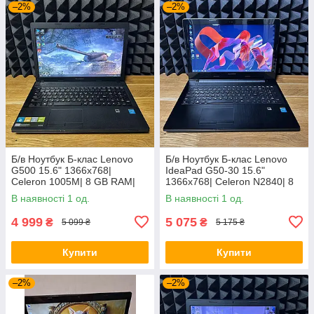
–2%
–2%
Б/в Ноутбук Б-клас Lenovo
Б/в Ноутбук Б-клас Lenovo
G500 15.6" 1366x768|
IdeaPad G50-30 15.6"
Celeron 1005M| 8 GB RAM|
1366x768| Celeron N2840| 8
128 GB SSD| HD
GB RAM| 128 GB SSD| HD
В наявності 1 од.
В наявності 1 од.
4 999
5 075
₴
₴
5 099 ₴
5 175 ₴
Купити
Купити
–2%
–2%