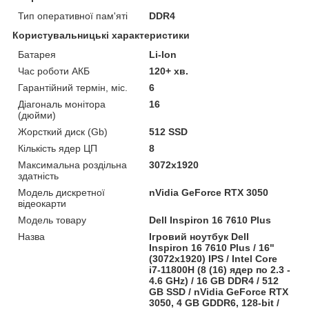
Тип оперативної пам'яті
DDR4
Користувальницькі характеристики
Батарея
Li-Ion
Час роботи АКБ
120+ хв.
Гарантійний термін, міс.
6
Діагональ монітора
16
(дюйми)
Жорсткий диск (Gb)
512 SSD
Кількість ядер ЦП
8
Максимальна роздільна
3072x1920
здатність
Модель дискретної
nVidia GeForce RTX 3050
відеокарти
Модель товару
Dell Inspiron 16 7610 Plus
Назва
Ігровий ноутбук Dell
Inspiron 16 7610 Plus / 16"
(3072x1920) IPS / Intel Core
i7-11800H (8 (16) ядер по 2.3 -
4.6 GHz) / 16 GB DDR4 / 512
GB SSD / nVidia GeForce RTX
3050, 4 GB GDDR6, 128-bit /