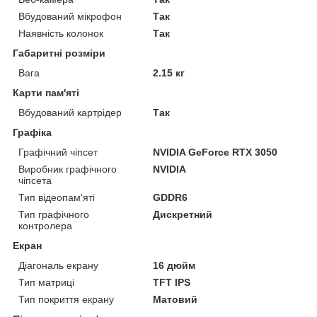
Вбудований мікрофон
Так
Наявність колонок
Так
Габаритні розміри
Вага
2.15 кг
Карти пам'яті
Вбудований картрідер
Так
Графіка
Графічний чіпсет
NVIDIA GeForce RTX 3050
Виробник графічного
NVIDIA
чіпсета
Тип відеопам'яті
GDDR6
Тип графічного
Дискретний
контролера
Екран
Діагональ екрану
16 дюйм
Тип матриці
TFT IPS
Тип покриття екрану
Матовий