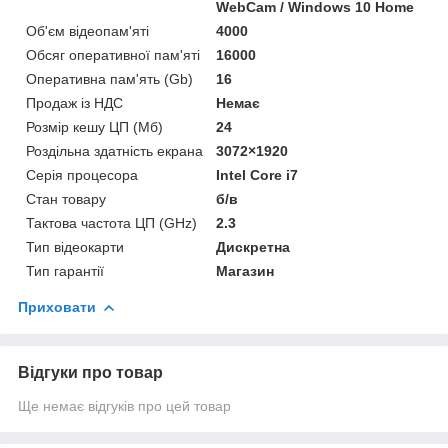
WebCam / Windows 10 Home
Об'єм відеопам'яті
4000
Обсяг оперативної пам'яті
16000
Оперативна пам'ять (Gb)
16
Продаж із НДС
Немає
Розмір кешу ЦП (Мб)
24
Роздільна здатність екрана
3072×1920
Серія процесора
Intel Core i7
Стан товару
б/в
Тактова частота ЦП (GHz)
2.3
Тип відеокарти
Дискретна
Тип гарантії
Магазин
Приховати
Відгуки про товар
Ще немає відгуків про цей товар