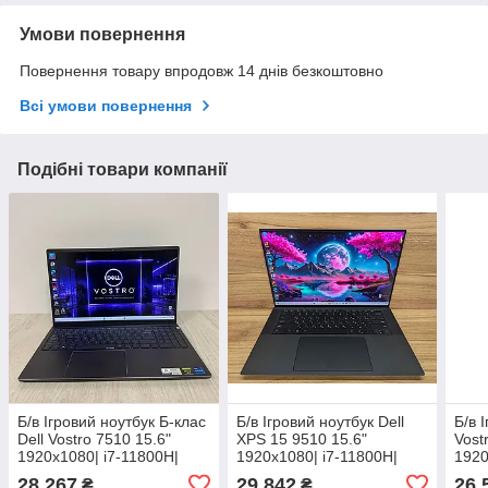
Умови повернення
Повернення товару впродовж 14 днів безкоштовно
Всі умови повернення
Подібні товари компанії
Б/в Ігровий ноутбук Б-клас
Б/в Ігровий ноутбук Dell
Б/в 
Dell Vostro 7510 15.6"
XPS 15 9510 15.6"
Vost
1920x1080| i7-11800H|
1920x1080| i7-11800H|
1920
16GB RAM| 512GB SSD|
16GB RAM| 512GB SSD|
1180
28 267
29 842
26 
₴
₴