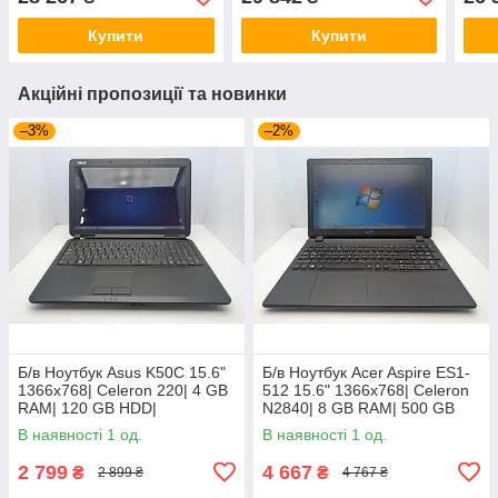
RTX 3050 Ti 4GB
RTX 3050 Ti 4GB
GB 
305
Купити
Купити
Акційні пропозиції та новинки
–3%
–2%
Б/в Ноутбук Asus K50C 15.6"
Б/в Ноутбук Acer Aspire ES1-
1366x768| Celeron 220| 4 GB
512 15.6" 1366x768| Celeron
RAM| 120 GB HDD|
N2840| 8 GB RAM| 500 GB
HDD| HD
В наявності 1 од.
В наявності 1 од.
2 799
4 667
₴
₴
2 899 ₴
4 767 ₴