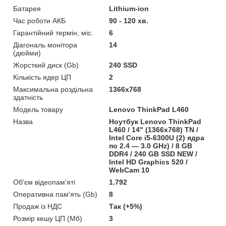
Батарея
Lithium-ion
Час роботи АКБ
90 - 120 хв.
Гарантійний термін, міс.
6
Діагональ монітора
14
(дюйми)
Жорсткий диск (Gb)
240 SSD
Кількість ядер ЦП
2
Максимальна роздільна
1366x768
здатність
Модель товару
Lenovo ThinkPad L460
Назва
Ноутбук Lenovo ThinkPad
L460 / 14" (1366x768) TN /
Intel Core i5-6300U (2) ядра
по 2.4 — 3.0 GHz) / 8 GB
DDR4 / 240 GB SSD NEW /
Intel HD Graphics 520 /
WebCam 10
Об'єм відеопам'яті
1.792
Оперативна пам'ять (Gb)
8
Продаж із НДС
Так (+5%)
Розмір кешу ЦП (Мб)
3