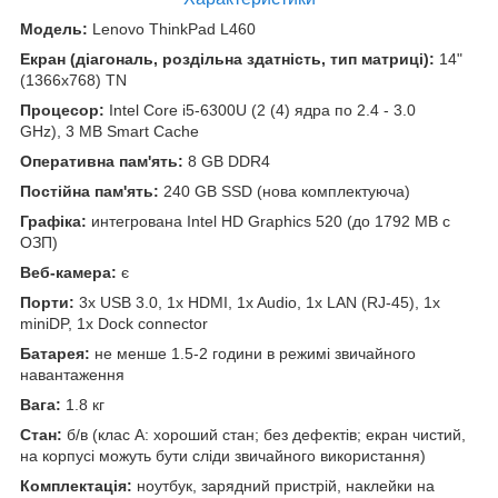
Модель:
Lenovo ThinkPad L460
Екран (діагональ, роздільна здатність, тип матриці):
14"
(1366x768) TN
Процесор:
Intel Core i5-6300U (2 (4) ядра по 2.4 - 3.0
GHz), 3 MB Smart Cache
Оперативна пам'ять:
8 GB DDR4
Постійна пам'ять:
240 GB SSD (нова комплектуюча)
Графіка:
интегрована Intel HD Graphics 520 (до 1792 MB с
ОЗП)
Веб-камера:
є
Порти:
3x USB 3.0, 1x HDMI, 1x Audio, 1x LAN (RJ-45), 1x
miniDP, 1x Dock connector
Батарея:
не менше 1.5-2 години в режимі звичайного
навантаження
Вага:
1.8 кг
Стан:
б/в (клас А: хороший стан; без дефектів; екран чистий,
на корпусі можуть бути сліди звичайного використання)
Комплектація:
ноутбук, зарядний пристрій, наклейки на