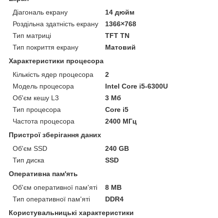
Діагональ екрану
14 дюйм
Роздільна здатність екрану
1366×768
Тип матриці
TFT TN
Тип покриття екрану
Матовий
Характеристики процесора
Кількість ядер процесора
2
Модель процесора
Intel Core i5-6300U
Об'єм кешу L3
3 Мб
Тип процесора
Core i5
Частота процесора
2400 МГц
Пристрої зберігання даних
Об'єм SSD
240 GB
Тип диска
SSD
Оперативна пам'ять
Об'єм оперативної пам'яті
8 MB
Тип оперативної пам'яті
DDR4
Користувальницькі характеристики