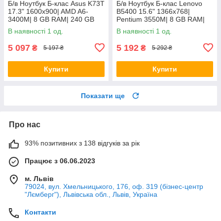
Б/в Ноутбук Б-клас Asus K73T
Б/в Ноутбук Б-клас Lenovo
17.3" 1600x900| AMD A6-
B5400 15.6" 1366x768|
3400M| 8 GB RAM| 240 GB
Pentium 3550M| 8 GB RAM|
SSD + 500 GB HDD| Radeon
128 GB SSD| HD
В наявності 1 од.
В наявності 1 од.
HD 6520G
5 097
5 192
₴
₴
5 197 ₴
5 292 ₴
Купити
Купити
Показати ще
Про нас
93% позитивних з 138 відгуків за рік
Працює з 06.06.2023
м. Львів
79024, вул. Хмельницького, 176, оф. 319 (бізнес-центр
"Лємберг"), Львівська обл., Львів, Україна
Контакти