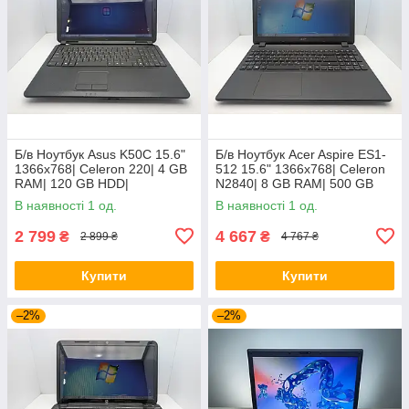
Б/в Ноутбук Asus K50C 15.6"
Б/в Ноутбук Acer Aspire ES1-
1366x768| Celeron 220| 4 GB
512 15.6" 1366x768| Celeron
RAM| 120 GB HDD|
N2840| 8 GB RAM| 500 GB
HDD| HD
В наявності 1 од.
В наявності 1 од.
2 799
4 667
₴
₴
2 899 ₴
4 767 ₴
Купити
Купити
–2%
–2%