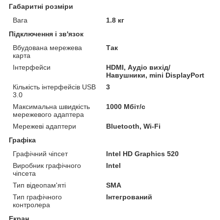
Габаритні розміри
Вага
1.8 кг
Підключення і зв'язок
Вбудована мережева
Так
карта
Інтерфейси
HDMI, Аудіо вихід/
Навушники, mini DisplayPort
Кількість інтерфейсів USB
3
3.0
Максимальна швидкість
1000 Мбіт/с
мережевого адаптера
Мережеві адаптери
Bluetooth, Wi-Fi
Графіка
Графічний чіпсет
Intel HD Graphics 520
Виробник графічного
Intel
чіпсета
Тип відеопам'яті
SMA
Тип графічного
Інтегрований
контролера
Екран