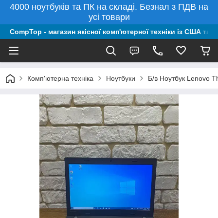
4000 ноутбуків та ПК на складі. Безнал з ПДВ на
усі товари
CompTop - магазин якісної комп'ютерної техніки із США та 
Комп'ютерна техніка
Ноутбуки
Б/в Ноутбук Lenovo T