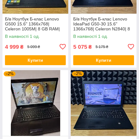
Б/в Ноутбук Б-клас Lenovo
Б/в Ноутбук Б-клас Lenovo
G500 15.6" 1366x768|
IdeaPad G50-30 15.6"
Celeron 1005M| 8 GB RAM|
1366x768| Celeron N2840| 8
128 GB SSD| HD
GB RAM| 128 GB SSD| HD
В наявності 1 од.
В наявності 1 од.
4 999
5 075
₴
₴
5 099 ₴
5 175 ₴
Купити
Купити
–2%
–2%