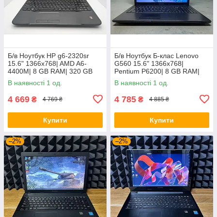
Б/в Ноутбук HP g6-2320sr
Б/в Ноутбук Б-клас Lenovo
15.6" 1366x768| AMD A6-
G560 15.6" 1366x768|
4400M| 8 GB RAM| 320 GB
Pentium P6200| 8 GB RAM|
HDD| Radeon HD 7520G
120 GB SSD| HD
В наявності 1 од.
В наявності 1 од.
4 669
4 785
₴
₴
4 769 ₴
4 885 ₴
Купити
Купити
–2%
–2%