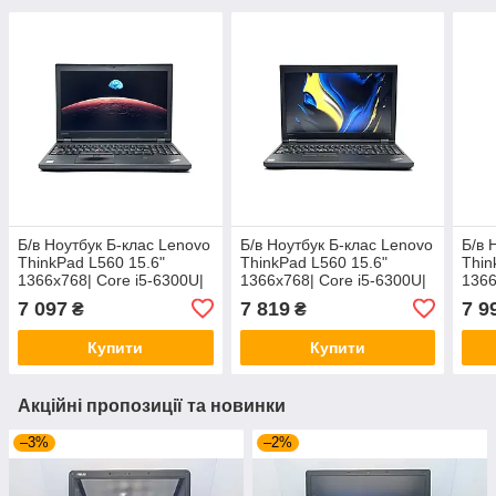
Б/в Ноутбук Б-клас Lenovo
Б/в Ноутбук Б-клас Lenovo
Б/в 
ThinkPad L560 15.6"
ThinkPad L560 15.6"
Thin
1366x768| Core i5-6300U|
1366x768| Core i5-6300U|
1366
8 GB RAM| 240 GB SSD|
8 GB RAM| 240 GB SSD|
8 GB
7 097
7 819
7 9
₴
₴
HD 520
HD 520
HD 
Купити
Купити
Акційні пропозиції та новинки
–3%
–2%