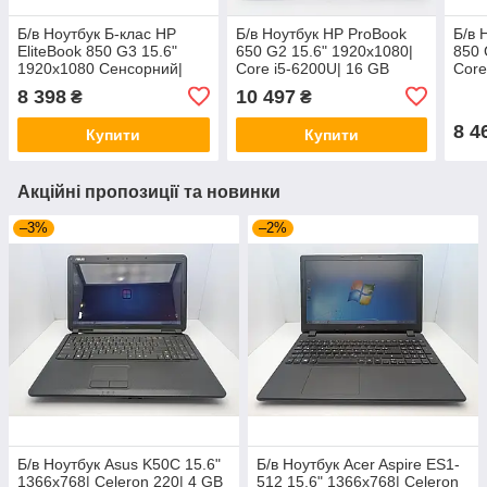
Б/в Ноутбук Б-клас HP
Б/в Ноутбук HP ProBook
Б/в 
EliteBook 850 G3 15.6"
650 G2 15.6" 1920x1080|
850 
1920x1080 Сенсорний|
Core i5-6200U| 16 GB
Core
Core i5-6300U| 8 GB RAM|
RAM| 256 GB SSD| HD 520
128 
8 398
10 497
₴
₴
240 GB SSD| HD 520
HDD
8 4
Купити
Купити
Акційні пропозиції та новинки
–3%
–2%
Б/в Ноутбук Asus K50C 15.6"
Б/в Ноутбук Acer Aspire ES1-
1366x768| Celeron 220| 4 GB
512 15.6" 1366x768| Celeron