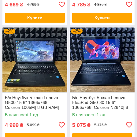
4 669
4 785
₴
₴
4 769 ₴
4 885 ₴
Купити
Купити
–2%
–2%
Б/в Ноутбук Б-клас Lenovo
Б/в Ноутбук Б-клас Lenovo
G500 15.6" 1366x768|
IdeaPad G50-30 15.6"
Celeron 1005M| 8 GB RAM|
1366x768| Celeron N2840| 8
128 GB SSD| HD
GB RAM| 128 GB SSD| HD
В наявності 1 од.
В наявності 1 од.
4 999
5 075
₴
₴
5 099 ₴
5 175 ₴