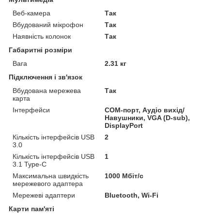
Веб-камера
Так
Вбудований мікрофон
Так
Наявність колонок
Так
Габаритні розміри
Вага
2.31 кг
Підключення і зв'язок
Вбудована мережева
Так
карта
Інтерфейси
COM-порт, Аудіо вихід/
Навушники, VGA (D-sub),
DisplayPort
Кількість інтерфейсів USB
2
3.0
Кількість інтерфейсів USB
1
3.1 Type-C
Максимальна швидкість
1000 Мбіт/с
мережевого адаптера
Мережеві адаптери
Bluetooth, Wi-Fi
Карти пам'яті