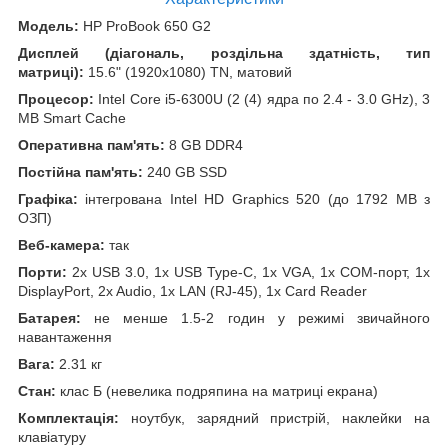
Модель:
HP ProBook 650 G2
Дисплей (діагональ, роздільна здатність, тип
матриці):
15.6" (1920x1080) TN, матовий
Процесор:
Intel Core i5-6300U (2 (4) ядра по 2.4 - 3.0 GHz), 3
MB Smart Cache
Оперативна пам'ять:
8 GB DDR4
Постійна пам'ять:
240 GB SSD
Графіка:
інтегрована Intel HD Graphics 520 (до 1792 MB з
ОЗП)
Веб-камера:
так
Порти:
2x USB 3.0, 1x USB Type-C, 1x VGA, 1x COM-порт, 1x
DisplayPort, 2x Audio, 1x LAN (RJ-45), 1x Card Reader
Батарея:
не менше 1.5-2 годин у режимі звичайного
навантаження
Вага:
2.31 кг
Стан:
клас Б (невелика подряпина на матриці екрана)
Комплектація:
ноутбук, зарядний пристрій, наклейки на
клавіатуру