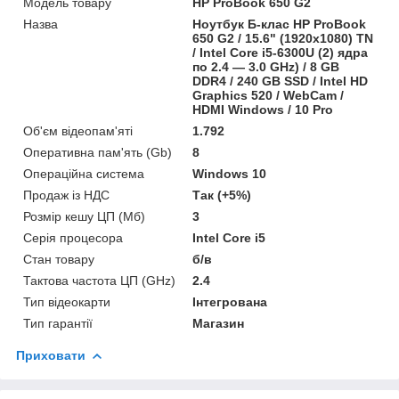
Модель товару
HP ProBook 650 G2
Назва
Ноутбук Б-клас HP ProBook
650 G2 / 15.6" (1920x1080) TN
/ Intel Core i5-6300U (2) ядра
по 2.4 — 3.0 GHz) / 8 GB
DDR4 / 240 GB SSD / Intel HD
Graphics 520 / WebCam /
HDMI Windows / 10 Pro
Об'єм відеопам'яті
1.792
Оперативна пам'ять (Gb)
8
Операційна система
Windows 10
Продаж із НДС
Так (+5%)
Розмір кешу ЦП (Мб)
3
Серія процесора
Intel Core i5
Стан товару
б/в
Тактова частота ЦП (GHz)
2.4
Тип відеокарти
Інтегрована
Тип гарантії
Магазин
Приховати