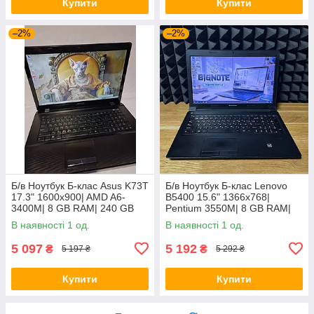
Купити
Купити
–2%
–2%
Б/в Ноутбук Б-клас Asus K73T
Б/в Ноутбук Б-клас Lenovo
17.3" 1600x900| AMD A6-
B5400 15.6" 1366x768|
3400M| 8 GB RAM| 240 GB
Pentium 3550M| 8 GB RAM|
SSD + 500 GB HDD| Radeon
128 GB SSD| HD
В наявності 1 од.
В наявності 1 од.
HD 6520G
5 097
5 192
₴
₴
5 197 ₴
5 292 ₴
Купити
Купити