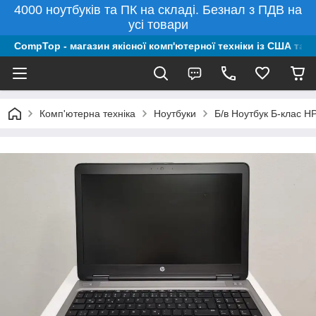
4000 ноутбуків та ПК на складі. Безнал з ПДВ на
усі товари
CompTop - магазин якісної комп'ютерної техніки із США та 
Комп'ютерна техніка
Ноутбуки
Б/в Ноутбук Б-клас H