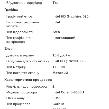
Вбудований картрідер
Так
Графіка
Графічний чіпсет
Intel HD Graphics 520
Виробник графічного
Intel
чіпсета
Тип відеопам'яті
SMA
Тип графічного
Інтегрований
контролера
Екран
Діагональ екрану
15.6 дюйм
Роздільна здатність екрану
Full HD (1920×1080)
Тип матриці
TFT TN
Тип покриття екрану
Матовий
Характеристики процесора
Кількість ядер процесора
2
Модель процесора
Intel Core i5-6300U
Об'єм кешу L3
3 Мб
Тип процесора
Core i5