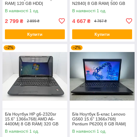
RAM| 120 GB HDD|
N2840| 8 GB RAM| 500 GB
HDD| HD
В наявності 1 од.
В наявності 1 од.
2 799
4 667
₴
₴
2 899 ₴
4 767 ₴
Купити
Купити
–2%
–2%
Б/в Ноутбук HP g6-2320sr
Б/в Ноутбук Б-клас Lenovo
15.6" 1366x768| AMD A6-
G560 15.6" 1366x768|
4400M| 8 GB RAM| 320 GB
Pentium P6200| 8 GB RAM|
HDD| Radeon HD 7520G
120 GB SSD| HD
В наявності 1 од.
В наявності 1 од.