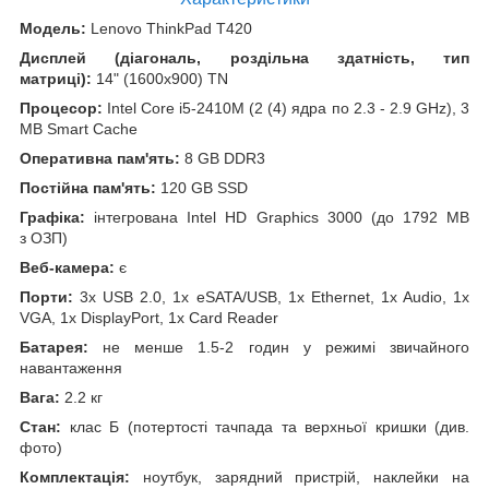
Модель:
Lenovo ThinkPad T420
Дисплей (діагональ, роздільна здатність, тип
матриці):
14" (1600x900) TN
Процесор:
Intel Core i5-2410M (2 (4) ядра по 2.3 - 2.9 GHz), 3
MB Smart Cache
Оперативна пам'ять:
8 GB DDR3
Постійна пам'ять:
120 GB SSD
Графіка:
інтегрована Intel HD Graphics 3000 (до 1792 MB
з ОЗП)
Веб-камера:
є
Порти:
3x USB 2.0, 1x eSATA/USB, 1x Ethernet, 1x Audio, 1x
VGA, 1x DisplayPort, 1x Card Reader
Батарея:
не менше 1.5-2 годин у режимі звичайного
навантаження
Вага:
2.2 кг
Стан:
клас Б (потертості тачпада та верхньої кришки (див.
фото)
Комплектація:
ноутбук, зарядний пристрій, наклейки на