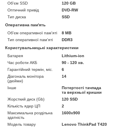
Об'єм SSD
120 GB
Оптичний привід
DVD-RW
Тип диска
SSD
Оперативна пам'ять
Об'єм оперативної пам'яті
8 MB
Тип оперативної пам'яті
DDR3
Користувальницькі характеристики
Батарея
Lithium-ion
Час роботи АКБ
90 - 120 хв.
Гарантійний термін, міс.
6
Діагональ монітора
14
(дюйми)
Інше
Потертості тачпада
та верхньої кришки
Жорсткий диск (Gb)
120 SSD
Кількість ядер ЦП
2
Максимальна роздільна
1600x900
здатність
Модель товару
Lenovo ThinkPad T420