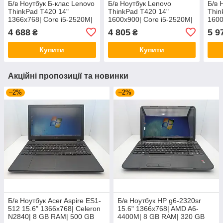
Б/в Ноутбук Б-клас Lenovo
Б/в Ноутбук Lenovo
Б/в 
ThinkPad T420 14"
ThinkPad T420 14"
Thin
1366x768| Core i5-2520M|
1600x900| Core i5-2520M|
1600
8 GB RAM| 120 GB SSD|
8 GB RAM| 320 GB HDD|
8 GB
4 688
4 805
5 9
₴
₴
HD 3000
HD 3000
HD 
Купити
Купити
Акційні пропозиції та новинки
–2%
–2%
Б/в Ноутбук Acer Aspire ES1-
Б/в Ноутбук HP g6-2320sr
512 15.6" 1366x768| Celeron
15.6" 1366x768| AMD A6-
N2840| 8 GB RAM| 500 GB
4400M| 8 GB RAM| 320 GB