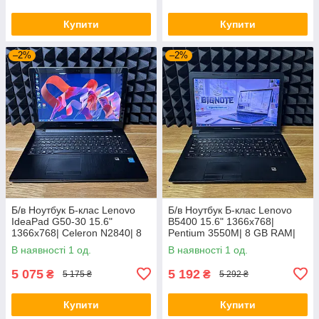
Купити
Купити
–2%
–2%
Б/в Ноутбук Б-клас Lenovo
Б/в Ноутбук Б-клас Lenovo
IdeaPad G50-30 15.6"
B5400 15.6" 1366x768|
1366x768| Celeron N2840| 8
Pentium 3550M| 8 GB RAM|
GB RAM| 128 GB SSD| HD
128 GB SSD| HD
В наявності 1 од.
В наявності 1 од.
5 075
5 192
₴
₴
5 175 ₴
5 292 ₴
Купити
Купити