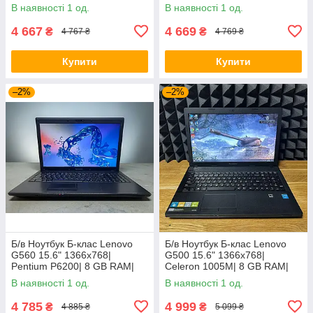
HDD| HD
HDD| Radeon HD 7520G
В наявності 1 од.
В наявності 1 од.
4 667
4 669
₴
₴
4 767 ₴
4 769 ₴
Купити
Купити
–2%
–2%
Б/в Ноутбук Б-клас Lenovo
Б/в Ноутбук Б-клас Lenovo
G560 15.6" 1366x768|
G500 15.6" 1366x768|
Pentium P6200| 8 GB RAM|
Celeron 1005M| 8 GB RAM|
120 GB SSD| HD
128 GB SSD| HD
В наявності 1 од.
В наявності 1 од.
4 785
4 999
₴
₴
4 885 ₴
5 099 ₴