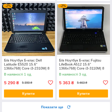
–2%
–2%
Б/в Ноутбук Б-клас Dell
Б/в Ноутбук Б-клас Fujitsu
Latitude E5520 15.6"
LifeBook A512 15.6"
1366x768| Core i3-2310M| 8
1366x768| Core i3-3110M| 8
GB RAM| 128 GB SSD| HD
GB RAM| 320 GB HDD| HD
В наявності 1 од.
В наявності 3 од.
3000
4000
5 290
5 363
₴
₴
5 390 ₴
5 463 ₴
Купити
Купити
Показати ще