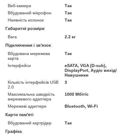
Веб-камера
Так
Вбудований мікрофон
Так
Наявність колонок
Так
Габаритні розміри
Вага
2.2 кг
Підключення і зв'язок
Вбудована мережева
Так
карта
Інтерфейси
eSATA, VGA (D-sub),
DisplayPort, Аудіо вихід/
Навушники
Кількість інтерфейсів USB
3
2.0
Максимальна швидкість
1000 Мбіт/с
мережевого адаптера
Мережеві адаптери
Bluetooth, Wi-Fi
Карти пам'яті
Вбудований картрідер
Так
Графіка