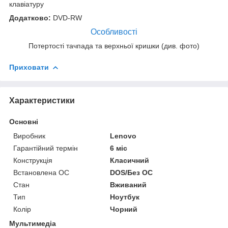
клавіатуру
Додатково:
DVD-RW
Особливості
Потертості тачпада та верхньої кришки (див. фото)
Приховати
Характеристики
Основні
Виробник
Lenovo
Гарантійний термін
6 міс
Конструкція
Класичний
Встановлена ОС
DOS/Без ОС
Стан
Вживаний
Тип
Ноутбук
Колір
Чорний
Мультимедіа