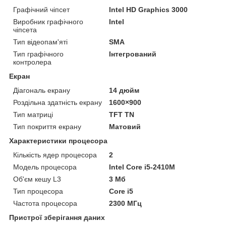
Графічний чіпсет
Intel HD Graphics 3000
Виробник графічного
Intel
чіпсета
Тип відеопам'яті
SMA
Тип графічного
Інтегрований
контролера
Екран
Діагональ екрану
14 дюйм
Роздільна здатність екрану
1600×900
Тип матриці
TFT TN
Тип покриття екрану
Матовий
Характеристики процесора
Кількість ядер процесора
2
Модель процесора
Intel Core i5-2410M
Об'єм кешу L3
3 Мб
Тип процесора
Core i5
Частота процесора
2300 МГц
Пристрої зберігання даних