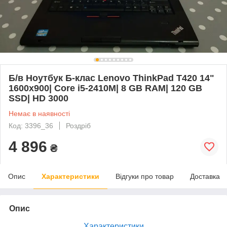
Б/в Ноутбук Б-клас Lenovo ThinkPad T420 14"
1600x900| Core i5-2410M| 8 GB RAM| 120 GB
SSD| HD 3000
Немає в наявності
Код: 3396_36
Роздріб
4 896
₴
Опис
Характеристики
Відгуки про товар
Доставка
Опис
Характеристики