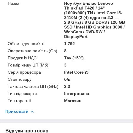
Назва
Ноутбук Б-клас Lenovo
ThinkPad T420 / 14"
(1600x900) TN / Intel Core i5-
2410M (2 (4) ядра по 2.3 —
2.9 GHz) / 8 GB DDR3 / 120 GB
SSD / Intel HD Graphics 3000 /
WebCam / DVD-RW /
DisplayPort
Об'єм відеопам'яті
1.792
Оперативна пам'ять (Gb)
8
Продаж із НДС
Так (+5%)
Розмір кешу ЦП (Мб)
3
Серія процесора
Intel Core i5
Стан товару
б/в
Тактова частота ЦП (GHz)
2.3
Тип відеокарти
Інтегрована
Тип гарантії
Магазин
Приховати
Відгуки про товар