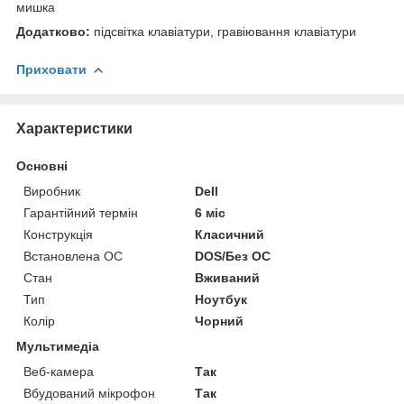
мишка
Додатково:
підсвітка клавіатури, гравіювання клавіатури
Приховати
Характеристики
Основні
Виробник
Dell
Гарантійний термін
6 міс
Конструкція
Класичний
Встановлена ОС
DOS/Без ОС
Стан
Вживаний
Тип
Ноутбук
Колір
Чорний
Мультимедіа
Веб-камера
Так
Вбудований мікрофон
Так