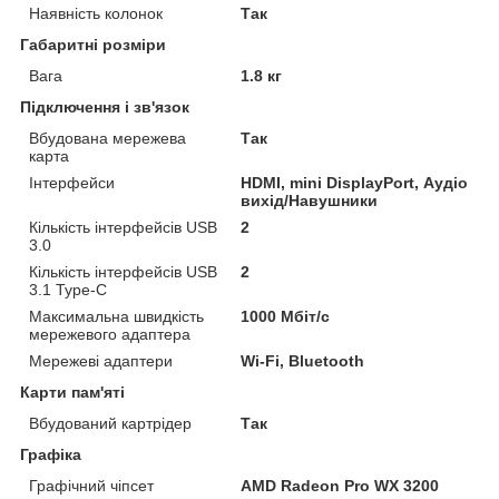
Наявність колонок
Так
Габаритні розміри
Вага
1.8 кг
Підключення і зв'язок
Вбудована мережева
Так
карта
Інтерфейси
HDMI, mini DisplayPort, Аудіо
вихід/Навушники
Кількість інтерфейсів USB
2
3.0
Кількість інтерфейсів USB
2
3.1 Type-C
Максимальна швидкість
1000 Мбіт/с
мережевого адаптера
Мережеві адаптери
Wi-Fi, Bluetooth
Карти пам'яті
Вбудований картрідер
Так
Графіка
Графічний чіпсет
AMD Radeon Pro WX 3200