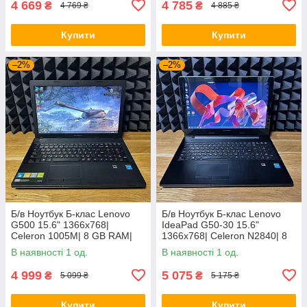
4 669
4 785
₴
₴
4 769 ₴
4 885 ₴
Купити
Купити
–2%
–2%
Б/в Ноутбук Б-клас Lenovo
Б/в Ноутбук Б-клас Lenovo
G500 15.6" 1366x768|
IdeaPad G50-30 15.6"
Celeron 1005M| 8 GB RAM|
1366x768| Celeron N2840| 8
128 GB SSD| HD
GB RAM| 128 GB SSD| HD
В наявності 1 од.
В наявності 1 од.
4 999
5 075
₴
₴
5 099 ₴
5 175 ₴
Купити
Купити