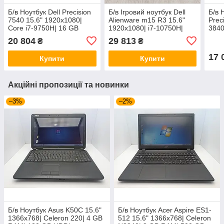
Б/в Ноутбук Dell Precision
Б/в Ігровий ноутбук Dell
Б/в 
7540 15.6" 1920x1080|
Alienware m15 R3 15.6"
Prec
Core i7-9750H| 16 GB
1920x1080| i7-10750H|
3840
RAM| 512 GB SSD| Quadro
16GB RAM| 512GB SSD|
16 G
20 804
29 813
₴
₴
T2000 4GB
Radeon Pro 5500M 4GB
Qua
17 
Купити
Купити
Акційні пропозиції та новинки
–3%
–2%
Б/в Ноутбук Asus K50C 15.6"
Б/в Ноутбук Acer Aspire ES1-
1366x768| Celeron 220| 4 GB
512 15.6" 1366x768| Celeron