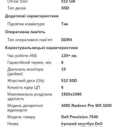
Об'єм SSD
512 GB
Тип диска
SSD
Додаткові характеристики
Підсвітка клавіатури
Так
Оперативна пам'ять
Тип оперативної пам'яті
DDR4
Користувальницькі характеристики
Час роботи АКБ
120+ хв.
Гарантійний термін, міс.
6
Діагональ монітора
15
(дюйми)
Жорсткий диск (Gb)
512 SSD
Кількість ядер ЦП
6
Максимальна роздільна
1920x1080
здатність
Модель дискретної
AMD Radeon Pro WX 3200
відеокарти
Модель товару
Dell Precision 7540
Назва
Ігровий ноутбук Dell