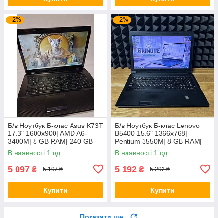
–2%
–2%
Б/в Ноутбук Б-клас Asus K73T
Б/в Ноутбук Б-клас Lenovo
17.3" 1600x900| AMD A6-
B5400 15.6" 1366x768|
3400M| 8 GB RAM| 240 GB
Pentium 3550M| 8 GB RAM|
SSD + 500 GB HDD| Radeon
128 GB SSD| HD
В наявності 1 од.
В наявності 1 од.
HD 6520G
5 097
5 192
₴
₴
5 197 ₴
5 292 ₴
Купити
Купити
Показати ще