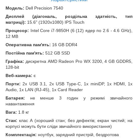
Модель:
Dell Precision 7540
Дисплей (діагональ, роздільна здатність, тип
матриці):
15.6" (1920x1080) IPS Touch
Процесор:
Intel Core i7-9850H (6 (12) ядер по 2.6 - 4.6 GHz),
12 MB
Оперативна пам'ять:
16 GB DDR4
Постійна пам'ять:
512 GB SSD
Графіка:
дискретна AMD Radeon Pro WX 3200, 4 GB GDDR5,
128-bit
Веб-камера:
є
Порти:
2x USB 3.1, 2x USB Type-C, 1x miniDP, 1x HDMI, 1x
Audio, 1x LAN (RJ-45), 1x Card Reader
Батарея:
не менше 3 годин у режимі звичайного
навантаження
Вага:
1.8 кг
Стан:
клас А (хороший стан; без дефектів; екран чистий; на
корпусі можуть бути сліди звичайного використання)
Комплектація:
ноутбук, зарядний пристрій, бездротова