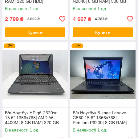
RAM| 120 GB HDD|
N2840| 8 GB RAM| 500 GB
HDD| HD
В наявності 1 од.
В наявності 1 од.
2 799
4 667
₴
₴
2 899 ₴
4 767 ₴
Купити
Купити
–2%
–2%
Б/в Ноутбук HP g6-2320sr
Б/в Ноутбук Б-клас Lenovo
15.6" 1366x768| AMD A6-
G560 15.6" 1366x768|
4400M| 8 GB RAM| 320 GB
Pentium P6200| 8 GB RAM|
HDD| Radeon HD 7520G
120 GB SSD| HD
В наявності 1 од.
В наявності 1 од.