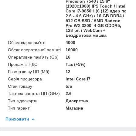
Precision 7540 / 15.6"
(1920x1080) IPS Touch / Intel
Core i7-9850H (6 (12) ядер по
2.6 - 4.6 GHz) / 16 GB DDR4 /
512 GB SSD / AMD Radeon
Pro WX 3200, 4 GB GDDR5,
128-bit / WebCam +
Бездротова мишка
Об'єм відеопам'яті
4000
Обсяг оперативної пам'яті
16000
Оперативна пам'ять (Gb)
16
Продаж із НДС
Так (+5%)
Розмір кешу ЦП (Мб)
12
Серія процесора
Intel Core i7
Стан товару
б/в
Тактова частота ЦП (GHz)
2.6
Тип відеокарти
Дискретна
Тип гарантії
Магазин
Приховати