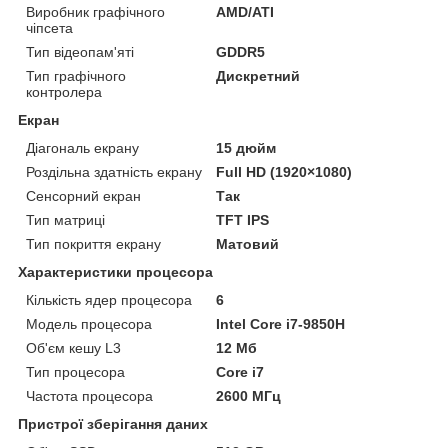
Виробник графічного
AMD/ATI
чіпсета
Тип відеопам'яті
GDDR5
Тип графічного
Дискретний
контролера
Екран
Діагональ екрану
15 дюйм
Роздільна здатність екрану
Full HD (1920×1080)
Сенсорний екран
Так
Тип матриці
TFT IPS
Тип покриття екрану
Матовий
Характеристики процесора
Кількість ядер процесора
6
Модель процесора
Intel Core i7-9850H
Об'єм кешу L3
12 Мб
Тип процесора
Core i7
Частота процесора
2600 МГц
Пристрої зберігання даних