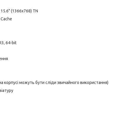
15.6" (1366х768) TN
t Cache
3, 64-bit
ення
 на корпусі можуть бути сліди звичайного використання)
віатуру