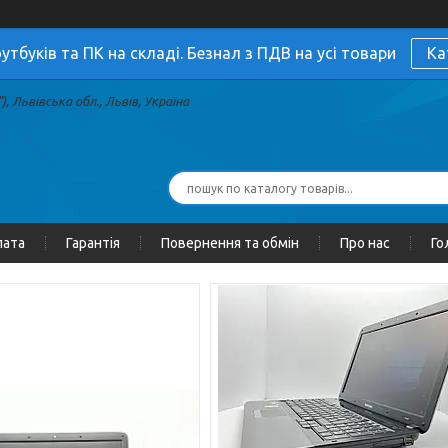
утбуків та ПК на складі. Безнал з ПДВ на усі товари
Ка
, Львівська обл., Львів, Україна
лата
Гарантія
Повернення та обмін
Про нас
Го