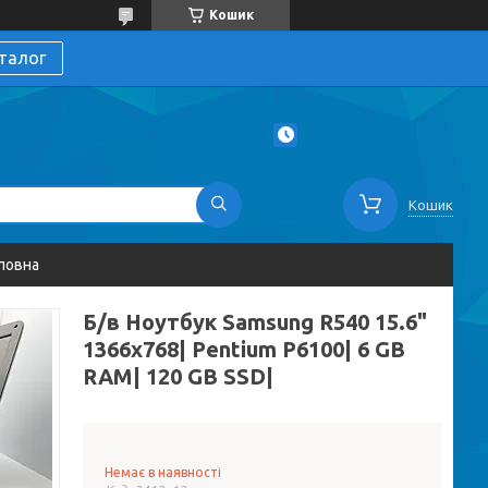
Кошик
талог
Кошик
ловна
Б/в Ноутбук Samsung R540 15.6"
1366x768| Pentium P6100| 6 GB
RAM| 120 GB SSD|
Немає в наявності