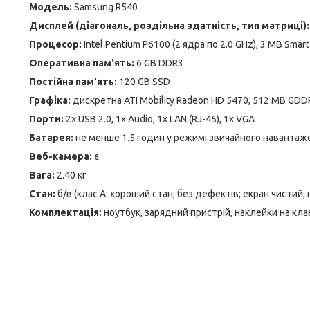
Модель:
Samsung R540
Дисплей (діагональ, роздільна здатність, тип матриці):
Процесор:
Intel Pentium P6100 (2 ядра по 2.0 GHz), 3 MB Smar
Оперативна пам'ять:
6 GB DDR3
Постійна пам'ять:
120 GB SSD
Графіка:
дискретна ATI Mobility Radeon HD 5470, 512 MB GDDR
Порти:
2x USB 2.0, 1x Audio, 1x LAN (RJ-45), 1x VGA
Батарея:
не менше 1.5 годин у режимі звичайного навантаж
Веб-камера:
є
Вага:
2.40 кг
Стан:
б/в (клас А: хороший стан; без дефектів; екран чистий;
Комплектація:
ноутбук, зарядний пристрій, наклейки на кла