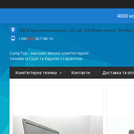
4000 но
79024, вул. Хмельницького, 176, оф. 319 (бізнес-центр "Лємберг")
+380
(68)
857-88-16
CompTop - магазин якісної комп'ютерної
техніки із США та Європи з гарантією
Комп'ютерна техніка
Контакти
Доставка та оп