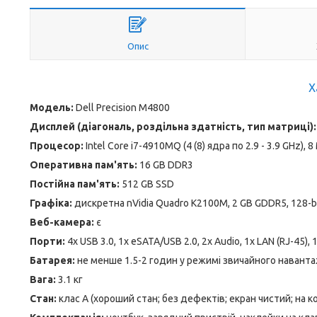
Опис
Х
Модель:
Dell Precision M4800
Дисплей (діагональ, роздільна здатність, тип матриці):
Процесор:
Intel Core i7-4910MQ (4 (8) ядра по 2.9 - 3.9 GHz), 
Оперативна пам'ять:
16 GB DDR3
Постійна пам'ять:
512 GB SSD
Графіка:
дискретна nVidia Quadro K2100M, 2 GB GDDR5, 128-b
Веб-камера:
є
Порти:
4x USB 3.0, 1x eSATA/USB 2.0, 2x Audio, 1x LAN (RJ-45), 
Батарея:
не менше 1.5-2 годин у режимі звичайного навант
Вага:
3.1 кг
Стан:
клас А (хороший стан; без дефектів; екран чистий; на 