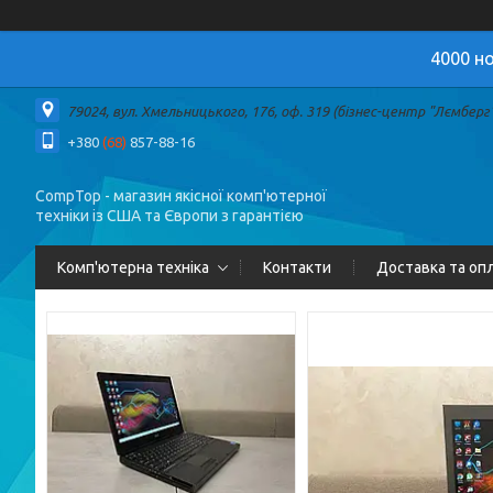
4000 но
79024, вул. Хмельницького, 176, оф. 319 (бізнес-центр "Лємберг")
+380
(68)
857-88-16
CompTop - магазин якісної комп'ютерної
техніки із США та Європи з гарантією
Комп'ютерна техніка
Контакти
Доставка та оп