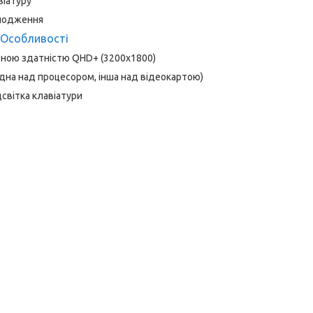
віатуру
олодження
Особливості
ьною здатністю QHD+ (3200x1800)
дна над процесором, інша над відеокартою)
дсвітка клавіатури