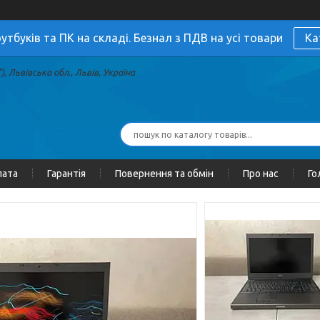
утбуків та ПК на складі. Безнал з ПДВ на усі товари
Ка
, Львівська обл., Львів, Україна
лата
Гарантія
Повернення та обмін
Про нас
Го