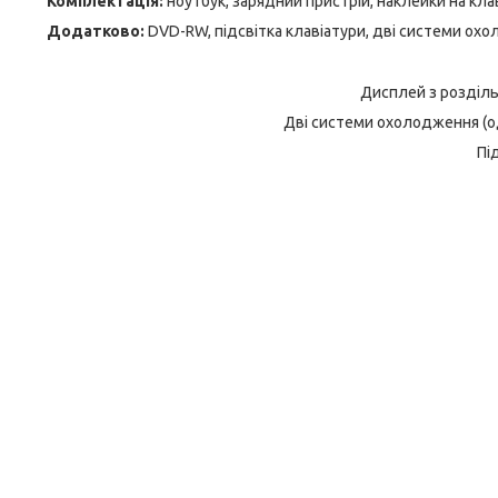
Комплектація:
ноутбук, зарядний пристрій, наклейки на кла
Додатково:
DVD-RW, підсвітка клавіатури, дві системи ох
Дисплей з розділ
Дві системи охолодження (о
Пі