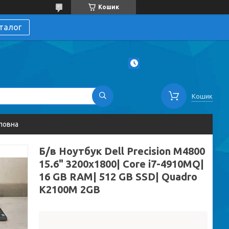
Кошик
талог
Кошик
ловна
Б/в Ноутбук Dell Precision M4800
15.6" 3200x1800| Core i7-4910MQ|
16 GB RAM| 512 GB SSD| Quadro
K2100M 2GB