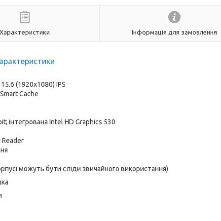
Характеристики
Інформація для замовлення
арактеристики
:
15.6 (1920x1080) IPS
B Smart Cache
; інтегрована Intel HD Graphics 530
d Reader
ння
корпусі можуть бути сліди звичайного використання)
шка
и