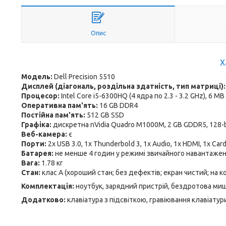
Опис
Х
Модель:
Dell Precision 5510
Дисплей (діагональ, роздільна здатність, тип матриці)
Процесор:
Intel Core i5-6300HQ (4 ядра по 2.3 - 3.2 GHz), 6 M
Оперативна пам'ять:
16 GB DDR4
Постійна пам'ять:
512 GB SSD
Графіка:
дискретна nVidia Quadro M1000M, 2 GB GDDR5, 128-bit
Веб-камера:
є
Порти:
2x USB 3.0, 1x Thunderbold 3, 1x Audio, 1x HDMI, 1x Car
Батарея:
не менше 4 годин у режимі звичайного навантаже
Вага:
1.78 кг
Стан:
клас А (хороший стан; без дефектів; екран чистий; на 
Комплектація:
ноутбук, зарядний пристрій, бездротова ми
Додатково:
клавіатура з підсвіткою, гравіювання клавіатур