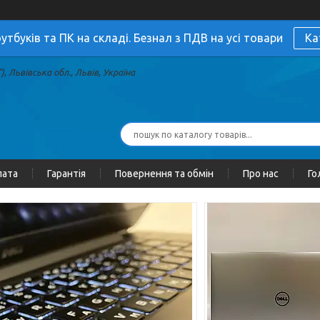
утбуків та ПК на складі. Безнал з ПДВ на усі товари
Ка
, Львівська обл., Львів, Україна
лата
Гарантія
Повернення та обмін
Про нас
Го