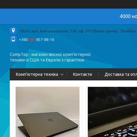
4000 но
79024, вул. Хмельницького, 176, оф. 319 (бізнес-центр "Лємберг")
+380
(68)
857-88-16
CompTop - магазин якісної комп'ютерної
техніки із США та Європи з гарантією
Комп'ютерна техніка
Контакти
Доставка та оп