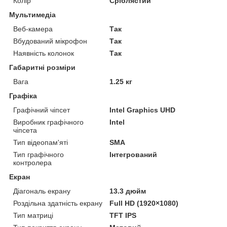
Колір
Сріблястий
Мультимедіа
Веб-камера
Так
Вбудований мікрофон
Так
Наявність колонок
Так
Габаритні розміри
Вага
1.25 кг
Графіка
Графічний чіпсет
Intel Graphics UHD
Виробник графічного
Intel
чіпсета
Тип відеопам'яті
SMA
Тип графічного
Інтегрований
контролера
Екран
Діагональ екрану
13.3 дюйм
Роздільна здатність екрану
Full HD (1920×1080)
Тип матриці
TFT IPS