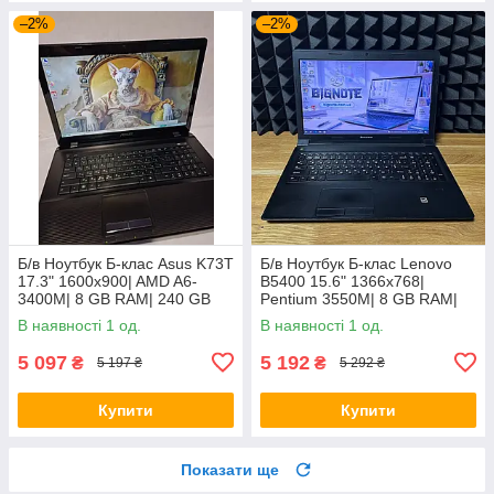
–2%
–2%
Б/в Ноутбук Б-клас Asus K73T
Б/в Ноутбук Б-клас Lenovo
17.3" 1600x900| AMD A6-
B5400 15.6" 1366x768|
3400M| 8 GB RAM| 240 GB
Pentium 3550M| 8 GB RAM|
SSD + 500 GB HDD| Radeon
128 GB SSD| HD
В наявності 1 од.
В наявності 1 од.
HD 6520G
5 097
5 192
₴
₴
5 197 ₴
5 292 ₴
Купити
Купити
Показати ще