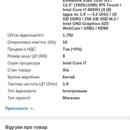
EliteBook x360 1030 G3 /
13.3" (1920x1080) IPS Touch /
Intel Core i7-8650U (4 (8)
ядра по 1.9 — 4.2 GHz) / 16
GB DDR3 / 256 GB SSD M.2 /
Intel UHD Graphics 620
WebCam / USB1 / HDMI
Об'єм відеопам'яті
1.792
Оперативна пам'ять (Gb)
16
Продаж із НДС
Так (+5%)
Розмір кешу ЦП (Мб)
8
Серія процесора
Intel Core i7
Стан товару
б/в
Країна-виробник
Китай
Тактова частота ЦП (GHz)
1.9
Тип відеокарти
Інтегрована
Тип гарантії
Магазин
Приховати
Відгуки про товар