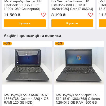
Б/в Ультрабук Б-клас HP
Б/в Ультрабук Б-клас HP
Б/в 
EliteBook 830 G5 13.3"
EliteBook 830 G5 13.3"
Elit
1920x1080 Сенсорний|
1920x1080| Core i7-8650U|
13.3
Core i7-8650U| 16 GB
8 GB RAM| 256 GB SSD|
865
11 589
8 190
11 
₴
₴
RAM| 512 GB SSD| UHD
UHD 620
SSD
620
Купити
Купити
Акційні пропозиції та новинки
–3%
–2%
Б/в Ноутбук Asus K50C 15.6"
Б/в Ноутбук Acer Aspire ES1-
1366x768| Celeron 220| 4 GB
512 15.6" 1366x768| Celeron
RAM| 120 GB HDD|
N2840| 8 GB RAM| 500 GB