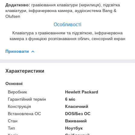
Додатково:
гравіювання клавіатури (кирилиця), підсвітка
клавіатури, інфрачервона камера, аудіосистема Bang &
Olufsen
Особливості
Клавіатура з гравіюванням та підсвіткою, інфрачервона
камера з функцією розпізнавання облич, сенсорний екран
Приховати
Характеристики
Основні
Виробник
Hewlett Packard
Гарантійний термін
6 міс
Конструкція
Класичний
Встановлена ОС
DOS/Без ОС
Стан
Вживаний
Тип
Ноутбук