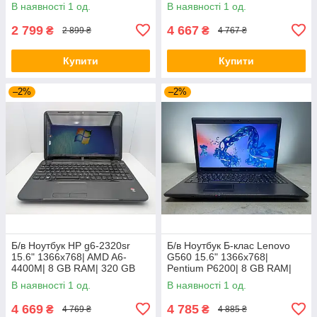
HDD| HD
В наявності 1 од.
В наявності 1 од.
2 799
4 667
₴
₴
2 899 ₴
4 767 ₴
Купити
Купити
–2%
–2%
Б/в Ноутбук HP g6-2320sr
Б/в Ноутбук Б-клас Lenovo
15.6" 1366x768| AMD A6-
G560 15.6" 1366x768|
4400M| 8 GB RAM| 320 GB
Pentium P6200| 8 GB RAM|
HDD| Radeon HD 7520G
120 GB SSD| HD
В наявності 1 од.
В наявності 1 од.
4 669
4 785
₴
₴
4 769 ₴
4 885 ₴