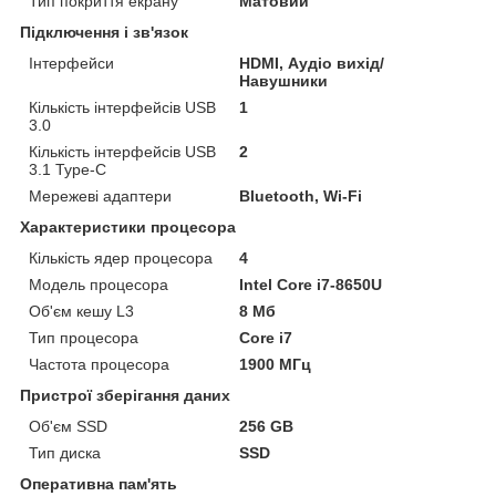
Тип покриття екрану
Матовий
Підключення і зв'язок
Інтерфейси
HDMI, Аудіо вихід/
Навушники
Кількість інтерфейсів USB
1
3.0
Кількість інтерфейсів USB
2
3.1 Type-C
Мережеві адаптери
Bluetooth, Wi-Fi
Характеристики процесора
Кількість ядер процесора
4
Модель процесора
Intel Core i7-8650U
Об'єм кешу L3
8 Мб
Тип процесора
Core i7
Частота процесора
1900 МГц
Пристрої зберігання даних
Об'єм SSD
256 GB
Тип диска
SSD
Оперативна пам'ять