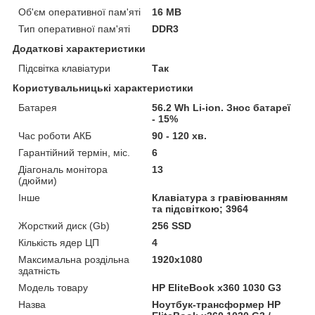
Об'єм оперативної пам'яті
16 MB
Тип оперативної пам'яті
DDR3
Додаткові характеристики
Підсвітка клавіатури
Так
Користувальницькі характеристики
Батарея
56.2 Wh Li-ion. Знос батареї
- 15%
Час роботи АКБ
90 - 120 хв.
Гарантійний термін, міс.
6
Діагональ монітора
13
(дюйми)
Інше
Клавіатура з гравіюванням
та підсвіткою; 3964
Жорсткий диск (Gb)
256 SSD
Кількість ядер ЦП
4
Максимальна роздільна
1920x1080
здатність
Модель товару
HP EliteBook x360 1030 G3
Назва
Ноутбук-трансформер HP