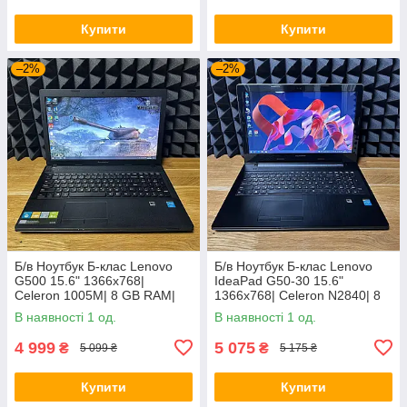
Купити
Купити
–2%
–2%
Б/в Ноутбук Б-клас Lenovo
Б/в Ноутбук Б-клас Lenovo
G500 15.6" 1366x768|
IdeaPad G50-30 15.6"
Celeron 1005M| 8 GB RAM|
1366x768| Celeron N2840| 8
128 GB SSD| HD
GB RAM| 128 GB SSD| HD
В наявності 1 од.
В наявності 1 од.
4 999
5 075
₴
₴
5 099 ₴
5 175 ₴
Купити
Купити