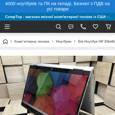
4000 ноутбуків та ПК на складі. Безнал з ПДВ на
усі товари
CompTop - магазин якісної комп'ютерної техніки із США та 
Комп'ютерна техніка
Ноутбуки
Б/в Ноутбук HP Elite