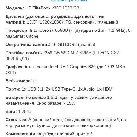
Модель:
HP EliteBook x360 1030 G3
Дисплей (діагональ, роздільна здатність, тип
матриці):
13.3" (1920x1080) IPS, сенсорний, глянцевий
Процесор:
Intel Core i7-8650U (4 (8) ядра по 1.9 - 4.2 GHz), 8
MB Smart Cache
Оперативна пам'ять:
16 GB DDR3 (впаяна)
Постійна пам'ять:
256 GB SSD M.2 NVMe (LITEON CX2-
8B256-Q11)
Графіка:
інтегрована Intel UHD Graphics 620 (до 1792 MB з
ОЗП)
Веб-камера:
є
Порти:
1x USB 3.1, 2x USB Type-C, 1x Audio, 1x HDMI
Батарея:
не менше 1.5-2 годин у режимі звичайного
навантаження. Знос батареї - 15%
Вага:
1.25 кг
Стан:
клас А (хороший стан; без дефектів; екран чистий; на
корпусі можуть бути сліди звичайного використання)
Комплектація:
ноутбук, зарядний пристрій