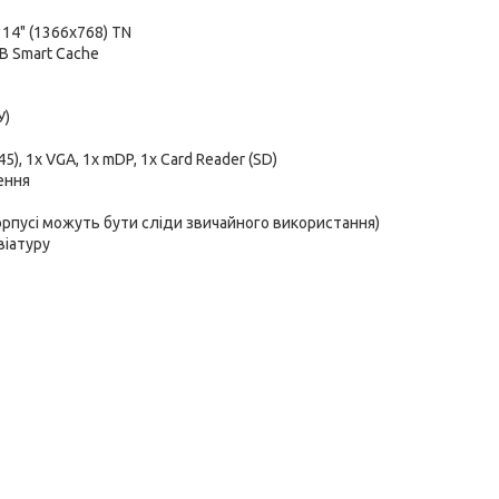
:
14" (1366x768) TN
 MB Smart Cache
У)
45), 1x VGA, 1x mDP, 1x Card Reader (SD)
ення
корпусі можуть бути сліди звичайного використання)
віатуру