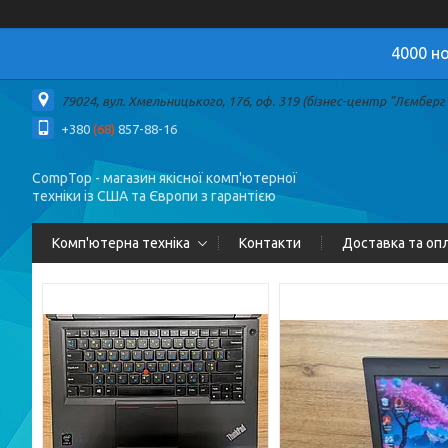
4000 но
79024, вул. Хмельницького, 176, оф. 319 (бізнес-центр "Лємберг")
+380
(68)
857-88-16
CompTop - магазин якісної комп'ютерної
техніки із США та Європи з гарантією
Комп'ютерна техніка
Контакти
Доставка та оп