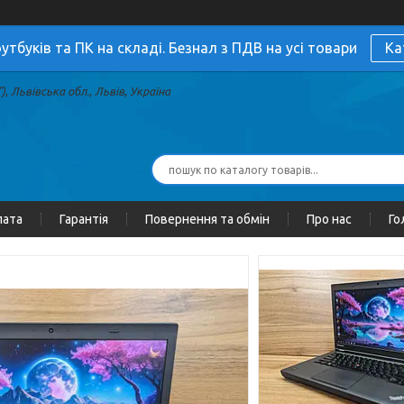
утбуків та ПК на складі. Безнал з ПДВ на усі товари
Ка
, Львівська обл., Львів, Україна
лата
Гарантія
Повернення та обмін
Про нас
Го