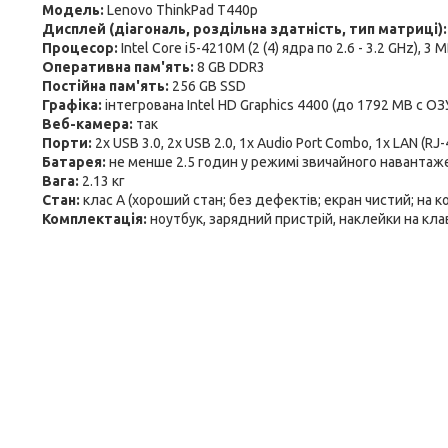
Модель:
Lenovo ThinkPad T440p
Дисплей (діагональ, роздільна здатність, тип матриці)
Процесор:
Intel Core i5-4210M (2 (4) ядра по 2.6 - 3.2 GHz), 3
Оперативна пам'ять:
8 GB DDR3
Постійна пам'ять:
256 GB SSD
Графіка:
інтегрована Intel HD Graphics 4400 (до 1792 MB с ОЗ
Веб-камера:
так
Порти:
2x USB 3.0, 2x USB 2.0, 1x Audio Port Combo, 1x LAN (RJ-
Батарея:
не менше 2.5 годин у режимі звичайного навантаж
Вага:
2.13 кг
Стан:
клас А (хороший стан; без дефектів; екран чистий; на 
Комплектація:
ноутбук, зарядний пристрій, наклейки на кла