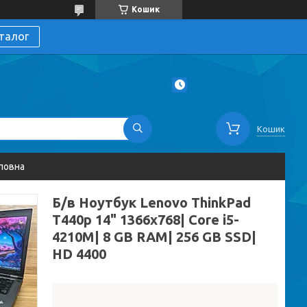
Кошик
талог
Кошик
ловна
Б/в Ноутбук Lenovo ThinkPad
T440p 14" 1366x768| Core i5-
4210M| 8 GB RAM| 256 GB SSD|
HD 4400