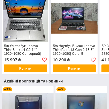
Б/в Ультрабук Lenovo
Б/в Ноутбук Б-клас Lenovo
Б/в 
ThinkBook 14 G2 14"
ThinkPad L13 Gen 2 13.3"
Zen
1920x1080 Сенсорний|
1920x1080| Core i5-
2880
Core i7-1165G7| 16 GB
1145G7| 16 GB RAM| 256
Core
15 997
10 296
41 
₴
₴
RAM| 256 GB SSD| Iris Xe
GB SSD| Iris Xe
RAM|
Купити
Купити
Акційні пропозиції та новинки
–3%
–2%