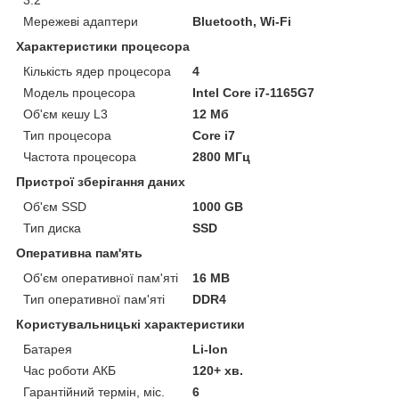
Мережеві адаптери
Bluetooth, Wi-Fi
Характеристики процесора
Кількість ядер процесора
4
Модель процесора
Intel Core i7-1165G7
Об'єм кешу L3
12 Мб
Тип процесора
Core i7
Частота процесора
2800 МГц
Пристрої зберігання даних
Об'єм SSD
1000 GB
Тип диска
SSD
Оперативна пам'ять
Об'єм оперативної пам'яті
16 MB
Тип оперативної пам'яті
DDR4
Користувальницькі характеристики
Батарея
Li-Ion
Час роботи АКБ
120+ хв.
Гарантійний термін, міс.
6