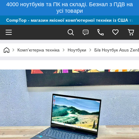
4000 ноутбуків та ПК на складі. Безнал з ПДВ на
усі товари
CompTop - магазин якісної комп'ютерної техніки із США та 
Комп'ютерна техніка
Ноутбуки
Б/в Ноутбук Asus Zen