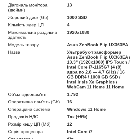
Діагональ монітора
13
(дюйми)
Жорсткий диск (Gb)
1000 SSD
Кількість ядер ЦП
4
Максимальна роздільна
1920x1080
здатність
Модель товару
Asus ZenBook Flip UX363EA
Назва
Ультрабук-трансформер
Asus ZenBook Flip UX363EA /
13.3" (1920x1080) IPS Touch /
Intel Core i7-1165G7 (4 (8)
ядра по 2.8 — 4.7 GHz) / 16
GB DDR4 / 1000 GB SSD /
Intel Irisis Xe Graphics /
WebCam 11 Home 11 Home
Об'єм відеопам'яті
1.792
Оперативна пам'ять (Gb)
16
Операційна система
Windows 11 Home
Продаж із НДС
Так (+5%)
Розмір кешу ЦП (Мб)
12
Серія процесора
Intel Core i7
Стан товару
б/в