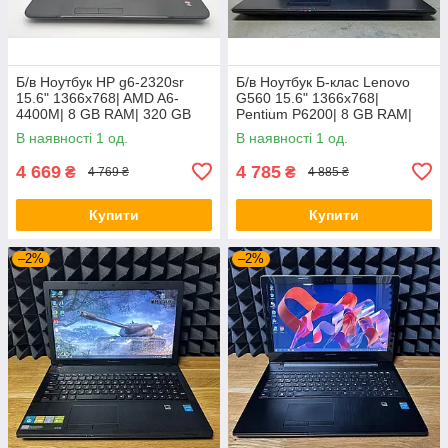
Б/в Ноутбук HP g6-2320sr
Б/в Ноутбук Б-клас Lenovo
15.6" 1366x768| AMD A6-
G560 15.6" 1366x768|
4400M| 8 GB RAM| 320 GB
Pentium P6200| 8 GB RAM|
HDD| Radeon HD 7520G
120 GB SSD| HD
В наявності 1 од.
В наявності 1 од.
4 669
4 785
₴
₴
4 769 ₴
4 885 ₴
Купити
Купити
–2%
–2%