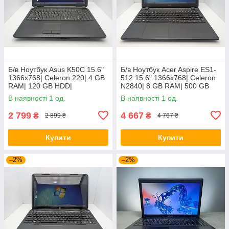
Б/в Ноутбук Asus K50C 15.6"
Б/в Ноутбук Acer Aspire ES1-
1366x768| Celeron 220| 4 GB
512 15.6" 1366x768| Celeron
RAM| 120 GB HDD|
N2840| 8 GB RAM| 500 GB
HDD| HD
В наявності 1 од.
В наявності 1 од.
2 799
4 667
₴
₴
2 899 ₴
4 767 ₴
Купити
Купити
–2%
–2%