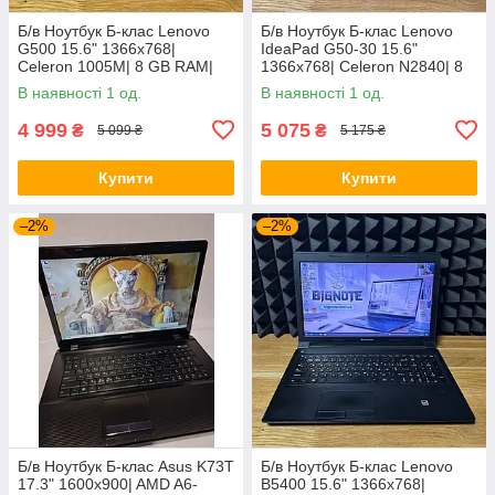
Б/в Ноутбук Б-клас Lenovo
Б/в Ноутбук Б-клас Lenovo
G500 15.6" 1366x768|
IdeaPad G50-30 15.6"
Celeron 1005M| 8 GB RAM|
1366x768| Celeron N2840| 8
128 GB SSD| HD
GB RAM| 128 GB SSD| HD
В наявності 1 од.
В наявності 1 од.
4 999
5 075
₴
₴
5 099 ₴
5 175 ₴
Купити
Купити
–2%
–2%
Б/в Ноутбук Б-клас Asus K73T
Б/в Ноутбук Б-клас Lenovo
17.3" 1600x900| AMD A6-
B5400 15.6" 1366x768|