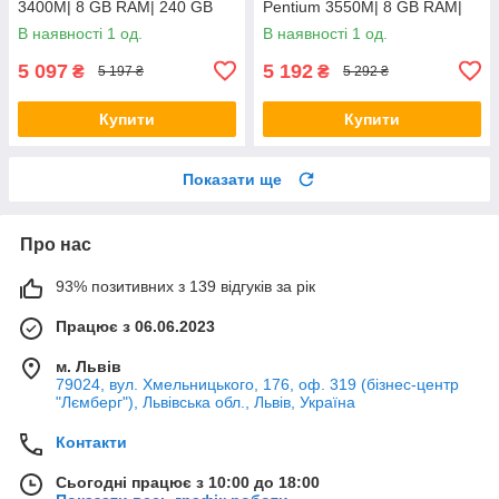
3400M| 8 GB RAM| 240 GB
Pentium 3550M| 8 GB RAM|
SSD + 500 GB HDD| Radeon
128 GB SSD| HD
В наявності 1 од.
В наявності 1 од.
HD 6520G
5 097
5 192
₴
₴
5 197 ₴
5 292 ₴
Купити
Купити
Показати ще
Про нас
93% позитивних з 139 відгуків за рік
Працює з 06.06.2023
м. Львів
79024, вул. Хмельницького, 176, оф. 319 (бізнес-центр
"Лємберг"), Львівська обл., Львів, Україна
Контакти
Сьогодні працює з 10:00 до 18:00