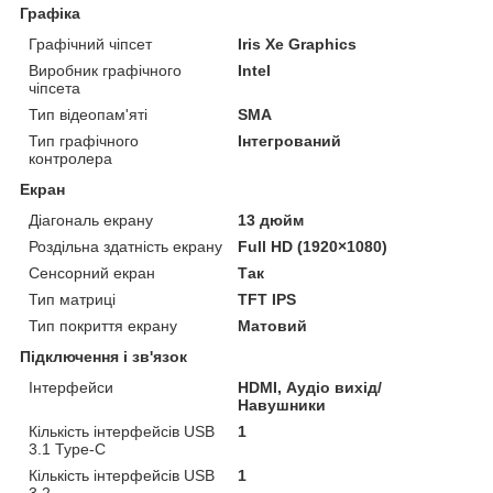
Графіка
Графічний чіпсет
Iris Xe Graphics
Виробник графічного
Intel
чіпсета
Тип відеопам'яті
SMA
Тип графічного
Інтегрований
контролера
Екран
Діагональ екрану
13 дюйм
Роздільна здатність екрану
Full HD (1920×1080)
Сенсорний екран
Так
Тип матриці
TFT IPS
Тип покриття екрану
Матовий
Підключення і зв'язок
Інтерфейси
HDMI, Аудіо вихід/
Навушники
Кількість інтерфейсів USB
1
3.1 Type-C
Кількість інтерфейсів USB
1
3.2