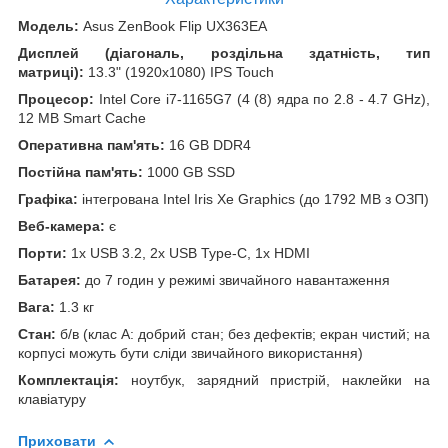
Модель:
Asus ZenBook Flip UX363EA
Дисплей (діагональ, роздільна здатність, тип
матриці):
13.3" (1920x1080) IPS Touch
Процесор:
Intel Core i7-1165G7 (4 (8) ядра по 2.8 - 4.7 GHz),
12 MB Smart Cache
Оперативна пам'ять:
16 GB DDR4
Постійна пам'ять:
1000 GB SSD
Графіка:
інтегрована Intel Iris Xe Graphics (до 1792 MB з ОЗП)
Веб-камера:
є
Порти:
1x USB 3.2, 2x USB Type-C, 1x HDMI
Батарея:
до 7 годин у режимі звичайного навантаження
Вага:
1.3 кг
Стан:
б/в (клас А: добрий стан; без дефектів; екран чистий; на
корпусі можуть бути сліди звичайного використання)
Комплектація:
ноутбук, зарядний пристрій, наклейки на
клавіатуру
Приховати