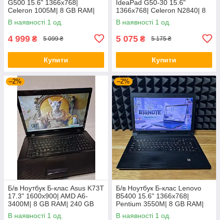
G500 15.6" 1366x768|
IdeaPad G50-30 15.6"
Celeron 1005M| 8 GB RAM|
1366x768| Celeron N2840| 8
128 GB SSD| HD
GB RAM| 128 GB SSD| HD
В наявності 1 од.
В наявності 1 од.
4 999
5 075
₴
₴
5 099 ₴
5 175 ₴
Купити
Купити
–2%
–2%
Б/в Ноутбук Б-клас Asus K73T
Б/в Ноутбук Б-клас Lenovo
17.3" 1600x900| AMD A6-
B5400 15.6" 1366x768|
3400M| 8 GB RAM| 240 GB
Pentium 3550M| 8 GB RAM|
SSD + 500 GB HDD| Radeon
128 GB SSD| HD
В наявності 1 од.
В наявності 1 од.
HD 6520G