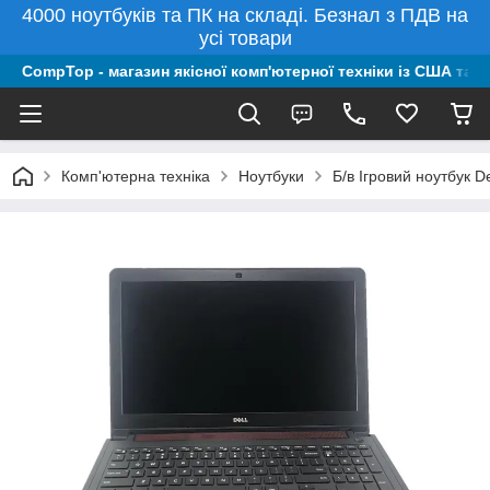
4000 ноутбуків та ПК на складі. Безнал з ПДВ на
усі товари
CompTop - магазин якісної комп'ютерної техніки із США та 
Комп'ютерна техніка
Ноутбуки
Б/в Ігровий ноутбук 