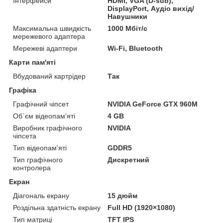
Інтерфейси
HDMI, VGA (D-sub),
DisplayPort, Аудіо вихід/
Навушники
Максимальна швидкість
1000 Мбіт/с
мережевого адаптера
Мережеві адаптери
Wi-Fi, Bluetooth
Карти пам'яті
Вбудований картрідер
Так
Графіка
Графічний чіпсет
NVIDIA GeForce GTX 960M
Об`єм відеопам'яті
4 GB
Виробник графічного
NVIDIA
чіпсета
Тип відеопам'яті
GDDR5
Тип графічного
Дискретний
контролера
Екран
Діагональ екрану
15 дюйм
Роздільна здатність екрану
Full HD (1920×1080)
Тип матриці
TFT IPS