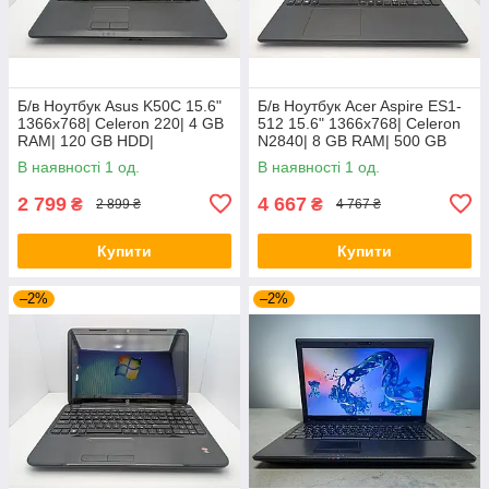
Б/в Ноутбук Asus K50C 15.6"
Б/в Ноутбук Acer Aspire ES1-
1366x768| Celeron 220| 4 GB
512 15.6" 1366x768| Celeron
RAM| 120 GB HDD|
N2840| 8 GB RAM| 500 GB
HDD| HD
В наявності 1 од.
В наявності 1 од.
2 799
4 667
₴
₴
2 899 ₴
4 767 ₴
Купити
Купити
–2%
–2%