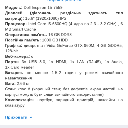
Модель:
Dell Inspiron 15-7559
Дисплей (діагональ, роздільна здатність, тип
матриці):
15.6" (1920x1080) IPS
Процесор:
Intel Core i5-6300HQ (4 ядра по 2.3 - 3.2 GHz) , 6
MB Smart Cache
Оперативна пам'ять:
16 GB DDR3
Постійна пам'ять:
1000 GB HDD
Графіка:
дискретна nVidia GeForce GTX 960M, 4 GB GDDR5,
128-bit
Веб-камера:
є
Порти:
3x USB 3.0, 1x HDMI, 1x LAN (RJ-45), 1x Audio,
1x Card Reader
Батарея:
не менше 1.5-2 годин у режимі звичайного
навантаження
Вага:
2.66 кг
Стан:
клас А (хороший стан; без дефектів; екран чистий; на
корпусі можуть бути сліди звичайного використання)
Комплектація:
ноутбук, зарядний пристрій, наклейки на
клавіатуру
Приховати