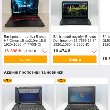
Б/в Ігровий ноутбук Б-клас
Б/в Ігровий ноутбук Б-клас
Б/в 
HP Omen 15-ax210nr 15.6"
Dell Inspiron 15-7559 15.6"
GL5
1920x1080| i7-7700HQ|
1920x1080| i5-6300HQ|
1920
8GB RAM| 128GB
16GB RAM| 480GB SSD|
16G
16 388
16 474
₴
₴
16 488 ₴
SSD+1000GB HDD| GTX
GTX 960M 4GB
SSD
1050 Ti 4GB
106
19 
Купити
Купити
Акційні пропозиції та новинки
–3%
–2%