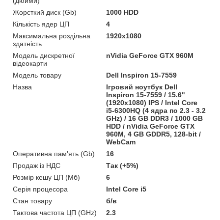
(дюйми)
Жорсткий диск (Gb)
1000 HDD
Кількість ядер ЦП
4
Максимальна роздільна
1920x1080
здатність
Модель дискретної
nVidia GeForce GTX 960M
відеокарти
Модель товару
Dell Inspiron 15-7559
Назва
Ігровий ноутбук Dell
Inspiron 15-7559 / 15.6"
(1920x1080) IPS / Intel Core
i5-6300HQ (4 ядра по 2.3 - 3.2
GHz) / 16 GB DDR3 / 1000 GB
HDD / nVidia GeForce GTX
960M, 4 GB GDDR5, 128-bit /
WebCam
Оперативна пам'ять (Gb)
16
Продаж із НДС
Так (+5%)
Розмір кешу ЦП (Мб)
6
Серія процесора
Intel Core i5
Стан товару
б/в
Тактова частота ЦП (GHz)
2.3