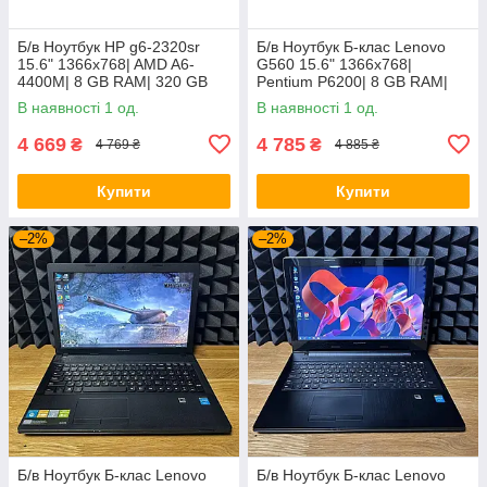
Б/в Ноутбук HP g6-2320sr
Б/в Ноутбук Б-клас Lenovo
15.6" 1366x768| AMD A6-
G560 15.6" 1366x768|
4400M| 8 GB RAM| 320 GB
Pentium P6200| 8 GB RAM|
HDD| Radeon HD 7520G
120 GB SSD| HD
В наявності 1 од.
В наявності 1 од.
4 669
4 785
₴
₴
4 769 ₴
4 885 ₴
Купити
Купити
–2%
–2%
Б/в Ноутбук Б-клас Lenovo
Б/в Ноутбук Б-клас Lenovo