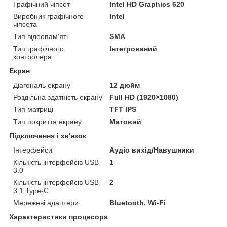
Графічний чіпсет
Intel HD Graphics 620
Виробник графічного
Intel
чіпсета
Тип відеопам'яті
SMA
Тип графічного
Інтегрований
контролера
Екран
Діагональ екрану
12 дюйм
Роздільна здатність екрану
Full HD (1920×1080)
Тип матриці
TFT IPS
Тип покриття екрану
Матовий
Підключення і зв'язок
Інтерфейси
Аудіо вихід/Навушники
Кількість інтерфейсів USB
1
3.0
Кількість інтерфейсів USB
2
3.1 Type-C
Мережеві адаптери
Bluetooth, Wi-Fi
Характеристики процесора