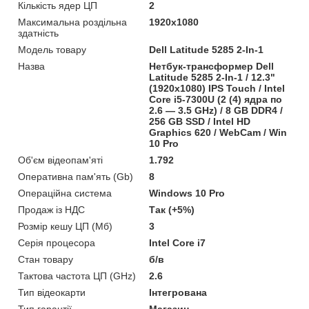
Кількість ядер ЦП
2
Максимальна роздільна
1920x1080
здатність
Модель товару
Dell Latitude 5285 2-In-1
Назва
Нетбук-трансформер Dell
Latitude 5285 2-In-1 / 12.3"
(1920x1080) IPS Touch / Intel
Core i5-7300U (2 (4) ядра по
2.6 — 3.5 GHz) / 8 GB DDR4 /
256 GB SSD / Intel HD
Graphics 620 / WebCam / Win
10 Pro
Об'єм відеопам'яті
1.792
Оперативна пам'ять (Gb)
8
Операційна система
Windows 10 Pro
Продаж із НДС
Так (+5%)
Розмір кешу ЦП (Мб)
3
Серія процесора
Intel Core i7
Стан товару
б/в
Тактова частота ЦП (GHz)
2.6
Тип відеокарти
Інтегрована
Тип гарантії
Магазин