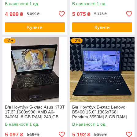
128 GB SSD| HD
GB RAM| 128 GB SSD| HD
В наявності 1 од.
В наявності 1 од.
4 999
5 075
₴
₴
5 099 ₴
5 175 ₴
Купити
Купити
–2%
–2%
Б/в Ноутбук Б-клас Asus K73T
Б/в Ноутбук Б-клас Lenovo
17.3" 1600x900| AMD A6-
B5400 15.6" 1366x768|
3400M| 8 GB RAM| 240 GB
Pentium 3550M| 8 GB RAM|
SSD + 500 GB HDD| Radeon
128 GB SSD| HD
В наявності 1 од.
В наявності 1 од.
HD 6520G
5 097
5 192
₴
₴
5 197 ₴
5 292 ₴