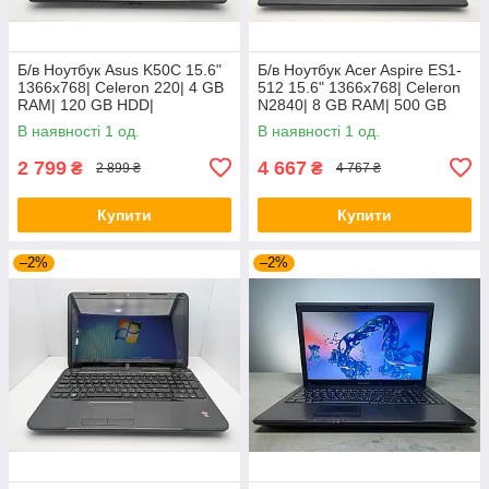
Б/в Ноутбук Asus K50C 15.6"
Б/в Ноутбук Acer Aspire ES1-
1366x768| Celeron 220| 4 GB
512 15.6" 1366x768| Celeron
RAM| 120 GB HDD|
N2840| 8 GB RAM| 500 GB
HDD| HD
В наявності 1 од.
В наявності 1 од.
2 799
4 667
₴
₴
2 899 ₴
4 767 ₴
Купити
Купити
–2%
–2%