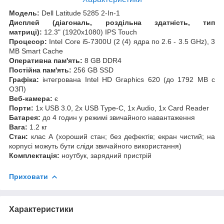
Модель:
Dell Latitude 5285 2-In-1
Дисплей (діагональ, роздільна здатність, тип
матриці):
12.3" (1920x1080) IPS Touch
Процесор:
Intel Core i5-7300U (2 (4) ядра по 2.6 - 3.5 GHz), 3
MB Smart Cache
Оперативна пам'ять:
8 GB DDR4
Постійна пам'ять:
256 GB SSD
Графіка:
інтегрована Intel HD Graphics 620 (до 1792 MB с
ОЗП)
Веб-камера:
є
Порти:
1x USB 3.0, 2x USB Type-C, 1x Audio, 1x Card Reader
Батарея:
до 4 годин у режимі звичайного навантаження
Вага:
1.2 кг
Стан:
клас А (хороший стан; без дефектів; екран чистий; на
корпусі можуть бути сліди звичайного використання)
Комплектація:
ноутбук, зарядний пристрій
Приховати
Характеристики