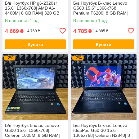
Б/в Ноутбук HP g6-2320sr
Б/в Ноутбук Б-клас Lenovo
15.6" 1366x768| AMD A6-
G560 15.6" 1366x768|
4400M| 8 GB RAM| 320 GB
Pentium P6200| 8 GB RAM|
HDD| Radeon HD 7520G
120 GB SSD| HD
В наявності 1 од.
В наявності 1 од.
4 669
4 785
₴
₴
4 769 ₴
4 885 ₴
Купити
Купити
–2%
–2%
Б/в Ноутбук Б-клас Lenovo
Б/в Ноутбук Б-клас Lenovo
G500 15.6" 1366x768|
IdeaPad G50-30 15.6"
Celeron 1005M| 8 GB RAM|
1366x768| Celeron N2840| 8