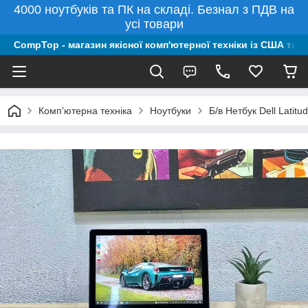
4000 ноутбуків та ПК на складі. Безнал з ПДВ на
усі товари
CompTop - магазин якісної комп'ютерної техніки із США та 
Комп'ютерна техніка
Ноутбуки
Б/в Нетбук Dell Lati