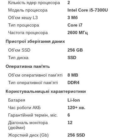
Кількість ядер процесора
2
Модель процесора
Intel Core i5-7300U
Об'єм кешу L3
3 Мб
Тип процесора
Core i7
Частота процесора
2600 МГц
Пристрої зберігання даних
Об'єм SSD
256 GB
Тип диска
SSD
Оперативна пам'ять
Об'єм оперативної пам'яті
8 MB
Тип оперативної пам'яті
DDR4
Користувальницькі характеристики
Батарея
Li-Ion
Час роботи АКБ
120+ хв.
Гарантійний термін, міс.
6
Діагональ монітора
12
(дюйми)
Жорсткий диск (Gb)
256 SSD