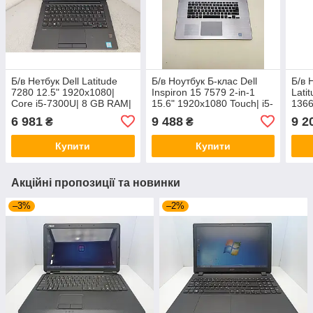
Б/в Нетбук Dell Latitude
Б/в Ноутбук Б-клас Dell
Б/в 
7280 12.5" 1920x1080|
Inspiron 15 7579 2-in-1
Lati
Core i5-7300U| 8 GB RAM|
15.6" 1920x1080 Touch| i5-
1366
128 GB SSD| HD 620
7200U| 8GB RAM| 256GB
8 GB
6 981
9 488
9 2
₴
₴
SSD| HD 620
HD 
Купити
Купити
Акційні пропозиції та новинки
–3%
–2%